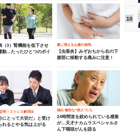
10
夏に増えるお腹の病気
病（3）腎機能を低下させ
【虫垂炎】みぞおちから右の下
運動…たったひとつのポイ
腹部に移動する痛みに注意！
独白 愉快な“病人”たち
証明！ストレス解消法
24時間首を絞められている感覚
分にとって大切だ」と受け
が…天才ナカムラスペシャルさ
られるとやる気は上がる
ん下咽頭がんを語る