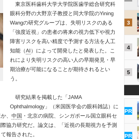
東京医科歯科大学大学院医歯学総合研究科
眼科分野の大野京子教授と同大学院のYining
3
Wangの研究グループは、失明リスクのある
「強度近視」の患者の将来の視力低下や視力
障害リスクを高い精度で予測する方法を人工
4
知能（
AI
）によって開発したと発表した。こ
れにより失明リスクの高い人の早期発見・早
期治療が可能になることが期待されるとい
5
う。
研究結果を掲載した「JAMA
Ophthalmology」（米国医学会の眼科雑誌）に
PR
ほか、
中国
・北京の病院、シンガポール国立眼科セ
国際協力研究だ。論文は、「近視の長期視力を予測
して報告された。
PR