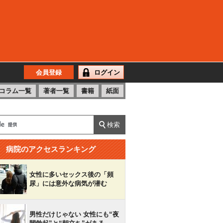
会員登録
ログイン
コラム一覧
著者一覧
書籍
紙面
病院のアクセスランキング
女性に多いセックス後の「頻
尿」には意外な病気が潜む
男性だけじゃない 女性にも“夜