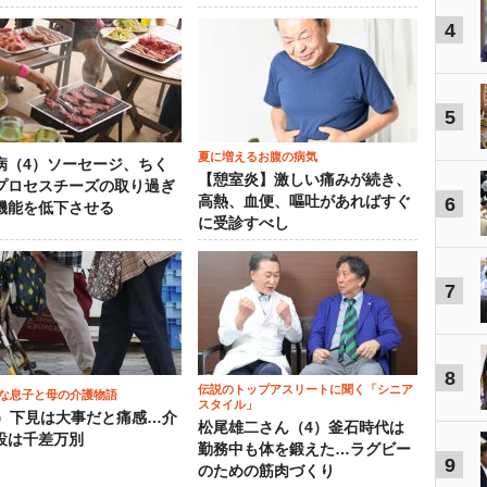
4
5
夏に増えるお腹の病気
病（4）ソーセージ、ちく
【憩室炎】激しい痛みが続き、
プロセスチーズの取り過ぎ
高熱、血便、嘔吐があればすぐ
6
機能を低下させる
に受診すべし
7
8
伝説のトップアスリートに聞く「シニア
な息子と母の介護物語
スタイル」
0）下見は大事だと痛感…介
松尾雄二さん（4）釜石時代は
設は千差万別
勤務中も体を鍛えた…ラグビー
9
のための筋肉づくり