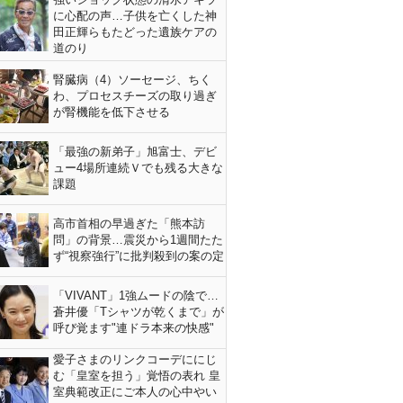
に心配の声…子供を亡くした神
田正輝らもたどった遺族ケアの
道のり
腎臓病（4）ソーセージ、ちく
わ、プロセスチーズの取り過ぎ
が腎機能を低下させる
「最強の新弟子」旭富士、デビ
ュー4場所連続Ｖでも残る大きな
課題
高市首相の早過ぎた「熊本訪
問」の背景…震災から1週間たた
ず“視察強行”に批判殺到の案の定
「VIVANT」1強ムードの陰で…
蒼井優「Tシャツが乾くまで」が
呼び覚ます"連ドラ本来の快感"
愛子さまのリンクコーデににじ
む「皇室を担う」覚悟の表れ 皇
室典範改正にご本人の心中やい