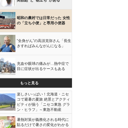
間勃起”と“朝立ち”がある
昭和の農村では日常だった 女性
の「立ち小便」と専用小便器
“全身がん”の高須克弥さん「長生
きすればみんながんになる」
充血や眼球の痛みが…熱中症で
目に症状が出るケースもある
もっと見る
楽しさいっぱい！北海道・ニセ
コで避暑の夏旅 絶景とアクティ
ビティが揃う「ニセコ東急 グラ
ン・ヒラフ」～東急不動産
暑熱対策が義務化される時代に
貼るだけで暑さの変化がわかる