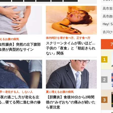
高市首
高市政
Hey! 
吉川ひ
体内時計を壊す食べ方、正す食べ方
えるお腹の病気
スクリーンタイムが長いほど…
血性腸炎】突然の左下腹部
子供の「夜食」と「朝起きられ
血便が典型的なサイン
ない」関係
1
2
学～老化する人、しない人
夏に増えるお腹の病気
）夜の過ごし方が老化を左
【胆嚢炎】食後30分から2時間
3
る…寝てる間に進む体の修
後の“みぞおち”の痛みが続いた
ら要注意