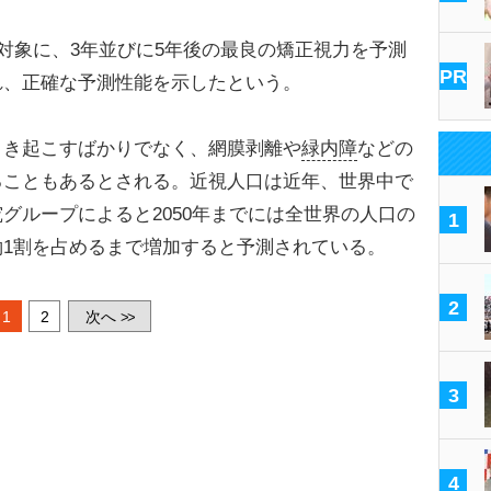
対象に、3年並びに5年後の最良の矯正視力を予測
PR
れ、正確な予測性能を示したという。
き起こすばかりでなく、網膜剥離や
緑内障
などの
ることもあるとされる。近視人口は近年、世界中で
グループによると2050年までには全世界の人口の
1
1割を占めるまで増加すると予測されている。
2
1
2
次へ
>>
3
4