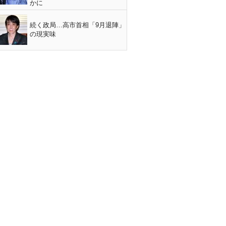
かに
続く政局…高市首相「9月退陣」
の現実味