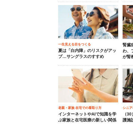
一生見える目をつくる
腎臓
夏は「白内障」のリスクがアッ
わ、
プ…サングラスのすすめ
が腎
老親・家族 在宅での看取り方
シニア
インターネットやAIで知識を学
（3
ぶ家族と在宅医療の新しい関係
護施