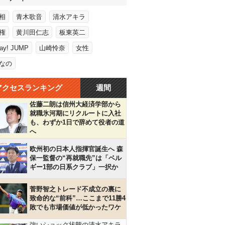
相
青木歌音
清水アキラ
権
黄川田仁志
板東英二
Say! JUMP
山崎怜奈
女性
なの
アクセスランキング
週間
佐藤二朗は信州大経済学部から
就職氷河期にリクルートに入社
も、わずか1日で辞めて役者の道
へ
欧州初の日本人指揮官誕生へ 森
保一監督の“再就職先”は「ベル
ギー1部の日系クラブ」一択か
菅野智之トレード不成立の裏に
致命的な“前科”…ここまで11勝4
敗でも市場価値が低かったワケ
強いショック状態の清水アキラ