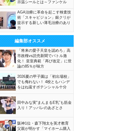
示温シールとは～ファンケル
AGA治療に革命を起こす検査技
術「スキャビジョン」銀クリが
提示する新しい薄毛治療のあり
方
編集部オススメ
「将来の愛子天皇を認めろ」高
市政権vs読売新聞でバトル激
化！ 皇室典範「再び改定」に世
論の85％が味方
2026夏の甲子園は「初出場校」
でも侮れない！ 4校ともハンデ
をはね返すポテンシャル十分
田中みな実“まんまるE乳”も筋金
入り！アッパレのあざとさ
阪神1位・森下翔太を英才教育
父親が明かす「マイホーム購入