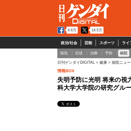
6.6万
18.5万
政治/社会
芸能
スポーツ
ライ
病気
症状
治療
予防
病院
日刊ゲンダイDIGITAL
健康
病院ニュー
情報BOX
失明予防に光明 将来の視
科大学大学院の研究グル