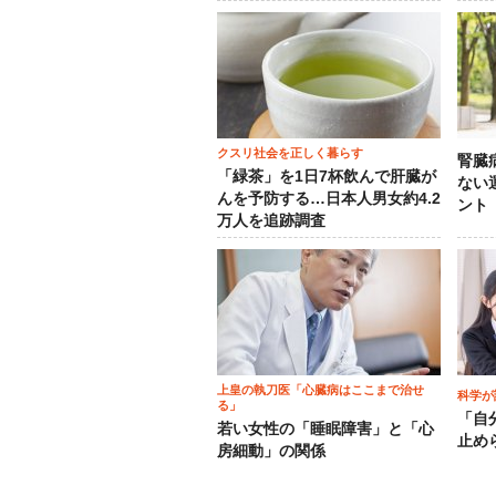
クスリ社会を正しく暮らす
腎臓
「緑茶」を1日7杯飲んで肝臓が
ない
んを予防する…日本人男女約4.2
ント
万人を追跡調査
上皇の執刀医「心臓病はここまで治せ
科学が
る」
「自
若い女性の「睡眠障害」と「心
止め
房細動」の関係