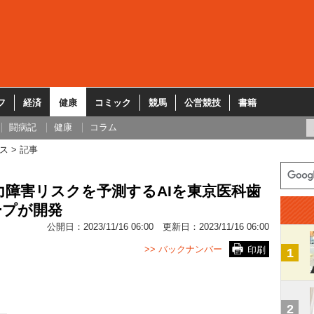
フ
経済
健康
コミック
競馬
公営競技
書籍
闘病記
健康
コラム
ス
記事
力障害リスクを予測するAIを東京医科歯
ープが開発
公開日：
2023/11/16 06:00
更新日：
2023/11/16 06:00
>> バックナンバー
印刷
1
2