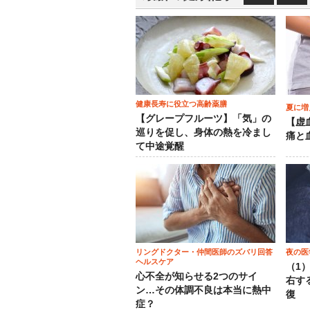
健康長寿に役立つ高齢薬膳
夏に増
【グレープフルーツ】「気」の
【虚
巡りを促し、身体の熱を冷まし
痛と
て中途覚醒
リングドクター・仲間医師のズバリ回答
夜の医
ヘルスケア
（1
心不全が知らせる2つのサイ
右す
ン…その体調不良は本当に熱中
復
症？