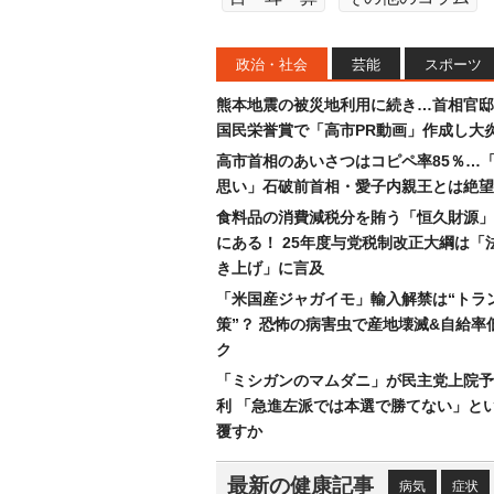
政治・社会
芸能
スポーツ
熊本地震の被災地利用に続き…首相官邸
国民栄誉賞で「高市PR動画」作成し大
高市首相のあいさつはコピペ率85％…
思い」石破前首相・愛子内親王とは絶望
食料品の消費減税分を賄う「恒久財源」
にある！ 25年度与党税制改正大綱は「
き上げ」に言及
「米国産ジャガイモ」輸入解禁は“トラ
策”？ 恐怖の病害虫で産地壊滅&自給率
ク
「ミシガンのマムダニ」が民主党上院予
利 「急進左派では本選で勝てない」と
覆すか
最新の健康記事
病気
症状