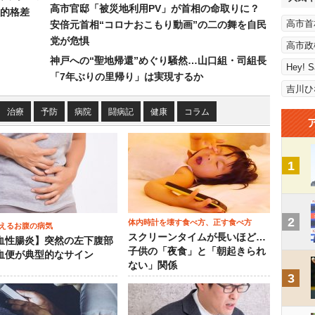
高市官邸「被災地利用PV」が首相の命取りに？
的格差
高市首
安倍元首相“コロナおこもり動画”の二の舞を自民
党が危惧
高市政
神戸への“聖地帰還”めぐり騒然…山口組・司組長
Hey! 
「7年ぶりの里帰り」は実現するか
吉川ひ
治療
予防
病院
闘病記
健康
コラム
1
2
体内時計を壊す食べ方、正す食べ方
えるお腹の病気
スクリーンタイムが長いほど…
血性腸炎】突然の左下腹部
子供の「夜食」と「朝起きられ
血便が典型的なサイン
ない」関係
3