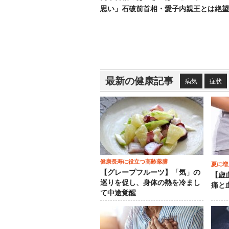
思い」石破前首相・愛子内親王とは絶望
最新の健康記事
病気
症状
健康長寿に役立つ高齢薬膳
夏に増
【グレープフルーツ】「気」の
【虚
巡りを促し、身体の熱を冷まし
痛と
て中途覚醒