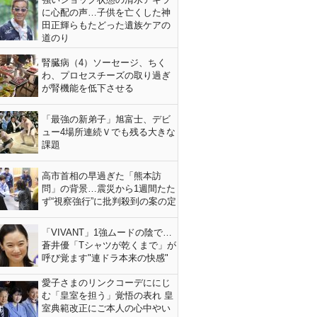
に心配の声…子供を亡くした神
田正輝らもたどった遺族ケアの
道のり
腎臓病（4）ソーセージ、ちく
わ、プロセスチーズの取り過ぎ
が腎機能を低下させる
「最強の新弟子」旭富士、デビ
ュー4場所連続Ｖでも残る大きな
課題
高市首相の早過ぎた「熊本訪
問」の背景…震災から1週間たた
ず“視察強行”に批判殺到の案の定
「VIVANT」1強ムードの陰で…
蒼井優「Tシャツが乾くまで」が
呼び覚ます"連ドラ本来の快感"
愛子さまのリンクコーデににじ
む「皇室を担う」覚悟の表れ 皇
室典範改正にご本人の心中やい