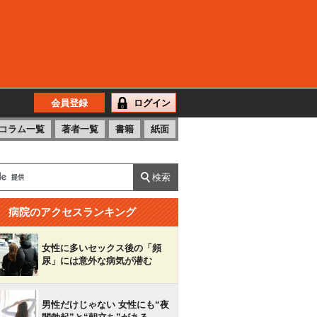
会員登録
ログイン
コラム一覧
著者一覧
書籍
紙面
病院のアクセスランキング
女性に多いセックス後の「頻
尿」には意外な病気が潜む
男性だけじゃない 女性にも“夜