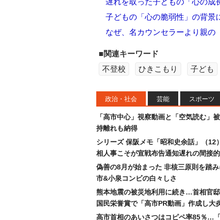
遅れを取った子どもの「心の成
子どもの「心の脆弱性」の背景
なぜ、名カウンセラーより親の
■関連キーワード
不登校
ひきこもり
子ども
政治・社会
芸能
スポーツ
「高市中心」視察動画と「空気読む」被
持離れも納得
シリーズ 保阪メモ「昭和史余話」（12
相人事こそが宣戦布告通知遅れの間接的
偽善の8月が始まった 非核三原則を踏
市&小泉コンビの白々しさ
熊本地震の被災地利用に続き…首相官邸
国民栄誉賞で「高市PR動画」作成し大
高市首相のあいさつはコピペ率85％…