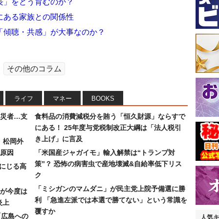
長」をどう育むのか？
にある家族との関係性
「傾聴・共感」が大事なのか？
その他のコラム
ライフ
マネー
BOOKS
災者…支
食料品の消費減税分を賄う「恒久財源」ならすで
にある！ 25年度与党税制改正大綱は「法人税引
き上げ」に言及
）松岡外
原因
「米国産ジャガイモ」輸入解禁は“トランプ対
策”？ 恐怖の病害虫で産地壊滅&自給率低下リス
みにじる高
ク
「ミシガンのマムダニ」が民主党上院予備選に勝
が今度は
利 「急進左派では本選で勝てない」という常識を
炎上
覆すか
「広島への
人気