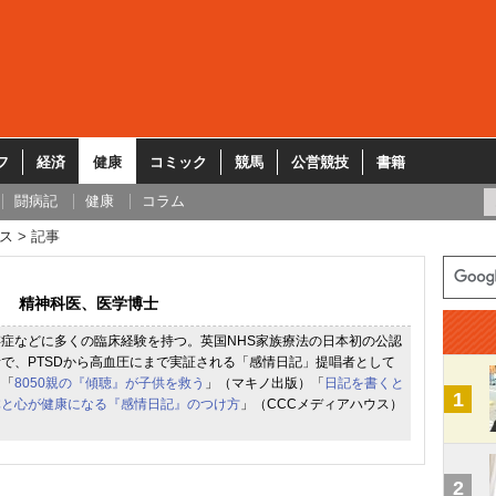
フ
経済
健康
コミック
競馬
公営競技
書籍
闘病記
健康
コラム
ス
記事
精神科医、医学博士
症などに多くの臨床経験を持つ。英国NHS家族療法の日本初の公認
で、PTSDから高血圧にまで実証される「感情日記」提唱者として
に「
8050親の『傾聴』が子供を救う
」（マキノ出版）「
日記を書くと
1
体と心が健康になる『感情日記』のつけ方
」（CCCメディアハウス）
2