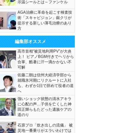
示温シールとは～ファンケル
AGA治療に革命を起こす検査技
術「スキャビジョン」銀クリが
提示する新しい薄毛治療のあり
方
編集部オススメ
高市首相“被災地利用PV”が大炎
上！ ピアノBGM付きでヘリから
合掌、酷暑に汗一滴かかない不
可解
佐藤二朗は信州大経済学部から
就職氷河期にリクルートに入社
も、わずか1日で辞めて役者の道
へ
強いショック状態の清水アキラ
に心配の声…子供を亡くした神
田正輝らもたどった遺族ケアの
道のり
石原プロ「炊き出しの流儀」 被
災地一番乗りがエラいわけでは