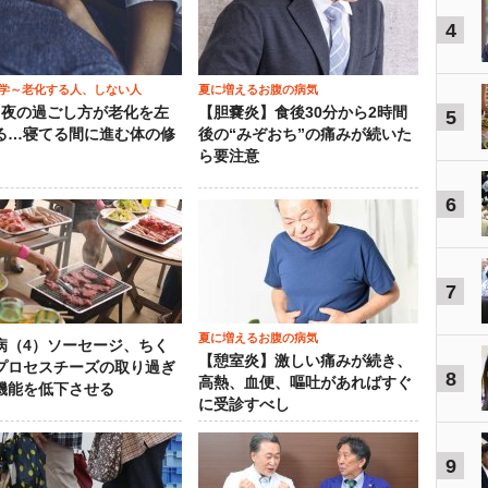
4
学～老化する人、しない人
夏に増えるお腹の病気
）夜の過ごし方が老化を左
【胆嚢炎】食後30分から2時間
5
る…寝てる間に進む体の修
後の“みぞおち”の痛みが続いた
ら要注意
6
7
夏に増えるお腹の病気
病（4）ソーセージ、ちく
【憩室炎】激しい痛みが続き、
プロセスチーズの取り過ぎ
8
高熱、血便、嘔吐があればすぐ
機能を低下させる
に受診すべし
9