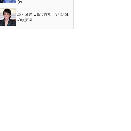
かに
続く政局…高市首相「9月退陣」
の現実味