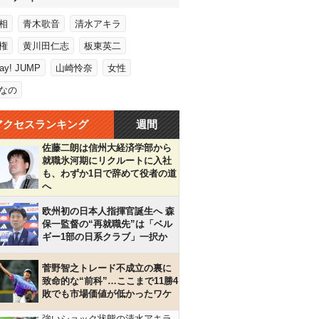
相
青木歌音
清水アキラ
権
黄川田仁志
板東英二
Say! JUMP
山崎怜奈
女性
なの
アクセスランキング
週間
佐藤二朗は信州大経済学部から
就職氷河期にリクルートに入社
も、わずか1日で辞めて役者の道
へ
欧州初の日本人指揮官誕生へ 森
保一監督の“再就職先”は「ベル
ギー1部の日系クラブ」一択か
菅野智之トレード不成立の裏に
致命的な“前科”…ここまで11勝4
敗でも市場価値が低かったワケ
強いショック状態の清水アキラ