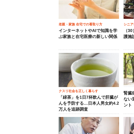
老親・家族 在宅での看取り方
シニア
インターネットやAIで知識を学
（3
ぶ家族と在宅医療の新しい関係
護施
クスリ社会を正しく暮らす
腎臓
「緑茶」を1日7杯飲んで肝臓が
ない
んを予防する…日本人男女約4.2
ント
万人を追跡調査