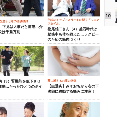
10
伝説のトップアスリートに聞く「シニア
な息子と母の介護物語
スタイル」
0）下見は大事だと痛感…介
松尾雄二さん（4）釜石時代は
設は千差万別
勤務中も体を鍛えた…ラグビー
のための筋肉づくり
夏に増えるお腹の病気
病（3）腎機能を低下させ
【虫垂炎】みぞおちから右の下
運動…たったひとつのポイ
腹部に移動する痛みに注意！