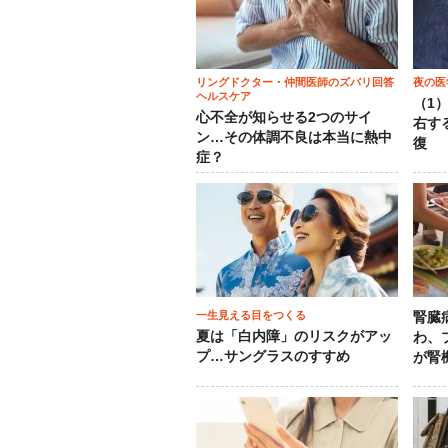
リングドクター・仲間医師のズバリ回答
夜の医
ヘルスケア
（1
心不全が知らせる2つのサイ
右す
ン…その体調不良は本当に熱中
復
症？
一生見える目をつくる
腎臓
夏は「白内障」のリスクがアッ
わ、
プ…サングラスのすすめ
が腎