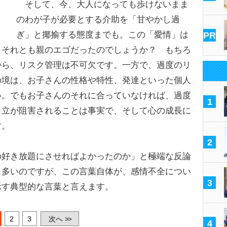
そして、今、大人になっても歩けないまま
のわが子が必要とする介助を「甘やかし過
ぎ」と揶揄する態度までも。この「愛情」は
PR
 それとも親のエゴだったのでしょうか？ もちろ
から、リスク管理は不可欠です。一方で、過度のリ
の境は、お子さんの性格や特性、発達といった個人
い。でもお子さんのそれに合っていなければ、過度
1
自立が阻害されることは事実で、そして心の成長に
す。
2
の好き放題にさせればよかったのか」と極端な反論
も多いのですが、この言葉自体が、感情不全につい
3
示す典型的な言葉と言えます。
2
3
次へ
>>
4