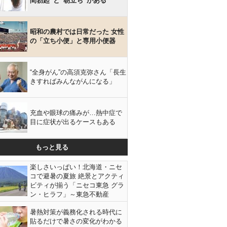
間勃起”と“朝立ち”がある
昭和の農村では日常だった 女性
の「立ち小便」と専用小便器
“全身がん”の高須克弥さん「長生
きすればみんながんになる」
充血や眼球の痛みが…熱中症で
目に症状が出るケースもある
もっと見る
楽しさいっぱい！北海道・ニセ
コで避暑の夏旅 絶景とアクティ
ビティが揃う「ニセコ東急 グラ
ン・ヒラフ」～東急不動産
暑熱対策が義務化される時代に
貼るだけで暑さの変化がわかる