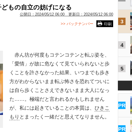
子どもの自立の妨げになる
公開日：
2024/05/12 06:00
更新日：
2024/05/12 06:00
3
>> バックナンバー
印刷
4
赤ん坊が何度もコテンコテンと転ぶ姿を、
「愛情」が故に危なくて見ていられないと歩
5
くことを許さなかった結果、いつまでも歩き
方がわからないまま転ぶ怖さを恐れてついに
は自ら歩くことさえできないまま大人になっ
た……。極端だと言われるかもしれません
PR
が、私には起きていることの本質は、
ひきこ
もり
とまったく一緒だと思えてなりません。
PR