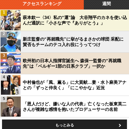
アクセスランキング
週間
1
萩本欽一〈34〉私の“運”論 大谷翔平のカネを使い込
んだ通訳に「小さな声で『ありがとう』」
2
新庄監督の“再就職先”に挙がるまさかの球団 采配に
賛否もチームのテコ入れ役にうってつけ
3
欧州初の日本人指揮官誕生へ 森保一監督の“再就職
先”は「ベルギー1部の日系クラブ」一択か
4
中村倫也が「風、薫る」に大貢献…妻・水卜麻美アナ
との「ずっと仲良く」「にこやかな」近況
5
「恩人だけど、嫌いな人の代表」亡くなった板東英二
さんが複雑な感情を抱いたプロデューサーの名前
もっとみる