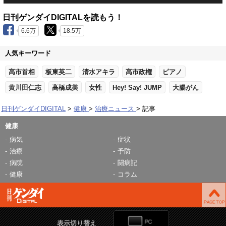
日刊ゲンダイDIGITALを読もう！
6.6万
18.5万
人気キーワード
高市首相
板東英二
清水アキラ
高市政権
ピアノ
黄川田仁志
高橋成美
女性
Hey! Say! JUMP
大腸がん
日刊ゲンダイDIGITAL
健康
治療ニュース
記事
健康
病気
症状
治療
予防
病院
闘病記
健康
コラム
表示切り替え