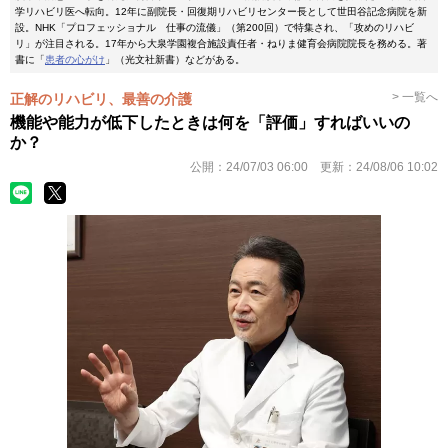
学リハビリ医へ転向。12年に副院長・回復期リハビリセンター長として世田谷記念病院を新
設。NHK「プロフェッショナル 仕事の流儀」（第200回）で特集され、「攻めのリハビ
リ」が注目される。17年から大泉学園複合施設責任者・ねりま健育会病院院長を務める。著
書に「
患者の心がけ
」（光文社新書）などがある。
> 一覧へ
正解のリハビリ、最善の介護
機能や能力が低下したときは何を「評価」すればいいの
か？
公開：
24/07/03 06:00
更新：
24/08/06 10:02