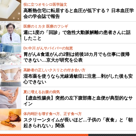
役に立つオモシロ医学論文
高断熱住宅に転居すると血圧が低下する？ 日本血圧学
会の学会誌で報告
医療のミカタ 医療のフシギ
週に1度の「回診」で急性大動脈解離の患者さんに話
したこと
Dr.中川 がんサバイバーの知恵
胃がん&食道がんの2割は術後18カ月でも仕事に復帰
できない…京大が研究を公表
高齢者の正しいクスリとの付き合い方
湿布薬を使うなら光線過敏症に注意…剥がした後も安
心できない
夏に増えるお腹の病気
【虚血性腸炎】突然の左下腹部痛と血便が典型的なサ
イン
体内時計を壊す食べ方、正す食べ方
スクリーンタイムが長いほど…子供の「夜食」と「朝
起きられない」関係