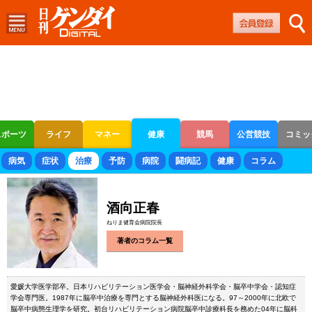
スポーツ
ライフ
マネー
健康
競馬
公営競技
コミッ
ボートレース
競輪
オートレース
病気
症状
治療
予防
病院
闘病記
健康
コラム
酒向正春
ねりま健育会病院院長
著者のコラム一覧
愛媛大学医学部卒。日本リハビリテーション医学会・脳神経外科学会・脳卒中学会・認知症
学会専門医。1987年に脳卒中治療を専門とする脳神経外科医になる。97～2000年に北欧で
脳卒中病態生理学を研究。初台リハビリテーション病院脳卒中診療科長を務めた04年に脳科