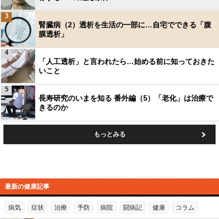
3
腎臓病（2）透析を生活の一部に…自宅でできる「腹
膜透析」
4
「人工透析」と言われたら…始める前に知っておきた
いこと
5
長寿研究のいまを知る 番外編（5）「老化」は治療で
きるのか
もっとみる
最新の健康記事
病気
症状
治療
予防
病院
闘病記
健康
コラム