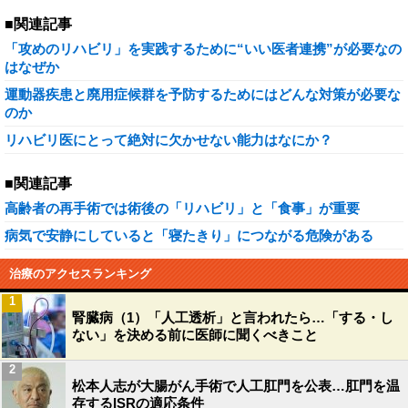
■関連記事
「攻めのリハビリ」を実践するために“いい医者連携”が必要なの
はなぜか
運動器疾患と廃用症候群を予防するためにはどんな対策が必要な
のか
リハビリ医にとって絶対に欠かせない能力はなにか？
■関連記事
高齢者の再手術では術後の「リハビリ」と「食事」が重要
病気で安静にしていると「寝たきり」につながる危険がある
治療のアクセスランキング
1
腎臓病（1）「人工透析」と言われたら…「する・し
ない」を決める前に医師に聞くべきこと
2
松本人志が大腸がん手術で人工肛門を公表…肛門を温
存するISRの適応条件