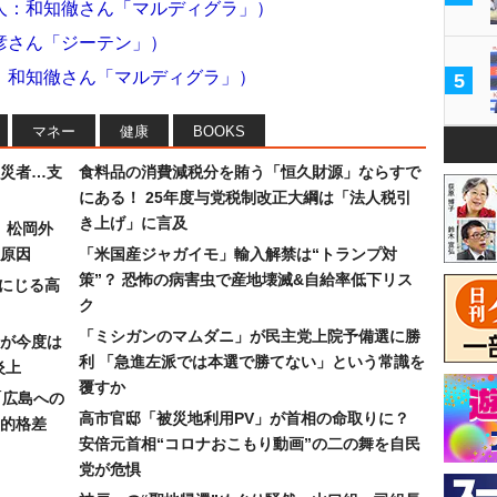
人：和知徹さん「マルディグラ」）
彦さん「ジーテン」）
：和知徹さん「マルディグラ」）
5
マネー
健康
BOOKS
災者…支
食料品の消費減税分を賄う「恒久財源」ならすで
にある！ 25年度与党税制改正大綱は「法人税引
き上げ」に言及
）松岡外
原因
「米国産ジャガイモ」輸入解禁は“トランプ対
策”？ 恐怖の病害虫で産地壊滅&自給率低下リス
みにじる高
ク
「ミシガンのマムダニ」が民主党上院予備選に勝
が今度は
利 「急進左派では本選で勝てない」という常識を
炎上
覆すか
「広島への
高市官邸「被災地利用PV」が首相の命取りに？
的格差
安倍元首相“コロナおこもり動画”の二の舞を自民
党が危惧