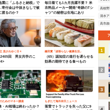
地震に「ふるさと納税」で
毎日着ても1カ月洗濯不要？ 米
…寄付金は中抜きなしで被
衣料品メーカー開発“奇跡のTシ
高校野
に渡るのか？
ャツ”の秘密は生地にあり
清水ア
高市政
1
之 流されゆく日々
鎌田實「頑張らない健康生活」
12405回 男女共学のこ
（65）認知症の進行を遅らせる
4>
効果の期待できる食べもの
2
3
のためのマネー講座
もぎたて海外仰天ニュース
体・AI相場は終わったか？
落雷でトラックを失った父に9
4