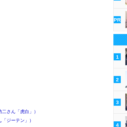
PR
1
2
3
功二さん「虎白」）
ん「ジーテン」）
4