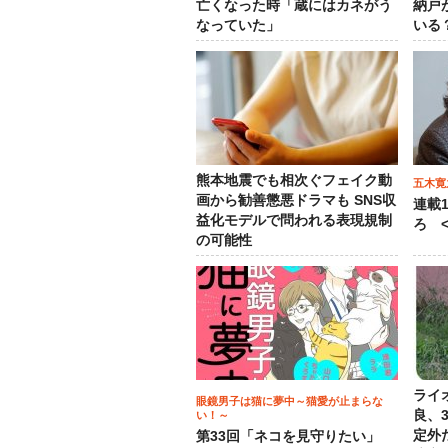
亡くなった時「蔵にはカネがう
納戸
なっていた」
いる
熊本地震でも相次ぐフェイク動
五木寛
画から勧善懲悪ドラマも SNS収
連載
益化モデルで問われる表現規制
ろ <
の可能性
ライ
眼鏡男子は猫に夢中～猫愛が止まらな
良、
い！～
定外
第33回「ネコを見守りたい」