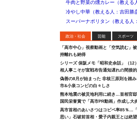
牛肉と野菜の燻カレー（教える
冷やし中華（教える人：吉田勝
スーパーナポリタン（教える人
政治・社会
芸能
スポーツ
「高市中心」視察動画と「空気読む」被
持離れも納得
シリーズ 保阪メモ「昭和史余話」（12
相人事こそが宣戦布告通知遅れの間接的
偽善の8月が始まった 非核三原則を踏
市&小泉コンビの白々しさ
熊本地震の被災地利用に続き…首相官邸
国民栄誉賞で「高市PR動画」作成し大
高市首相のあいさつはコピペ率85％…
思い」石破前首相・愛子内親王とは絶望