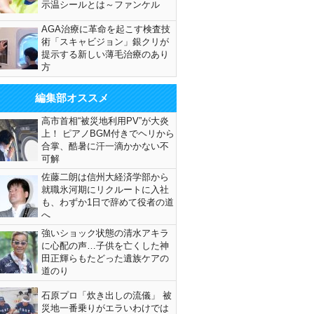
示温シールとは～ファンケル
AGA治療に革命を起こす検査技
術「スキャビジョン」銀クリが
提示する新しい薄毛治療のあり
方
編集部オススメ
高市首相“被災地利用PV”が大炎
上！ ピアノBGM付きでヘリから
合掌、酷暑に汗一滴かかない不
可解
佐藤二朗は信州大経済学部から
就職氷河期にリクルートに入社
も、わずか1日で辞めて役者の道
へ
強いショック状態の清水アキラ
に心配の声…子供を亡くした神
田正輝らもたどった遺族ケアの
道のり
石原プロ「炊き出しの流儀」 被
災地一番乗りがエラいわけでは