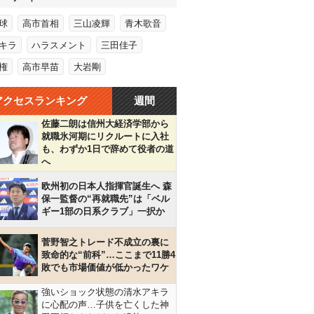
球
高市首相
三山凌輝
青木歌音
キラ
ハラスメント
三田佳子
権
高市早苗
大岩剛
アクセスランキング
週間
佐藤二朗は信州大経済学部から
就職氷河期にリクルートに入社
も、わずか1日で辞めて役者の道
へ
欧州初の日本人指揮官誕生へ 森
保一監督の“再就職先”は「ベル
ギー1部の日系クラブ」一択か
菅野智之トレード不成立の裏に
致命的な“前科”…ここまで11勝4
敗でも市場価値が低かったワケ
強いショック状態の清水アキラ
に心配の声…子供を亡くした神