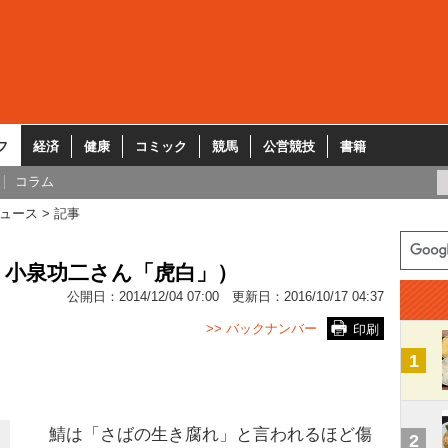
フ
経済
健康
コミック
競馬
公営競技
書籍
コラム
ュース
記事
：小泉功二さん「虎白」）
公開日：
2014/12/04 07:00
更新日：
2016/10/17 04:37
>> バックナンバー
印刷
1
鯖は「さばの生き腐れ」と言われるほど傷
2