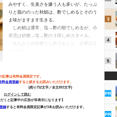
みやすく、生臭さを嫌う人も多いが、たっぷ
りと脂ののった秋鯖は、酢でしめるとそのう
3
ま味がますます生きる。
しめ鯖は通常、塩→酢の順でしめるが、小
泉流は砂糖→塩→酢の３段しめスタイル。
4
「あらかじめ砂糖でしめておくと、必要以上
に塩が身に入らず…
5
の記事は有料会員限定です。
有料会員登録
すると続きをお読みいただけます。
(残り752文字／全文893文字)
PR
ログインして読む
ただくと記事中の広告が非表示になります】
登録
すると有料会員限定記事が3本お読みいただけます。
PR