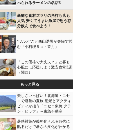
べられるラーメンの名店3
新鮮な食材ズラリの角打ち店も
人気 安くてうまい魚屋で思う存
分飲んで食べよう！
“ワルオ”こと西山浩司が夫婦で営
む「小料理Ｂａｒ皆月」
「この価格で大丈夫？」と客も
心配に…応援しよう激安食堂3店
（関西）
もっと見る
楽しさいっぱい！北海道・ニセ
コで避暑の夏旅 絶景とアクティ
ビティが揃う「ニセコ東急 グラ
ン・ヒラフ」～東急不動産
暑熱対策が義務化される時代に
貼るだけで暑さの変化がわかる