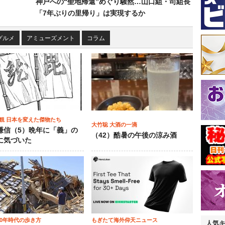
神戸への“聖地帰還”めぐり騒然…山口組・司組長
「7年ぶりの里帰り」は実現するか
グルメ
アミューズメント
コラム
観 日本を変えた傑物たち
大竹聡 大酒の一滴
謙信（5）晩年に「義」の
（42）酷暑の午後の涼み酒
に気づいた
00年時代の歩き方
もぎたて海外仰天ニュース
人気