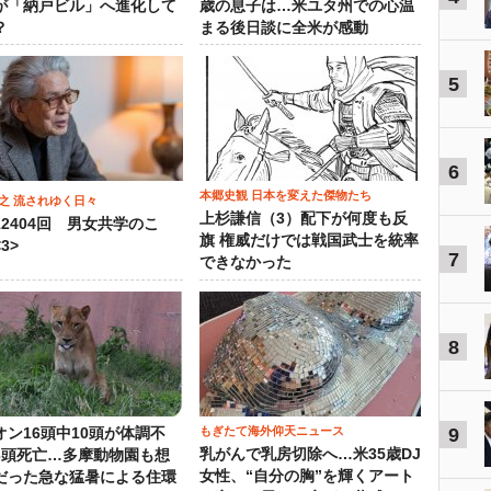
が「納戸ビル」へ進化して
歳の息子は…米ユタ州での心温
？
まる後日談に全米が感動
5
6
本郷史観 日本を変えた傑物たち
之 流されゆく日々
上杉謙信（3）配下が何度も反
12404回 男女共学のこ
旗 権威だけでは戦国武士を統率
3>
7
できなかった
8
もぎたて海外仰天ニュース
9
オン16頭中10頭が体調不
乳がんで乳房切除へ…米35歳DJ
3頭死亡…多摩動物園も想
女性、“自分の胸”を輝くアート
だった急な猛暑による住環