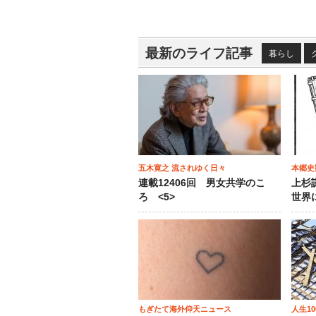
最新のライフ記事
暮らし
五木寛之 流されゆく日々
本郷史
連載12406回 男女共学のこ
上杉
ろ <5>
世界
もぎたて海外仰天ニュース
人生1