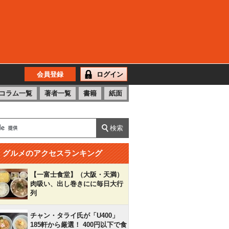
会員登録
ログイン
コラム一覧
著者一覧
書籍
紙面
グルメのアクセスランキング
【一富士食堂】（大阪・天満）
肉吸い、出し巻きにに毎日大行
列
チャン・タライ氏が「U400」
185軒から厳選！ 400円以下で食