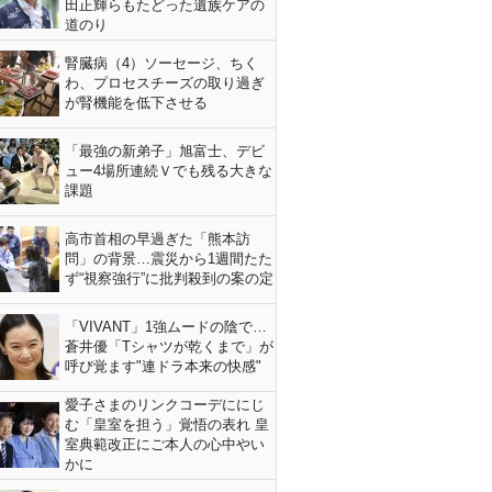
田正輝らもたどった遺族ケアの
道のり
腎臓病（4）ソーセージ、ちく
わ、プロセスチーズの取り過ぎ
が腎機能を低下させる
「最強の新弟子」旭富士、デビ
ュー4場所連続Ｖでも残る大きな
課題
高市首相の早過ぎた「熊本訪
問」の背景…震災から1週間たた
ず“視察強行”に批判殺到の案の定
「VIVANT」1強ムードの陰で…
蒼井優「Tシャツが乾くまで」が
呼び覚ます"連ドラ本来の快感"
愛子さまのリンクコーデににじ
む「皇室を担う」覚悟の表れ 皇
室典範改正にご本人の心中やい
かに