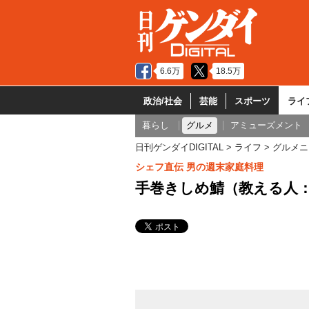
6.6万
18.5万
政治/社会
芸能
スポーツ
ライ
暮らし
グルメ
アミューズメント
日刊ゲンダイDIGITAL
ライフ
グルメニ
シェフ直伝 男の週末家庭料理
手巻きしめ鯖（教える人