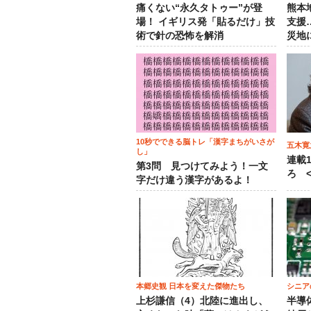
痛くない“永久タトゥー”が登
熊本
場！ イギリス発「貼るだけ」技
支援
術で針の恐怖を解消
災地
10秒でできる脳トレ「漢字まちがいさが
五木寛
し」
連載
第3問 見つけてみよう！一文
ろ <
字だけ違う漢字があるよ！
本郷史観 日本を変えた傑物たち
シニア
上杉謙信（4）北陸に進出し、
半導