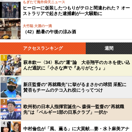
もぎたて海外仰天ニュース
ヒーローに仮装したつもりがテロと間違われた？ オー
ストラリアで起きた逮捕劇が一大騒動に
大竹聡 大酒の一滴
（42）酷暑の午後の涼み酒
アクセスランキング
週間
1
萩本欽一〈34〉私の“運”論 大谷翔平のカネを使い込
んだ通訳に「小さな声で『ありがとう』」
2
新庄監督の“再就職先”に挙がるまさかの球団 采配に
賛否もチームのテコ入れ役にうってつけ
3
欧州初の日本人指揮官誕生へ 森保一監督の“再就職
先”は「ベルギー1部の日系クラブ」一択か
4
中村倫也が「風、薫る」に大貢献…妻・水卜麻美アナ