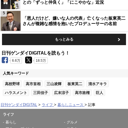
との「ずっと仲良く」「にこやかな」近況
5
「恩人だけど、嫌いな人の代表」亡くなった板東英二
さんが複雑な感情を抱いたプロデューサーの名前
もっとみる
日刊ゲンダイDIGITALを読もう！
6.6万
18.5万
人気キーワード
高校野球
高市首相
三山凌輝
板東英二
清水アキラ
ハラスメント
三田佳子
広末涼子
高市政権
巨人
日刊ゲンダイDIGITAL
ライフ
暮らしニュース
記事
ライフ
暮らし
グルメ