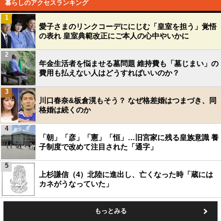
暮らしのアクセスランキング
1
愛子さまのリンクコーデににじむ「皇室を担う」覚悟
の表れ 皇室典範改正にご本人の心中やいかに
2
年金生活者を悩ませる墓問題 維持費も「墓じまい」の
費用も払えない人はどうすればいいのか？
3
川口春奈&板倉滉もそう？ なぜ格差婚はつまづき、同
格婚は続くのか
4
「朝」「彦」「憲」「恒」…旧宮家に残る皇族意識 養
子制度で改めて注目された「通字」
5
上杉謙信（4）北陸に進出し、亡くなった時「蔵には
カネがうなっていた」
もっとみる