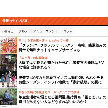
最新のライフ記事
暮らし
グルメ
アミューズメント
コラム
サウナを求め東へ西へ ととのって一杯
「グランパークホテル ザ・ルクソー南柏」銭湯並みの
料金で無料ナイトキャップサービスも
「表と裏」の法律知識
大阪では刃物男が撃たれた死亡…警察官の発砲はどん
な場合に許される？
消費支出が7カ月連続マイナス…節約強いられケチる
お盆シーズン、インフレ地獄で「家計破壊」の夏に
年金不安時代を生きるワーキングシニアの懊悩
年金生活者を悩ませる墓問題 維持費も「墓じまい」の
費用も払えない人はどうすればいいのか？