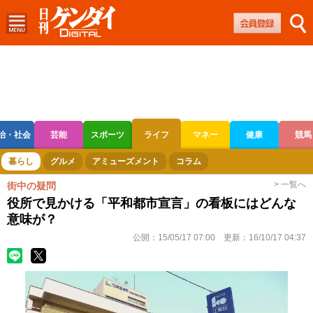
治・社会
芸能
スポーツ
ライフ
マネー
健康
競馬
ボートレース
競輪
オートレース
暮らし
グルメ
アミューズメント
コラム
> 一覧へ
街中の疑問
役所で見かける「平和都市宣言」の看板にはどんな
意味が？
公開：
15/05/17 07:00
更新：
16/10/17 04:37