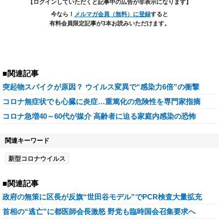
【ログインしていただくと記事中の広告が非表示になります】
今なら！
メルマガ会員（無料）に登録
すると
有料会員限定記事が3本お読みいただけます。
■関連記事
突起物スパイクが原因？ ウイルス変異で“感染力6倍”の衝撃
コロナ無症状でも心臓に炎症…重篤化の危険性を専門家指摘
コロナ急増40～60代が媒介 高齢者に迫る家庭内感染の恐怖
関連キーワード
新型コロナウイルス
■関連記事
政府の無策に区長が反旗“世田谷モデル”でPCR検査大量拡充
首相の“逃亡”に都医師会長激怒 野党も臨時国会召集要求へ