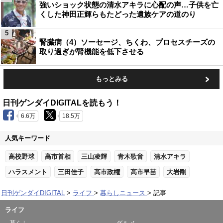
強いショック状態の清水アキラに心配の声…子供を亡
くした神田正輝らもたどった遺族ケアの道のり
5
腎臓病（4）ソーセージ、ちくわ、プロセスチーズの
取り過ぎが腎機能を低下させる
もっとみる
日刊ゲンダイDIGITALを読もう！
6.6万
18.5万
人気キーワード
高校野球
高市首相
三山凌輝
青木歌音
清水アキラ
ハラスメント
三田佳子
高市政権
高市早苗
大岩剛
日刊ゲンダイDIGITAL
ライフ
暮らしニュース
記事
ライフ