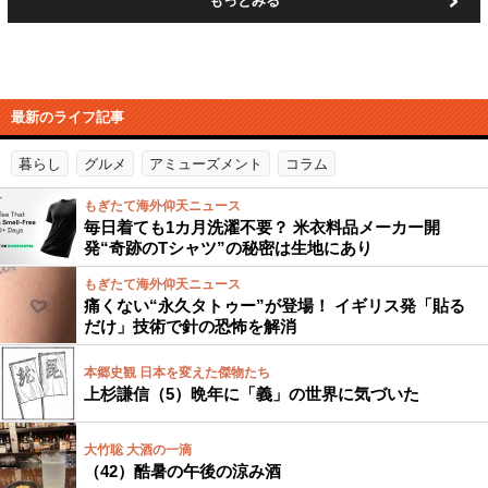
もっとみる
最新のライフ記事
暮らし
グルメ
アミューズメント
コラム
もぎたて海外仰天ニュース
毎日着ても1カ月洗濯不要？ 米衣料品メーカー開
発“奇跡のTシャツ”の秘密は生地にあり
もぎたて海外仰天ニュース
痛くない“永久タトゥー”が登場！ イギリス発「貼る
だけ」技術で針の恐怖を解消
本郷史観 日本を変えた傑物たち
上杉謙信（5）晩年に「義」の世界に気づいた
大竹聡 大酒の一滴
（42）酷暑の午後の涼み酒