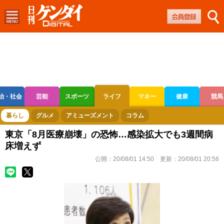
治・社会
芸能
スポーツ
ライフ
マネー
健康
競馬
ボートレース
競輪
オートレース
暮らし
グルメ
アミューズメント
コラム
東京「8月医療崩壊」の恐怖…感染拡大でも3週間病
床増えず
公開：
20/08/01 14:50
更新：
20/08/01 20:56