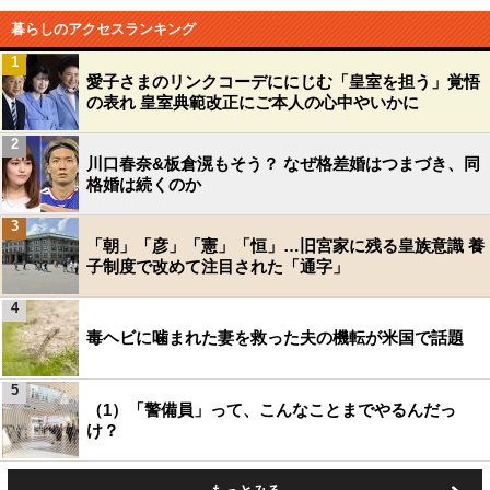
暮らしのアクセスランキング
1
愛子さまのリンクコーデににじむ「皇室を担う」覚悟
の表れ 皇室典範改正にご本人の心中やいかに
2
川口春奈&板倉滉もそう？ なぜ格差婚はつまづき、同
格婚は続くのか
3
「朝」「彦」「憲」「恒」…旧宮家に残る皇族意識 養
子制度で改めて注目された「通字」
4
毒ヘビに噛まれた妻を救った夫の機転が米国で話題
5
（1）「警備員」って、こんなことまでやるんだっ
け？