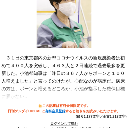
３１日の東京都内の新型コロナウイルスの新規感染者は初
めて４００人を突破し、４６３人と２日連続で過去最多を更
新した。小池都知事は「昨日の３６７人からポーンと１００
人増えました」と言ってのけたが、心配なのが病床だ。病床
の方は、ポーンと増えるどころか、小池が指示した確保目標
に届かない…
この記事は有料会員限定です。
日刊ゲンダイDIGITALに
有料会員登録
すると続きをお読みいただけます。
(残り1,177文字／全文1,318文字)
ログインして読む