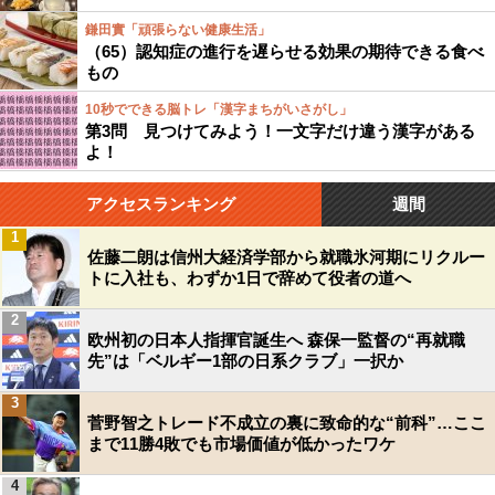
鎌田實「頑張らない健康生活」
（65）認知症の進行を遅らせる効果の期待できる食べ
もの
10秒でできる脳トレ「漢字まちがいさがし」
第3問 見つけてみよう！一文字だけ違う漢字がある
よ！
アクセスランキング
週間
1
佐藤二朗は信州大経済学部から就職氷河期にリクルー
トに入社も、わずか1日で辞めて役者の道へ
2
欧州初の日本人指揮官誕生へ 森保一監督の“再就職
先”は「ベルギー1部の日系クラブ」一択か
3
菅野智之トレード不成立の裏に致命的な“前科”…ここ
まで11勝4敗でも市場価値が低かったワケ
4