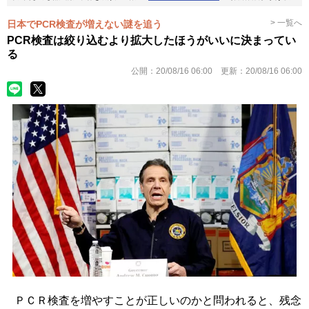
> 一覧へ
日本でPCR検査が増えない謎を追う
PCR検査は絞り込むより拡大したほうがいいに決まってい
る
公開：
20/08/16 06:00
更新：
20/08/16 06:00
ＰＣＲ検査を増やすことが正しいのかと問われると、残念