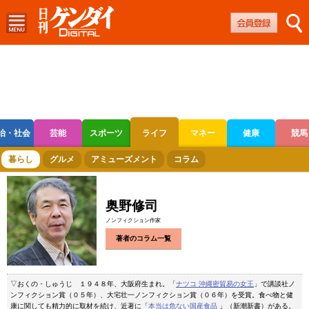
治・社会
芸能
スポーツ
ライフ
マネー
健康
競馬
ボートレース
競輪
オートレース
暮らし
グルメ
アミューズメント
コラム
奥野修司
ノンフィクション作家
著者のコラム一覧
▽おくの・しゅうじ １９４８年、大阪府生まれ。「
ナツコ 沖縄密貿易の女王
」で講談社ノ
ンフィクション賞（０５年）、大宅壮一ノンフィクション賞（０６年）を受賞。食べ物と健
康に関しても精力的に取材を続け、近著に「
本当は危ない国産食品
」（新潮新書）がある。