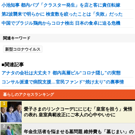
小池知事 都内パブ「クラスター発生」を店と客に責任転嫁
第2波襲来で明らかに 検査数を絞ったことは「失敗」だった
中国でブラジル鶏肉からコロナ検出 日本の食卓に迫る危機
関連キーワード
新型コロナウイルス
■関連記事
アナタの会社は大丈夫？ 都内高層ビル“コロナ隠し”の実態
コンサル派遣で病院支援…官民ファンド“焼け太り”の裏事情
暮らしのアクセスランキング
1
愛子さまのリンクコーデににじむ「皇室を担う」覚悟
の表れ 皇室典範改正にご本人の心中やいかに
2
年金生活者を悩ませる墓問題 維持費も「墓じまい」の