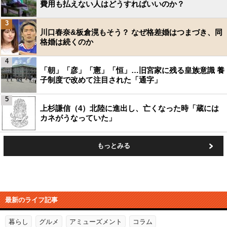
費用も払えない人はどうすればいいのか？
3
川口春奈&板倉滉もそう？ なぜ格差婚はつまづき、同
格婚は続くのか
4
「朝」「彦」「憲」「恒」…旧宮家に残る皇族意識 養
子制度で改めて注目された「通字」
5
上杉謙信（4）北陸に進出し、亡くなった時「蔵には
カネがうなっていた」
もっとみる
最新のライフ記事
暮らし
グルメ
アミューズメント
コラム