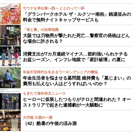
サウナを求め東へ西へ ととのって一杯
「グランパークホテル ザ・ルクソー南柏」銭湯並みの
料金で無料ナイトキャップサービスも
「表と裏」の法律知識
大阪では刃物男が撃たれた死亡…警察官の発砲はどん
な場合に許される？
消費支出が7カ月連続マイナス…節約強いられケチる
お盆シーズン、インフレ地獄で「家計破壊」の夏に
年金不安時代を生きるワーキングシニアの懊悩
年金生活者を悩ませる墓問題 維持費も「墓じまい」の
費用も払えない人はどうすればいいのか？
もぎたて海外仰天ニュース
ヒーローに仮装したつもりがテロと間違われた？ オー
ストラリアで起きた逮捕劇が一大騒動に
大竹聡 大酒の一滴
（42）酷暑の午後の涼み酒