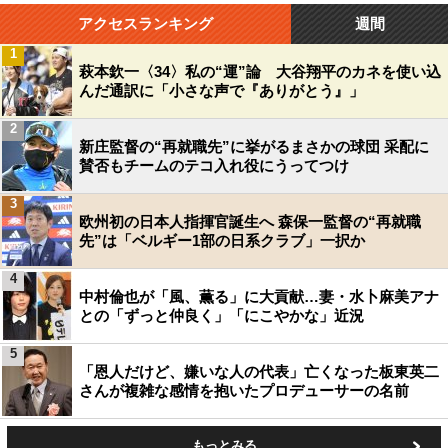
アクセスランキング
週間
1
萩本欽一〈34〉私の“運”論 大谷翔平のカネを使い込
んだ通訳に「小さな声で『ありがとう』」
2
新庄監督の“再就職先”に挙がるまさかの球団 采配に
賛否もチームのテコ入れ役にうってつけ
3
欧州初の日本人指揮官誕生へ 森保一監督の“再就職
先”は「ベルギー1部の日系クラブ」一択か
4
中村倫也が「風、薫る」に大貢献…妻・水卜麻美アナ
との「ずっと仲良く」「にこやかな」近況
5
「恩人だけど、嫌いな人の代表」亡くなった板東英二
さんが複雑な感情を抱いたプロデューサーの名前
もっとみる