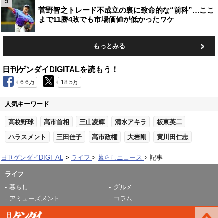
5
菅野智之トレード不成立の裏に致命的な“前科”…ここ
まで11勝4敗でも市場価値が低かったワケ
もっとみる
日刊ゲンダイDIGITALを読もう！
6.6万
18.5万
人気キーワード
高校野球
高市首相
三山凌輝
清水アキラ
板東英二
ハラスメント
三田佳子
高市政権
大岩剛
黄川田仁志
日刊ゲンダイDIGITAL
ライフ
暮らしニュース
記事
ライフ
暮らし
グルメ
アミューズメント
コラム