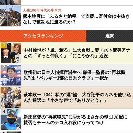
人生100年時代の歩き方
熊本地震に「ふるさと納税」で支援…寄付金は中抜き
なしで被災地に渡るのか？
アクセスランキング
週間
1
中村倫也が「風、薫る」に大貢献…妻・水卜麻美アナ
との「ずっと仲良く」「にこやかな」近況
2
欧州初の日本人指揮官誕生へ 森保一監督の“再就職
先”は「ベルギー1部の日系クラブ」一択か
3
萩本欽一〈34〉私の“運”論 大谷翔平のカネを使い込
んだ通訳に「小さな声で『ありがとう』」
4
新庄監督の“再就職先”に挙がるまさかの球団 采配に
賛否もチームのテコ入れ役にうってつけ