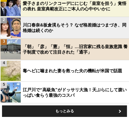
愛子さまのリンクコーデににじむ「皇室を担う」覚悟
の表れ 皇室典範改正にご本人の心中やいかに
2
川口春奈&板倉滉もそう？ なぜ格差婚はつまづき、同
格婚は続くのか
3
「朝」「彦」「憲」「恒」…旧宮家に残る皇族意識 養
子制度で改めて注目された「通字」
4
毒ヘビに噛まれた妻を救った夫の機転が米国で話題
5
江戸川で“高級魚”がドッサリ大漁！天ぷらにして腹い
っぱい食らう最強のコスパ
もっとみる