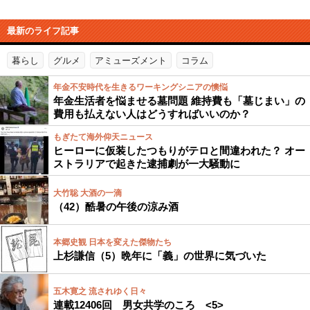
最新のライフ記事
暮らし
グルメ
アミューズメント
コラム
年金不安時代を生きるワーキングシニアの懊悩
年金生活者を悩ませる墓問題 維持費も「墓じまい」の
費用も払えない人はどうすればいいのか？
もぎたて海外仰天ニュース
ヒーローに仮装したつもりがテロと間違われた？ オー
ストラリアで起きた逮捕劇が一大騒動に
大竹聡 大酒の一滴
（42）酷暑の午後の涼み酒
本郷史観 日本を変えた傑物たち
上杉謙信（5）晩年に「義」の世界に気づいた
五木寛之 流されゆく日々
連載12406回 男女共学のころ <5>