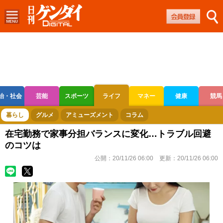
治・社会
芸能
スポーツ
ライフ
マネー
健康
競馬
ボートレース
競輪
オートレース
暮らし
グルメ
アミューズメント
コラム
在宅勤務で家事分担バランスに変化…トラブル回避
のコツは
公開：
20/11/26 06:00
更新：
20/11/26 06:00