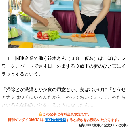
ＩＴ関連企業で働く鈴木さん（３８＝仮名）は、ほぼテレ
ワーク。パートで週４日、外出する３歳下の妻のひと言にイ
ラッとするという。
「掃除とか洗濯とか夕食の用意とか、妻は出がけに『どうせ
アナタはウチにいるんだから、やっておいて』って、やたら
といろんな頼みごとをするようになったん…
この記事は有料会員限定です。
日刊ゲンダイDIGITALに
有料会員登録
すると続きをお読みいただけます。
(残り882文字／全文1,023文字)