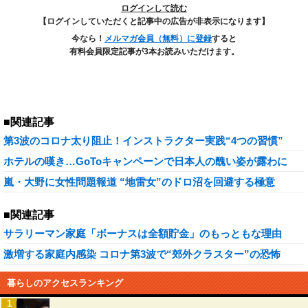
ログインして読む
【ログインしていただくと記事中の広告が非表示になります】
今なら！
メルマガ会員（無料）に登録
すると
有料会員限定記事が3本お読みいただけます。
■関連記事
第3波のコロナ太り阻止！インストラクター実践“4つの習慣”
ホテルの嘆き…GoToキャンペーンで日本人の醜い姿が露わに
嵐・大野に女性問題報道 “地雷女”のドロ沼を回避する極意
■関連記事
サラリーマン家庭「ボーナスは全額貯金」のもっともな理由
激増する家庭内感染 コロナ第3波で“郊外クラスター”の恐怖
暮らしのアクセスランキング
1