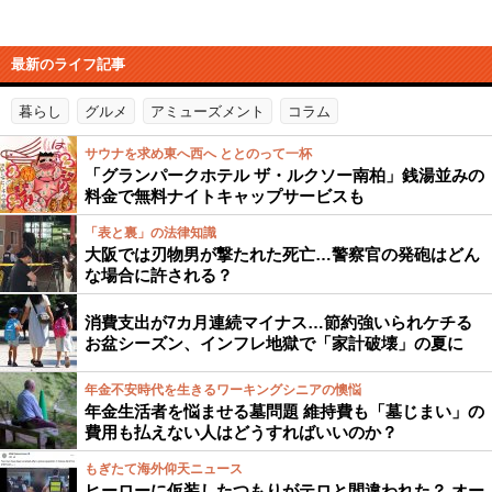
最新のライフ記事
暮らし
グルメ
アミューズメント
コラム
サウナを求め東へ西へ ととのって一杯
「グランパークホテル ザ・ルクソー南柏」銭湯並みの
料金で無料ナイトキャップサービスも
「表と裏」の法律知識
大阪では刃物男が撃たれた死亡…警察官の発砲はどん
な場合に許される？
消費支出が7カ月連続マイナス…節約強いられケチる
お盆シーズン、インフレ地獄で「家計破壊」の夏に
年金不安時代を生きるワーキングシニアの懊悩
年金生活者を悩ませる墓問題 維持費も「墓じまい」の
費用も払えない人はどうすればいいのか？
もぎたて海外仰天ニュース
ヒーローに仮装したつもりがテロと間違われた？ オー