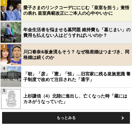
1
愛子さまのリンクコーデににじむ「皇室を担う」覚悟
の表れ 皇室典範改正にご本人の心中やいかに
2
年金生活者を悩ませる墓問題 維持費も「墓じまい」の
費用も払えない人はどうすればいいのか？
3
川口春奈&板倉滉もそう？ なぜ格差婚はつまづき、同
格婚は続くのか
4
「朝」「彦」「憲」「恒」…旧宮家に残る皇族意識 養
子制度で改めて注目された「通字」
5
上杉謙信（4）北陸に進出し、亡くなった時「蔵には
カネがうなっていた」
もっとみる