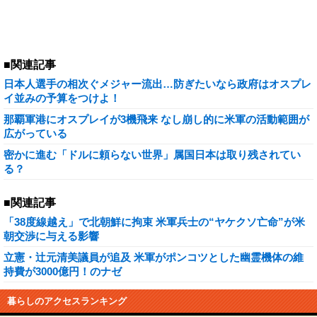
■関連記事
日本人選手の相次ぐメジャー流出…防ぎたいなら政府はオスプレ
イ並みの予算をつけよ！
那覇軍港にオスプレイが3機飛来 なし崩し的に米軍の活動範囲が
広がっている
密かに進む「ドルに頼らない世界」属国日本は取り残されてい
る？
■関連記事
「38度線越え」で北朝鮮に拘束 米軍兵士の“ヤケクソ亡命”が米
朝交渉に与える影響
立憲・辻元清美議員が追及 米軍がポンコツとした幽霊機体の維
持費が3000億円！のナゼ
暮らしのアクセスランキング