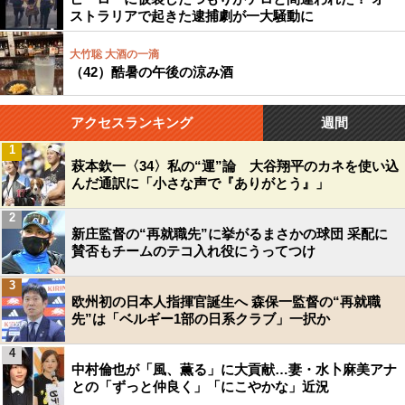
ストラリアで起きた逮捕劇が一大騒動に
大竹聡 大酒の一滴
（42）酷暑の午後の涼み酒
アクセスランキング
週間
1
萩本欽一〈34〉私の“運”論 大谷翔平のカネを使い込
んだ通訳に「小さな声で『ありがとう』」
2
新庄監督の“再就職先”に挙がるまさかの球団 采配に
賛否もチームのテコ入れ役にうってつけ
3
欧州初の日本人指揮官誕生へ 森保一監督の“再就職
先”は「ベルギー1部の日系クラブ」一択か
4
中村倫也が「風、薫る」に大貢献…妻・水卜麻美アナ
との「ずっと仲良く」「にこやかな」近況