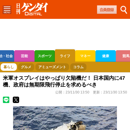
治・社会
芸能
スポーツ
ライフ
マネー
健康
競馬
ボートレース
競輪
オートレース
暮らし
グルメ
アミューズメント
コラム
米軍オスプレイはやっぱり欠陥機だ！ 日本国内に47
機、政府は無期限飛行停止を求めるべき
公開：
23/11/30 13:50
更新：
23/11/30 13:50