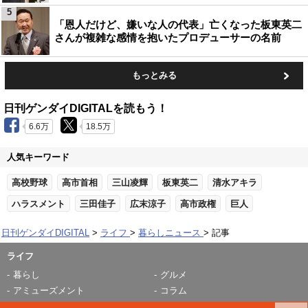
5
「恩人だけど、嫌いな人の代表」亡くなった板東英二
さんが複雑な感情を抱いたプロデューサーの名前
もっとみる
日刊ゲンダイDIGITALを読もう！
6.6万
18.5万
人気キーワード
高校野球
高市首相
三山凌輝
板東英二
清水アキラ
ハラスメント
三田佳子
広末涼子
高市政権
巨人
日刊ゲンダイDIGITAL
ライフ
暮らしニュース
記事
ライフ
暮らし
グルメ
アミューズメント
コラム