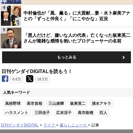
4
中村倫也が「風、薫る」に大貢献…妻・水卜麻美アナ
との「ずっと仲良く」「にこやかな」近況
5
「恩人だけど、嫌いな人の代表」亡くなった板東英二
さんが複雑な感情を抱いたプロデューサーの名前
もっとみる
日刊ゲンダイDIGITALを読もう！
6.6万
18.5万
人気キーワード
高校野球
高市首相
三山凌輝
板東英二
清水アキラ
ハラスメント
三田佳子
広末涼子
高市政権
巨人
日刊ゲンダイDIGITAL
ライフ
暮らしニュース
記事