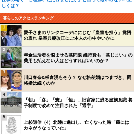
しくは？
暮らしのアクセスランキング
1
愛子さまのリンクコーデににじむ「皇室を担う」覚悟
の表れ 皇室典範改正にご本人の心中やいかに
2
年金生活者を悩ませる墓問題 維持費も「墓じまい」の
費用も払えない人はどうすればいいのか？
3
川口春奈&板倉滉もそう？ なぜ格差婚はつまづき、同
格婚は続くのか
4
「朝」「彦」「憲」「恒」…旧宮家に残る皇族意識 養
子制度で改めて注目された「通字」
5
上杉謙信（4）北陸に進出し、亡くなった時「蔵には
カネがうなっていた」