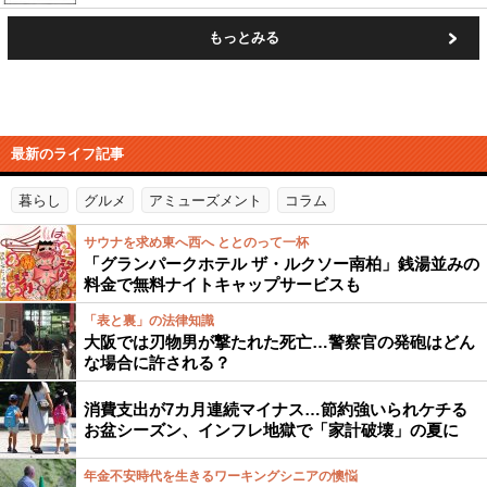
もっとみる
最新のライフ記事
暮らし
グルメ
アミューズメント
コラム
サウナを求め東へ西へ ととのって一杯
「グランパークホテル ザ・ルクソー南柏」銭湯並みの
料金で無料ナイトキャップサービスも
「表と裏」の法律知識
大阪では刃物男が撃たれた死亡…警察官の発砲はどん
な場合に許される？
消費支出が7カ月連続マイナス…節約強いられケチる
お盆シーズン、インフレ地獄で「家計破壊」の夏に
年金不安時代を生きるワーキングシニアの懊悩