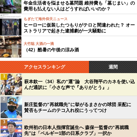
年金生活者を悩ませる墓問題 維持費も「墓じまい」の
費用も払えない人はどうすればいいのか？
もぎたて海外仰天ニュース
ヒーローに仮装したつもりがテロと間違われた？ オー
ストラリアで起きた逮捕劇が一大騒動に
大竹聡 大酒の一滴
（42）酷暑の午後の涼み酒
アクセスランキング
週間
1
萩本欽一〈34〉私の“運”論 大谷翔平のカネを使い込
んだ通訳に「小さな声で『ありがとう』」
2
新庄監督の“再就職先”に挙がるまさかの球団 采配に
賛否もチームのテコ入れ役にうってつけ
3
欧州初の日本人指揮官誕生へ 森保一監督の“再就職
先”は「ベルギー1部の日系クラブ」一択か