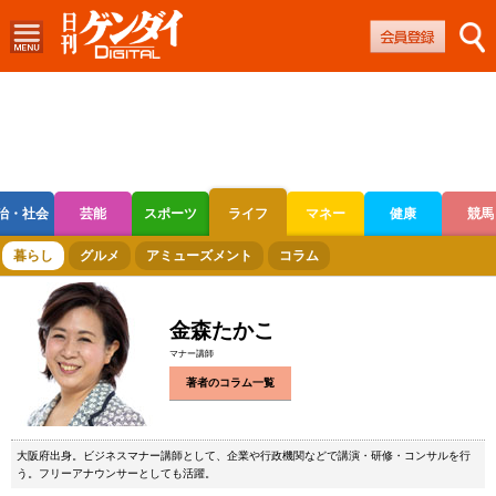
治・社会
芸能
スポーツ
ライフ
マネー
健康
競馬
ボートレース
競輪
オートレース
暮らし
グルメ
アミューズメント
コラム
金森たかこ
マナー講師
著者のコラム一覧
大阪府出身。ビジネスマナー講師として、企業や行政機関などで講演・研修・コンサルを行
う。フリーアナウンサーとしても活躍。