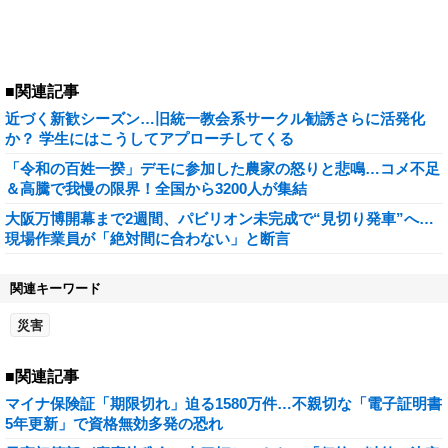
■関連記事
近づく新歓シーズン…旧統一教会系サークル勧誘さらに活発化
か？ 学生にはこうしてアプローチしてくる
「令和の百姓一揆」デモに参加した農家の怒りと悲鳴…コメ不足
＆高騰で我慢の限界！全国から3200人が集結
大阪万博開幕まで2週間、パビリオン未完成で“見切り発車”へ…
現場作業員が「絶対間に合わない」と断言
関連キーワード
災害
■関連記事
マイナ保険証「期限切れ」迫る1580万件…不親切な「電子証明書
5年更新」で資格無効多発の恐れ