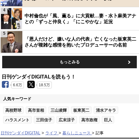
4
中村倫也が「風、薫る」に大貢献…妻・水卜麻美アナ
との「ずっと仲良く」「にこやかな」近況
5
「恩人だけど、嫌いな人の代表」亡くなった板東英二
さんが複雑な感情を抱いたプロデューサーの名前
もっとみる
日刊ゲンダイDIGITALを読もう！
6.6万
18.5万
人気キーワード
高校野球
高市首相
三山凌輝
板東英二
清水アキラ
ハラスメント
三田佳子
広末涼子
高市政権
巨人
日刊ゲンダイDIGITAL
ライフ
暮らしニュース
記事