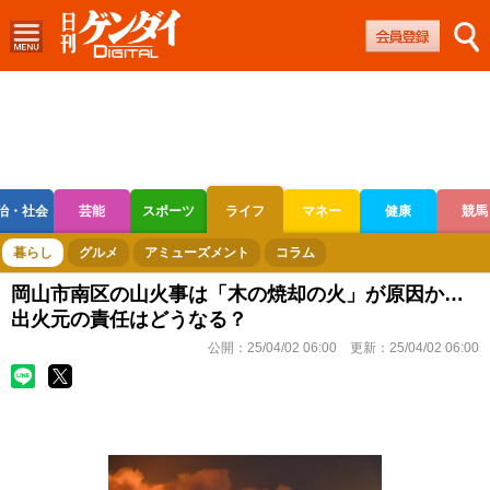
治・社会
芸能
スポーツ
ライフ
マネー
健康
競馬
ボートレース
競輪
オートレース
暮らし
グルメ
アミューズメント
コラム
岡山市南区の山火事は「木の焼却の火」が原因か…
出火元の責任はどうなる？
公開：
25/04/02 06:00
更新：
25/04/02 06:00