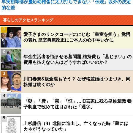
早実初等部が慶応幼稚舎に太刀打ちできない「伝統」以外の決定
的な差
暮らしのアクセスランキング
1
愛子さまのリンクコーデににじむ「皇室を担う」覚悟
の表れ 皇室典範改正にご本人の心中やいかに
2
年金生活者を悩ませる墓問題 維持費も「墓じまい」の
費用も払えない人はどうすればいいのか？
3
川口春奈&板倉滉もそう？ なぜ格差婚はつまづき、同
格婚は続くのか
4
「朝」「彦」「憲」「恒」…旧宮家に残る皇族意識 養
子制度で改めて注目された「通字」
5
上杉謙信（4）北陸に進出し、亡くなった時「蔵には
カネがうなっていた」