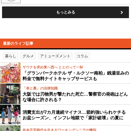
もっとみる
最新のライフ記事
暮らし
グルメ
アミューズメント
コラム
サウナを求め東へ西へ ととのって一杯
「グランパークホテル ザ・ルクソー南柏」銭湯並みの
料金で無料ナイトキャップサービスも
「表と裏」の法律知識
大阪では刃物男が撃たれた死亡…警察官の発砲はどん
な場合に許される？
消費支出が7カ月連続マイナス…節約強いられケチる
お盆シーズン、インフレ地獄で「家計破壊」の夏に
年金不安時代を生きるワーキングシニアの懊悩