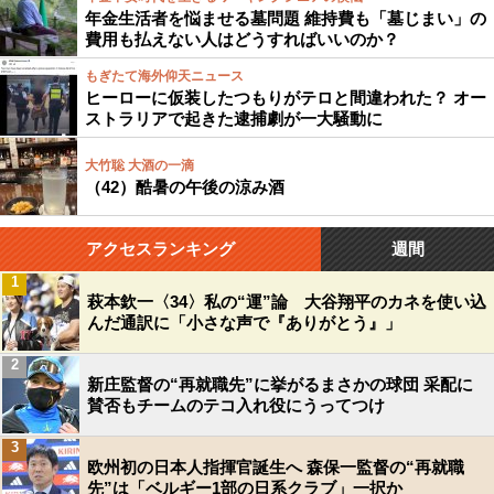
年金生活者を悩ませる墓問題 維持費も「墓じまい」の
費用も払えない人はどうすればいいのか？
もぎたて海外仰天ニュース
ヒーローに仮装したつもりがテロと間違われた？ オー
ストラリアで起きた逮捕劇が一大騒動に
大竹聡 大酒の一滴
（42）酷暑の午後の涼み酒
アクセスランキング
週間
1
萩本欽一〈34〉私の“運”論 大谷翔平のカネを使い込
んだ通訳に「小さな声で『ありがとう』」
2
新庄監督の“再就職先”に挙がるまさかの球団 采配に
賛否もチームのテコ入れ役にうってつけ
3
欧州初の日本人指揮官誕生へ 森保一監督の“再就職
先”は「ベルギー1部の日系クラブ」一択か