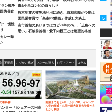
イラン戦争
市&小泉コンビの白々しさ
国防長官
熊本地震の被災地利用に続き…首相官邸が今度は
5
国民栄誉賞で「高市PR動画」作成し大炎上
穴”…慢性
高市首相のあいさつはコピペ率85％…「広島への
り
思い」石破前首相・愛子内親王とは絶望的格差
カレー味
た
税
不動産
こづかい稼ぎ
マネーの達人
お宝・アート
コラム
の教科書
開業まであと4年、カジノIR、ギャンブ
ル学の権威・丸岡一郎大阪商大学長が丸
ハンター「iシェアーズ円高
わかり解説