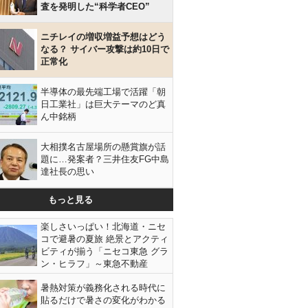
査を発明した“科学者CEO”
ニチレイの増収増益予想はどう
なる？ サイバー攻撃は約10日で
正常化
半導体の最先端工場で活躍「朝
日工業社」は巨大テーマのど真
ん中銘柄
大相撲名古屋場所の懸賞旗が話
題に…発案者？三井住友FG中島
達社長の思い
もっと見る
楽しさいっぱい！北海道・ニセ
コで避暑の夏旅 絶景とアクティ
ビティが揃う「ニセコ東急 グラ
ン・ヒラフ」～東急不動産
暑熱対策が義務化される時代に
貼るだけで暑さの変化がわかる