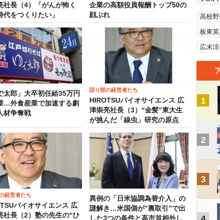
亮社長（4）「がんが怖く
企業の高額役員報酬トップ50の
時代をつくりたい」
顔ぶれ
高校野
板東英
広末涼
語り部の経営者たち
で太郎」大卒初任給35万円
1
HIROTSUバイオサイエンス 広
撃…外食産業で加速する劇
津崇亮社長（3）“金髪”東大生
人材争奪戦
が挑んだ「線虫」研究の原点
2
3
の経営者たち
異例の「日米協調為替介入」の
OTSUバイオサイエンス 広
謎解き…米国側が”裏取引”で出
亮社長（2）塾の先生の“ひ
4
した3つの条件と高市首相外し