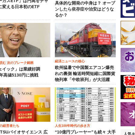
ーカスETF」は円高をチャ
具体的な開発の中身は？ オープ
に変える日本初のETF
ンしたら依存症や治安はどうな
るか？
経済ニュースの核心
読む 次のブレーク銘柄
欧州猛暑で中国製エアコン爆売
ェイック」は業績好調
れの裏側 輸送時間短縮に国際貨
3年高値5130円に挑戦
物列車「中欧班列」が大活躍
の経営者たち
人生100年時代の歩き方
OTSUバイオサイエンス 広
“10億円プレーヤー”も続々 大手
人気