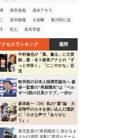
球
高市首相
清水アキラ
二
高市政権
大岩剛
黄川田仁志
子
巨人
高市早苗
アクセスランキング
週間
中村倫也が「風、薫る」に大貢
献…妻・水卜麻美アナとの「ず
っと仲良く」「にこやかな」近
況
欧州初の日本人指揮官誕生へ 森
保一監督の“再就職先”は「ベル
ギー1部の日系クラブ」一択か
萩本欽一〈34〉私の“運”論 大
谷翔平のカネを使い込んだ通訳
に「小さな声で『ありがと
う』」
新庄監督の“再就職先”に挙がるま
さかの球団 采配に賛否もチーム