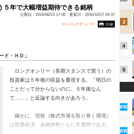
う５年で大幅増益期待できる銘柄
公開日：
2016/06/23 17:00
更新日：
2016/10/17 04:37
3
>> バックナンバー
印刷
4
ード・ＨＤ」
5
ロングオンリー（長期スタンスで買う）の
投資家は５年後の収益を重視する。「明日の
ことだって分からないのに、５年後なん
て……」と反論する向きがあろう。
PR
確かに、現状（株式市場を取り巻く環境）
は世界経済、金融情勢ともに不透明である。
PR