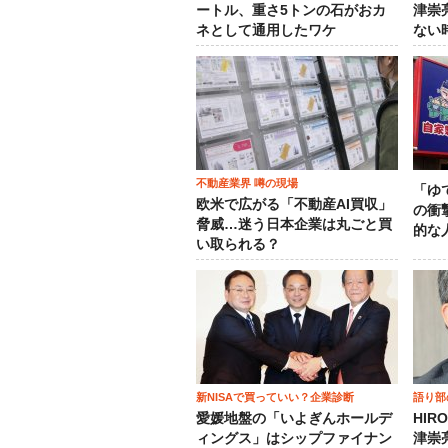
ートル、重さ5トンの石がおカ
津崇
ネとして通用したワケ
ない
不動産業界 噂の現場
「ゆ
欧米で広がる「不動産AI買収」
の衝
脅威…迷う日本企業は丸ごと買
的な
い取られる？
新NISAで買っていい？企業診断
語り部
愛媛地盤の「いよぎんホールデ
HIR
ィングス」はシップファイナン
津崇