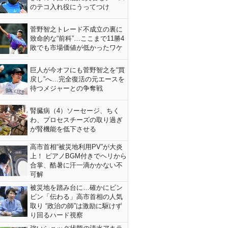
のテコ入れ役にうってつけ
菅野智之トレード不成立の裏に
致命的な“前科”…ここまで11勝4
敗でも市場価値が低かったワケ
巨人が今オフにも菅野智之を“買
戻し”へ…完全復活の元エースを
待つメジャーとの争奪戦
腎臓病（4）ソーセージ、ちく
わ、プロセスチーズの取り過ぎ
が腎機能を低下させる
高市首相“被災地利用PV”が大炎
上！ ピアノBGM付きでヘリから
合掌、酷暑に汗一滴かかない不
可解
被災地を踏み台に…確かにビン
ビン「伝わる」高市首相の人気
取り “政治の師”は激励に駆けず
り回るハード視察