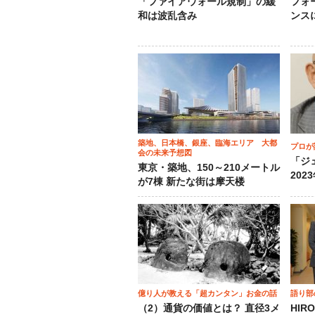
「ファイアウォール規制」の緩
フォ
和は波乱含み
ンス
築地、日本橋、銀座、臨海エリア 大都
プロが
会の未来予想図
「ジ
東京・築地、150～210メートル
202
が7棟 新たな街は摩天楼
億り人が教える「超カンタン」お金の話
語り部
（2）通貨の価値とは？ 直径3メ
HIR