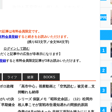
政治も不安定だ。何しろ、ドナルド・…
PR
の記事は有料会員限定です。
有料会員登録
すると続きをお読みいただけます。
(残り823文字／全文964文字)
ログインして読む
1
ただくと記事中の広告が非表示になります】
登録
すると有料会員限定記事が3本お読みいただけます。
2
ライフ
健康
BOOKS
なボロ政権
「高市中心」視察動画と「空気読む」被災者…支
3
持離れも納得
まがいの決
シリーズ 保阪メモ「昭和史余話」（12）松岡外
「早期健全
相人事こそが宣戦布告通知遅れの間接的原因
4
偽善の8月が始まった 非核三原則を踏みにじる高