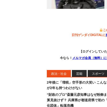
こ
日刊ゲンダイDIGITALに
【ログインしてい
今なら！
メルマガ会員（無料）に
政治・社会
芸能
スポーツ
2年後に「増税」空手形の大笑い こん
が2年も持つわけがない
“財政のプロ”斎藤元彦知事はなぜ粉飾
算見抜けず？ 兵庫県が都道府県で初の
化団体」転落危機