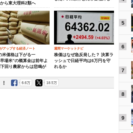
”から東大理科2類へ
5
6
がアップする経済ノート
週間マーケットナビ
の米価格は下がる一
株価はなぜ急反発した？ 決算ラ
“早場米”の概算金は前年よ
ッシュで日経平均は6万円を守
割下回り農家からは悲鳴が
れるか
7
う！
6.6万
18.5万
8
9