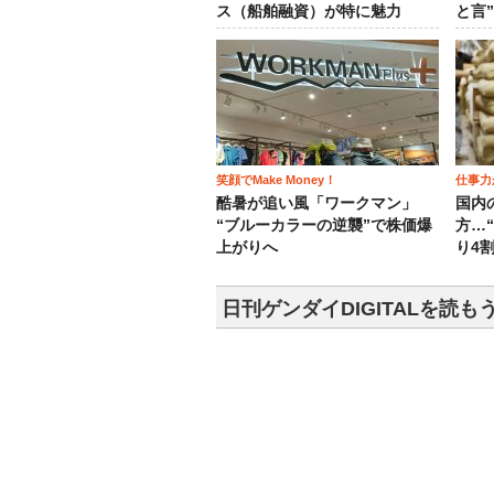
ス（船舶融資）が特に魅力
と言
笑顔でMake Money！
仕事力
酷暑が追い風「ワークマン」
国内
“ブルーカラーの逆襲”で株価爆
方…
上がりへ
り4
日刊ゲンダイDIGITALを読も