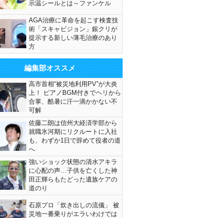
示温シールとは～ファンケル
AGA治療に革命を起こす検査技
術「スキャビジョン」銀クリが
提示する新しい薄毛治療のあり
方
編集部オススメ
高市首相“被災地利用PV”が大炎
上！ ピアノBGM付きでヘリから
合掌、酷暑に汗一滴かかない不
可解
佐藤二朗は信州大経済学部から
就職氷河期にリクルートに入社
も、わずか1日で辞めて役者の道
へ
強いショック状態の清水アキラ
に心配の声…子供を亡くした神
田正輝らもたどった遺族ケアの
道のり
石原プロ「炊き出しの流儀」 被
災地一番乗りがエラいわけでは