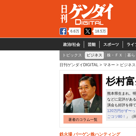
6.6万
18.5万
政治/社会
芸能
スポーツ
ライ
トピックス
ビジネス
株・ＦＸ
暮ら
日刊ゲンダイDIGITAL
マネー
ビジネス
杉村富
熊本県生まれ。
などに定評がある
演会も好評を得て
120万円がず〜
ごコツ80！
」（
著者のコラム一覧
鉄火場 バーゲン株ハンティング