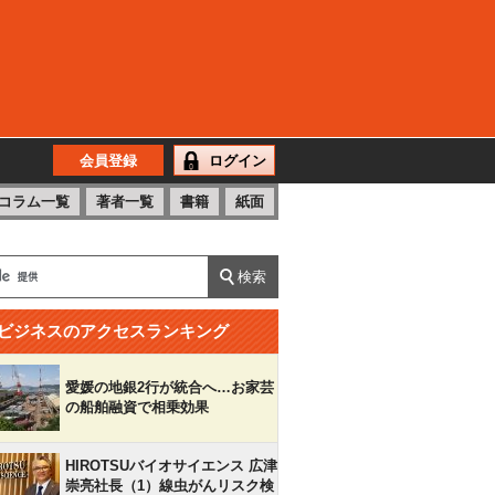
会員登録
ログイン
コラム一覧
著者一覧
書籍
紙面
ビジネスのアクセスランキング
愛媛の地銀2行が統合へ…お家芸
の船舶融資で相乗効果
HIROTSUバイオサイエンス 広津
崇亮社長（1）線虫がんリスク検