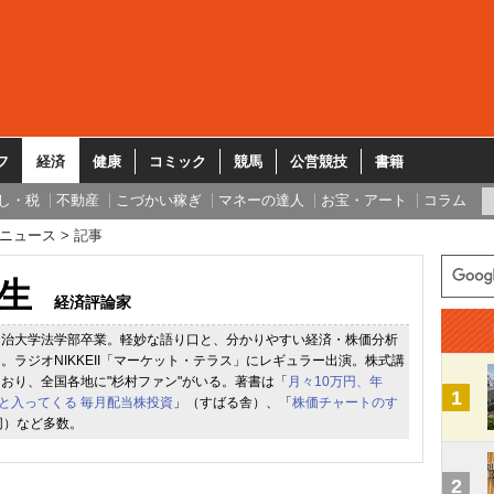
フ
経済
健康
コミック
競馬
公営競技
書籍
し・税
不動産
こづかい稼ぎ
マネーの達人
お宝・アート
コラム
ニュース
記事
生
経済評論家
明治大学法学部卒業。軽妙な語り口と、分かりやすい経済・株価分析
。ラジオNIKKEII「マーケット・テラス」にレギュラー出演。株式講
おり、全国各地に"杉村ファン"がいる。著書は「
月々10万円、年
1
っと入ってくる 毎月配当株投資
」（すばる舎）、「
株価チャートのす
同）など多数。
2