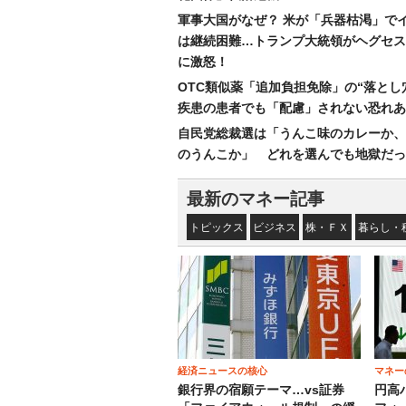
軍事大国がなぜ？ 米が「兵器枯渇」で
は継続困難…トランプ大統領がヘグセス
に激怒！
OTC類似薬「追加負担免除」の“落とし
疾患の患者でも「配慮」されない恐れあ
自民党総裁選は「うんこ味のカレーか、
のうんこか」 どれを選んでも地獄だっ
最新のマネー記事
トピックス
ビジネス
株・ＦＸ
暮らし・
経済ニュースの核心
マネー
銀行界の宿願テーマ…vs証券
円高