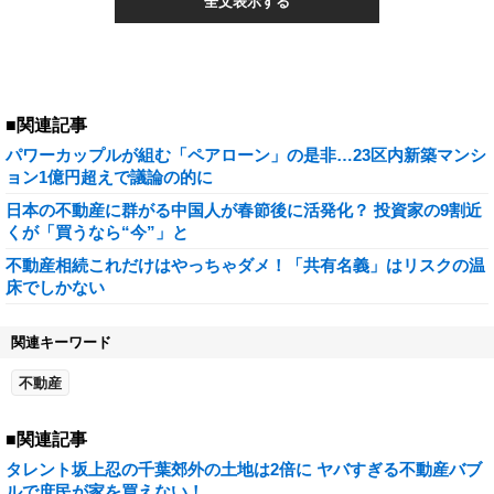
全文表示する
■関連記事
パワーカップルが組む「ペアローン」の是非…23区内新築マンシ
ョン1億円超えで議論の的に
日本の不動産に群がる中国人が春節後に活発化？ 投資家の9割近
くが「買うなら“今”」と
不動産相続これだけはやっちゃダメ！「共有名義」はリスクの温
床でしかない
関連キーワード
不動産
■関連記事
タレント坂上忍の千葉郊外の土地は2倍に ヤバすぎる不動産バブ
ルで庶民が家を買えない！