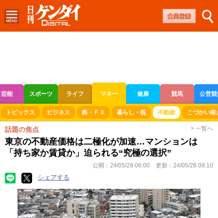
芸能
スポーツ
ライフ
マネー
健康
競馬
公営競
ボートレース
競輪
オートレース
トピックス
ビジネス
株・ＦＸ
暮らし・税
不動産
こづかい稼
> 一覧へ
話題の焦点
東京の不動産価格は二極化が加速…マンションは
「持ち家か賃貸か」迫られる“究極の選択”
公開：
24/05/28 06:00
更新：
24/05/28 09:10
シェアする