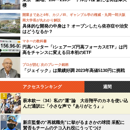
楼
開業まであと4年、カジノIR、ギャンブル学の権威・丸岡一郎大阪
商大学長が丸わかり解説
具体的な開発の中身は？ オープンしたら依存症や治安
はどうなるか？
マネーの教科書
円高ハンター「iシェアーズ円高フォーカスETF」は円
高をチャンスに変える日本初のETF
プロが読む 次のブレーク銘柄
「ジェイック」は業績好調 2023年高値5130円に挑戦
アクセスランキング
週間
1
萩本欽一〈34〉私の“運”論 大谷翔平のカネを使い込
んだ通訳に「小さな声で『ありがとう』」
2
新庄監督の“再就職先”に挙がるまさかの球団 采配に
賛否もチームのテコ入れ役にうってつけ