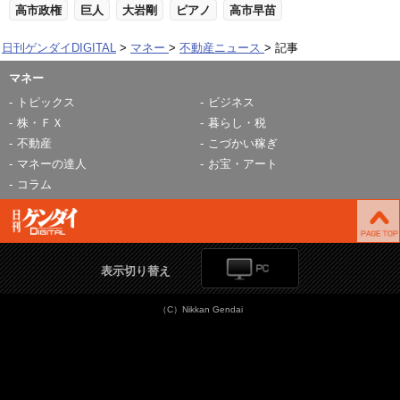
高市政権
巨人
大岩剛
ピアノ
高市早苗
日刊ゲンダイDIGITAL
マネー
不動産ニュース
記事
マネー
トピックス
ビジネス
株・ＦＸ
暮らし・税
不動産
こづかい稼ぎ
マネーの達人
お宝・アート
コラム
表示切り替え
（C）Nikkan Gendai