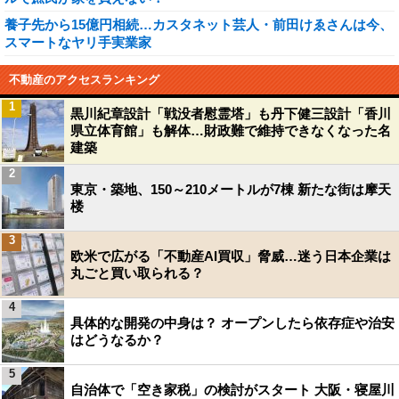
養子先から15億円相続…カスタネット芸人・前田けゑさんは今、
スマートなヤリ手実業家
不動産のアクセスランキング
1
黒川紀章設計「戦没者慰霊塔」も丹下健三設計「香川
県立体育館」も解体…財政難で維持できなくなった名
建築
2
東京・築地、150～210メートルが7棟 新たな街は摩天
楼
3
欧米で広がる「不動産AI買収」脅威…迷う日本企業は
丸ごと買い取られる？
4
具体的な開発の中身は？ オープンしたら依存症や治安
はどうなるか？
5
自治体で「空き家税」の検討がスタート 大阪・寝屋川