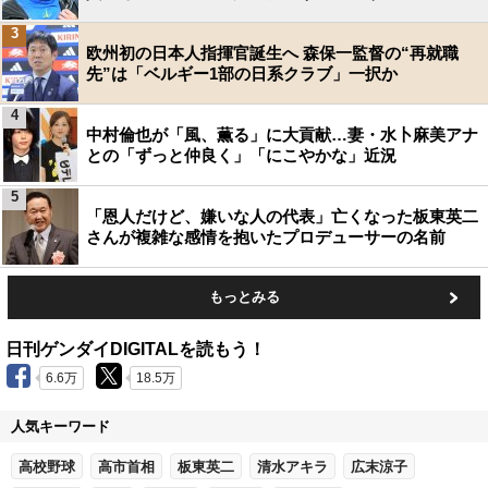
3
欧州初の日本人指揮官誕生へ 森保一監督の“再就職
先”は「ベルギー1部の日系クラブ」一択か
4
中村倫也が「風、薫る」に大貢献…妻・水卜麻美アナ
との「ずっと仲良く」「にこやかな」近況
5
「恩人だけど、嫌いな人の代表」亡くなった板東英二
さんが複雑な感情を抱いたプロデューサーの名前
もっとみる
日刊ゲンダイDIGITALを読もう！
6.6万
18.5万
人気キーワード
高校野球
高市首相
板東英二
清水アキラ
広末涼子