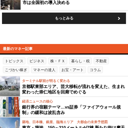
市は全国初の導入決める
もっとみる
最新のマネー記事
トピックス
ビジネス
株・ＦＸ
暮らし・税
不動産
こづかい稼ぎ
マネーの達人
お宝・アート
コラム
ターミナル駅前が明るく変わる
京都駅東部エリア、芸大移転が流れを変えた、生まれ
変わった崇仁地区を回廊でめぐる
経済ニュースの核心
銀行界の宿願テーマ…vs証券「ファイアウォール規
制」の緩和は波乱含み
築地、日本橋、銀座、臨海エリア 大都会の未来予想図
東京・築地、150～210メートルが7棟 新たな街は摩天