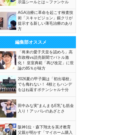
示温シールとは～ファンケル
AGA治療に革命を起こす検査技
術「スキャビジョン」銀クリが
提示する新しい薄毛治療のあり
方
編集部オススメ
「将来の愛子天皇を認めろ」高
市政権vs読売新聞でバトル激
化！ 皇室典範「再び改定」に世
論の85％が味方
2026夏の甲子園は「初出場校」
でも侮れない！ 4校ともハンデ
をはね返すポテンシャル十分
田中みな実“まんまるE乳”も筋金
入り！アッパレのあざとさ
阪神1位・森下翔太を英才教育
父親が明かす「マイホーム購入