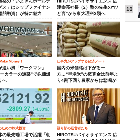
地盤の「いよぎんホールデ
HIROTSUバイオサイエンス 広
グス」はシップファイナン
津崇亮社長（2）塾の先生の“ひ
10
船舶融資）が特に魅力
と言”から東大理科2類へ
ake Money！
仕事力がアップする経済ノート
が追い風「ワークマン」
国内の米価格は下がる一
ルーカラーの逆襲”で株価爆
方…“早場米”の概算金は前年よ
りへ
り4割下回り農家からは悲鳴が
のための株式投資
語り部の経営者たち
体の最先端工場で活躍「朝
HIROTSUバイオサイエンス 広