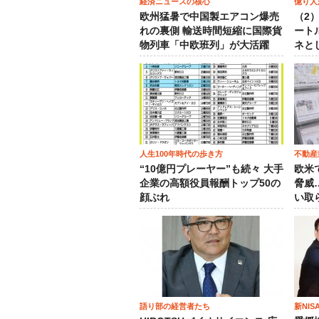
経済ニュースの核心
億り人
欧州猛暑で中国製エアコン爆売
（2
れの裏側 輸送時間短縮に国際貨
ート
物列車「中欧班列」が大活躍
ネと
人生100年時代の歩き方
不動産
“10億円プレーヤー”も続々 大手
欧米
企業の高額役員報酬トップ50の
脅威
顔ぶれ
い取
語り部の経営者たち
新NI