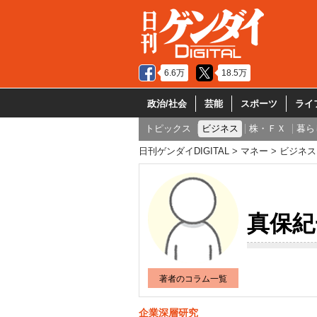
6.6万
18.5万
政治/社会
芸能
スポーツ
ライ
トピックス
ビジネス
株・ＦＸ
暮ら
日刊ゲンダイDIGITAL
マネー
ビジネス
真保紀
著者のコラム一覧
企業深層研究