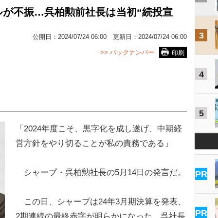
が不振…呉柏勲前社長は当初“続投宣
3
公開日：
2024/07/24 06:00
更新日：
2024/07/24 06:00
>> バックナンバー
印刷
4
5
「2024年度こそ、黒字化を成し遂げ、中期経
営方針をやり切ることが私の責務である」
シャープ・呉柏勲社長の5月14日の発言だ。
PR
この日、シャープは24年3月期決算を発表、
PR
2期連続の最終赤字が明らかになった。呉社長