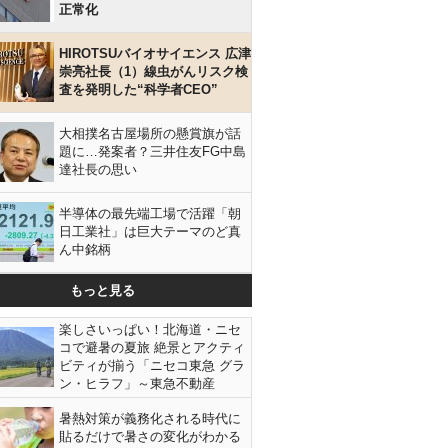
正常化
HIROTSUバイオサイエンス 広津
崇亮社長（1）線虫がんリスク検
査を発明した“科学者CEO”
大相撲名古屋場所の懸賞旗が話
題に…発案者？三井住友FG中島
達社長の思い
半導体の最先端工場で活躍「朝
日工業社」は巨大テーマのど真
ん中銘柄
もっと見る
楽しさいっぱい！北海道・ニセ
コで避暑の夏旅 絶景とアクティ
ビティが揃う「ニセコ東急 グラ
ン・ヒラフ」～東急不動産
暑熱対策が義務化される時代に
貼るだけで暑さの変化がわかる