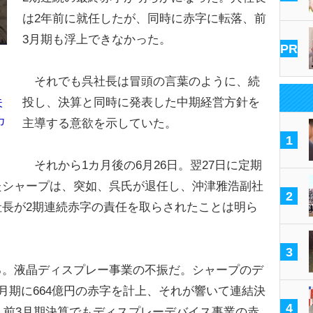
は2年前に就任したが、同時に赤字に転落、前
3月期も浮上できなかった。
PR
それでも呉社長は冒頭の言葉のように、続
投し、決算と同時に発表した中期経営方針を
夫
カ
主導する意欲を示していた。
1
それから1カ月後の6月26日。翌27日に定期
たシャープは、突如、呉氏が退任し、沖津雅浩副社
2
長が2期連続赤字の責任を取らされたことは明ら
3
。液晶ディスプレー事業の不振だ。シャープのデ
3月期に664億円の赤字を計上、それが響いて連結決
4
り、前3月期決算でもディスプレーデバイス事業の赤