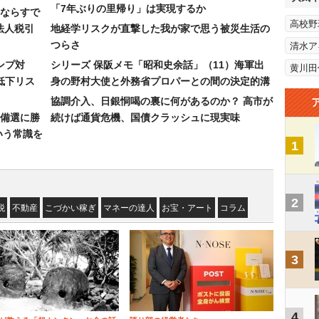
「7年ぶりの里帰り」は実現するか
ならすで
高校野
法人税引
地経学リスクが直撃した我が家で思う被災生活の
つらさ
清水ア
ンプ対
シリーズ 保阪メモ「昭和史余話」（11）海軍出
黄川田
低下リス
身の野村大使と外務省プロパーとの間の決定的溝
協調介入、日銀恫喝の裏に何があるのか？ 高市が
備選に勝
続けば通貨危機、国債クラッシュに現実味
いう常識を
1
2
税
不動産
こづかい稼ぎ
マネーの達人
お宝・アート
コラム
3
4