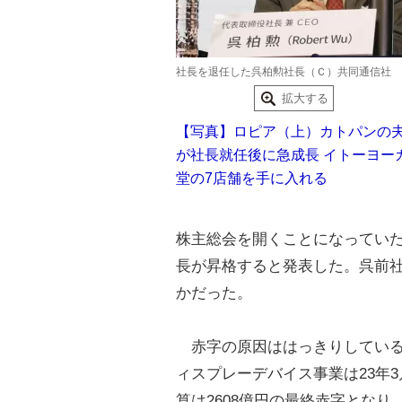
社長を退任した呉柏勲社長（Ｃ）共同通信社
拡大する
【写真】ロピア（上）カトパンの
が社長就任後に急成長 イトーヨー
堂の7店舗を手に入れる
株主総会を開くことになってい
長が昇格すると発表した。呉前社
かだった。
赤字の原因ははっきりしている
ィスプレーデバイス事業は23年
算は2608億円の最終赤字とな