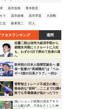
球
高市首相
青木歌音
キラ
高市政権
高市早苗
大岩剛
仁志
板東英二
巨人
アクセスランキング
週間
佐藤二朗は信州大経済学部から
就職氷河期にリクルートに入社
も、わずか1日で辞めて役者の道
へ
欧州初の日本人指揮官誕生へ 森
保一監督の“再就職先”は「ベル
ギー1部の日系クラブ」一択か
菅野智之トレード不成立の裏に
致命的な“前科”…ここまで11勝4
敗でも市場価値が低かったワケ
強いショック状態の清水アキラ
に心配の声…子供を亡くした神