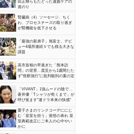
田正輝らもたどった遺族ケアの
道のり
腎臓病（4）ソーセージ、ちく
わ、プロセスチーズの取り過ぎ
が腎機能を低下させる
「最強の新弟子」旭富士、デビ
ュー4場所連続Ｖでも残る大きな
課題
高市首相の早過ぎた「熊本訪
問」の背景…震災から1週間たた
ず“視察強行”に批判殺到の案の定
「VIVANT」1強ムードの陰で…
蒼井優「Tシャツが乾くまで」が
呼び覚ます"連ドラ本来の快感"
愛子さまのリンクコーデににじ
む「皇室を担う」覚悟の表れ 皇
室典範改正にご本人の心中やい
かに