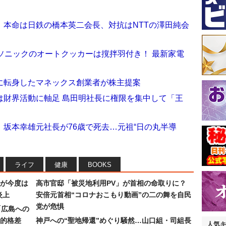
）本命は日鉄の橋本英二会長、対抗はNTTの澤田純会
ソニックのオートクッカーは撹拌羽付き！ 最新家電
に転身したマネックス創業者が株主提案
は財界活動に軸足 島田明社長に権限を集中して「王
坂本幸雄元社長が76歳で死去…元祖“日の丸半導
ライフ
健康
BOOKS
が今度は
高市官邸「被災地利用PV」が首相の命取りに？
炎上
安倍元首相“コロナおこもり動画”の二の舞を自民
党が危惧
「広島への
的格差
神戸への“聖地帰還”めぐり騒然…山口組・司組長
人気