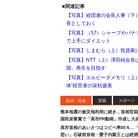
■関連記事
【写真】経団連の会長人事（下
長としておく
【写真】（57）シャープやパナ
で上手にダイエット
【写真】しまむら（上）投資家
【写真】NTT（上）澤田純会長
国」再生を目指す
【写真】エルピーダメモリ（上）
体”経営者の栄枯盛衰
政治・社会
芸能
スポーツ
熊本地震の被災地利用に続き…首相官邸
国民栄誉賞で「高市PR動画」作成し大
高市首相のあいさつはコピペ率85％…
思い」石破前首相・愛子内親王とは絶望