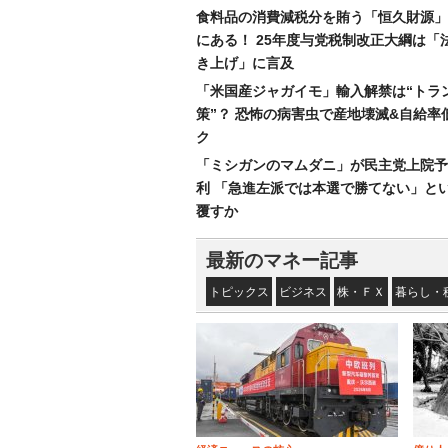
食料品の消費減税分を賄う「恒久財源」
にある！ 25年度与党税制改正大綱は「
き上げ」に言及
「米国産ジャガイモ」輸入解禁は“トラ
策”？ 恐怖の病害虫で産地壊滅&自給率
ク
「ミシガンのマムダニ」が民主党上院予
利 「急進左派では本選で勝てない」と
覆すか
最新のマネー記事
トピックス
ビジネス
株・ＦＸ
暮らし・