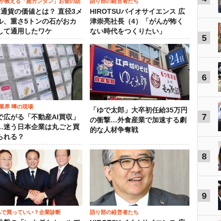
が教える「超カンタン」お金の話
語り部の経営者たち
）通貨の価値とは？ 直径3メ
HIROTSUバイオサイエンス 広
ル、重さ5トンの石がおカ
津崇亮社長（4）「がんが怖く
して通用したワケ
ない時代をつくりたい」
5
6
業界 噂の現場
「ゆで太郎」大卒初任給35万円
7
で広がる「不動産AI買収」
の衝撃…外食産業で加速する劇
…迷う日本企業は丸ごと買
的な人材争奪戦
られる？
8
9
SAで買っていい？企業診断
語り部の経営者たち