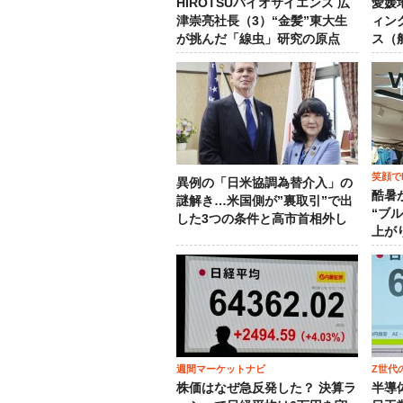
HIROTSUバイオサイエンス 広
愛媛
津崇亮社長（3）“金髪”東大生
ィン
が挑んだ「線虫」研究の原点
ス（
笑顔でM
異例の「日米協調為替介入」の
酷暑
謎解き…米国側が”裏取引”で出
“ブ
した3つの条件と高市首相外し
上が
週間マーケットナビ
Z世代
株価はなぜ急反発した？ 決算ラ
半導