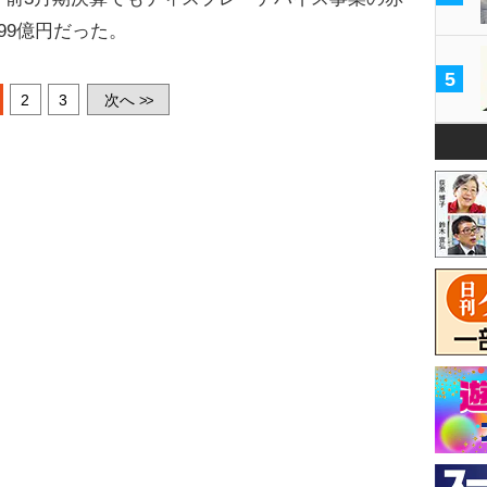
99億円だった。
5
2
3
次へ
>>