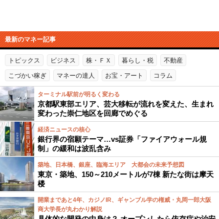
最新のマネー記事
トピックス
ビジネス
株・ＦＸ
暮らし・税
不動産
こづかい稼ぎ
マネーの達人
お宝・アート
コラム
ターミナル駅前が明るく変わる
京都駅東部エリア、芸大移転が流れを変えた、生まれ
変わった崇仁地区を回廊でめぐる
経済ニュースの核心
銀行界の宿願テーマ…vs証券「ファイアウォール規
制」の緩和は波乱含み
築地、日本橋、銀座、臨海エリア 大都会の未来予想図
東京・築地、150～210メートルが7棟 新たな街は摩天
楼
開業まであと4年、カジノIR、ギャンブル学の権威・丸岡一郎大阪
商大学長が丸わかり解説
具体的な開発の中身は？ オープンしたら依存症や治安