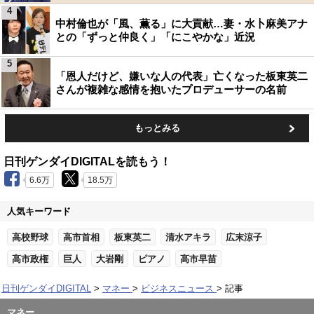
4
中村倫也が「風、薫る」に大貢献…妻・水卜麻美アナ
との「ずっと仲良く」「にこやかな」近況
5
「恩人だけど、嫌いな人の代表」亡くなった板東英二
さんが複雑な感情を抱いたプロデューサーの名前
もっとみる
日刊ゲンダイDIGITALを読もう！
6.6万
18.5万
人気キーワード
高校野球
高市首相
板東英二
清水アキラ
広末涼子
高市政権
巨人
大岩剛
ピアノ
高市早苗
日刊ゲンダイDIGITAL
マネー
ビジネスニュース
記事
マネー