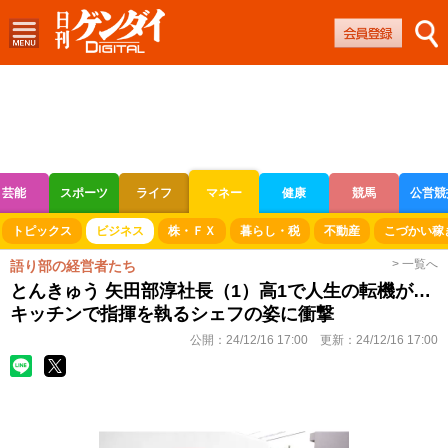
芸能
スポーツ
ライフ
マネー
健康
競馬
公営競
ボートレース
競輪
オートレース
トピックス
ビジネス
株・ＦＸ
暮らし・税
不動産
こづかい稼
> 一覧へ
語り部の経営者たち
とんきゅう 矢田部淳社長（1）高1で人生の転機が…
キッチンで指揮を執るシェフの姿に衝撃
公開：
24/12/16 17:00
更新：
24/12/16 17:00