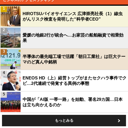
1
HIROTSUバイオサイエンス 広津崇亮社長（1）線虫
がんリスク検査を発明した“科学者CEO”
2
愛媛の地銀2行が統合へ…お家芸の船舶融資で相乗効
果
3
半導体の最先端工場で活躍「朝日工業社」は巨大テー
マのど真ん中銘柄
4
ENEOS HD（上）経営トップがまたセクハラ事件でク
ビ…2代連続で発覚する異例の事態
5
中国が「AI版 一帯一路」を始動、署名29カ国…日本
は立ち向かえるのか
もっとみる