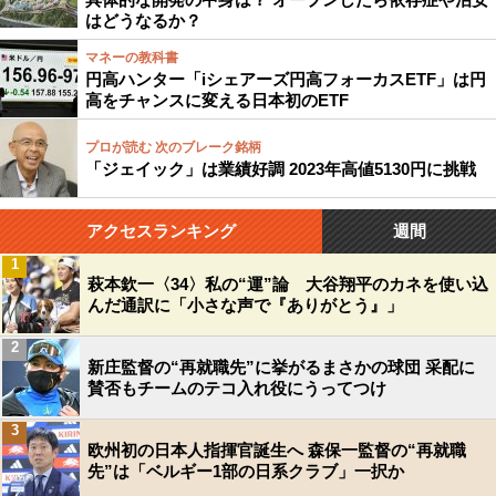
はどうなるか？
マネーの教科書
円高ハンター「iシェアーズ円高フォーカスETF」は円
高をチャンスに変える日本初のETF
プロが読む 次のブレーク銘柄
「ジェイック」は業績好調 2023年高値5130円に挑戦
アクセスランキング
週間
1
萩本欽一〈34〉私の“運”論 大谷翔平のカネを使い込
んだ通訳に「小さな声で『ありがとう』」
2
新庄監督の“再就職先”に挙がるまさかの球団 采配に
賛否もチームのテコ入れ役にうってつけ
3
欧州初の日本人指揮官誕生へ 森保一監督の“再就職
先”は「ベルギー1部の日系クラブ」一択か