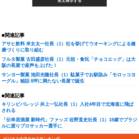
全文表示する
■関連記事
アサヒ飲料 米女太一社長（1）社を挙げてウオーキングによる健
康づくりに取り組む
フルタ製菓 古田盛彦社長（1）元祖・食玩「チョコエッグ」は大
阪の長屋で産声を上げた！
サンヨー製菓 池田光隆社長（1）駄菓子でお馴染み「モロッコヨ
ーグル」秘話 8坪に満たない長屋で誕生
■関連記事
キリンビバレッジ 井上一弘社長（1）入社4年目で北海道に飛ば
される
「伝串居酒屋 新時代」ファッズ 佐野直史社長（1）18歳でブラジ
ルに渡りプロサッカー選手に
ビジネスのアクセスランキング