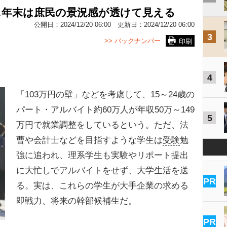
…年末は庶民の景況感が透けて見える
公開日：
2024/12/20 06:00
更新日：
2024/12/20 06:00
3
>> バックナンバー
印刷
4
「103万円の壁」などを考慮して、15～24歳の
パート・アルバイト約60万人が年収50万～149
5
万円で就業調整をしているという。ただ、法
曹や会計士などを目指すような学生は
受験
勉
強に追われ、理系学生も実験やリポート提出
に大忙しでアルバイトをせず、大学生活を送
PR
る。実は、これらの学生が大手企業の求める
即戦力、将来の幹部候補生だ。
PR