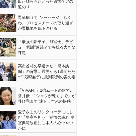
田正輝らもたどった遺族ケアの
道のり
腎臓病（4）ソーセージ、ちく
わ、プロセスチーズの取り過ぎ
が腎機能を低下させる
「最強の新弟子」旭富士、デビ
ュー4場所連続Ｖでも残る大きな
課題
高市首相の早過ぎた「熊本訪
問」の背景…震災から1週間たた
ず“視察強行”に批判殺到の案の定
「VIVANT」1強ムードの陰で…
蒼井優「Tシャツが乾くまで」が
呼び覚ます"連ドラ本来の快感"
愛子さまのリンクコーデににじ
む「皇室を担う」覚悟の表れ 皇
室典範改正にご本人の心中やい
かに