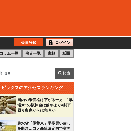
会員登録
ログイン
コラム一覧
著者一覧
書籍
紙面
トピックスのアクセスランキング
国内の米価格は下がる一方…“早
場米”の概算金は前年より4割下
回り農家からは悲鳴が
農水省「備蓄米」早期買い戻し
を断念…コメ暴落決定的で業界