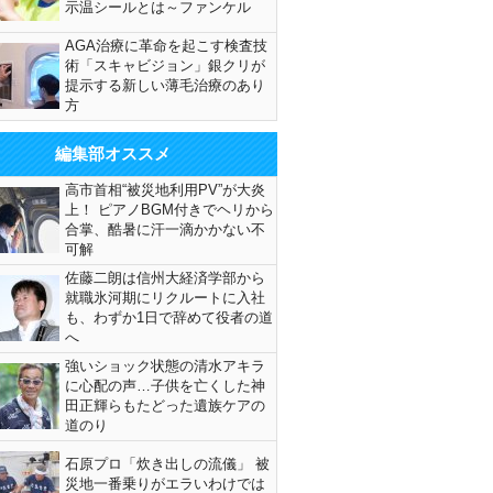
示温シールとは～ファンケル
AGA治療に革命を起こす検査技
術「スキャビジョン」銀クリが
提示する新しい薄毛治療のあり
方
編集部オススメ
高市首相“被災地利用PV”が大炎
上！ ピアノBGM付きでヘリから
合掌、酷暑に汗一滴かかない不
可解
佐藤二朗は信州大経済学部から
就職氷河期にリクルートに入社
も、わずか1日で辞めて役者の道
へ
強いショック状態の清水アキラ
に心配の声…子供を亡くした神
田正輝らもたどった遺族ケアの
道のり
石原プロ「炊き出しの流儀」 被
災地一番乗りがエラいわけでは