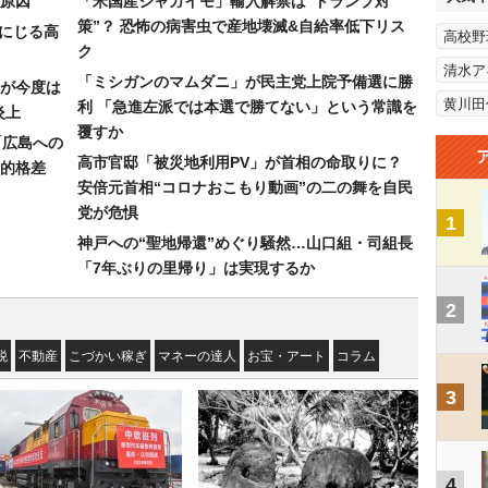
原因
「米国産ジャガイモ」輸入解禁は“トランプ対
策”？ 恐怖の病害虫で産地壊滅&自給率低下リス
みにじる高
高校野
ク
清水ア
「ミシガンのマムダニ」が民主党上院予備選に勝
が今度は
黄川田
利 「急進左派では本選で勝てない」という常識を
炎上
覆すか
「広島への
高市官邸「被災地利用PV」が首相の命取りに？
的格差
安倍元首相“コロナおこもり動画”の二の舞を自民
党が危惧
1
神戸への“聖地帰還”めぐり騒然…山口組・司組長
「7年ぶりの里帰り」は実現するか
2
税
不動産
こづかい稼ぎ
マネーの達人
お宝・アート
コラム
3
4