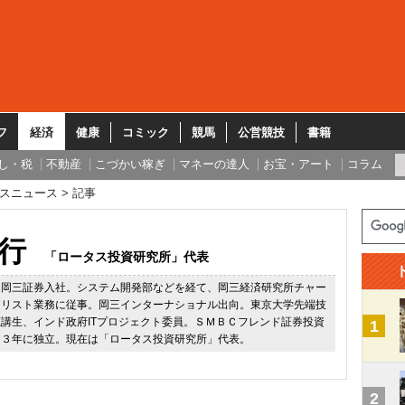
フ
経済
健康
コミック
競馬
公営競技
書籍
し・税
不動産
こづかい稼ぎ
マネーの達人
お宝・アート
コラム
スニュース
記事
行
「ロータス投資研究所」代表
、岡三証券入社。システム開発部などを経て、岡三経済研究所チャー
ナリスト業務に従事。岡三インターナショナル出向。東京大学先端技
講生、インド政府ITプロジェクト委員。ＳＭＢＣフレンド証券投資
1
１３年に独立。現在は「ロータス投資研究所」代表。
2