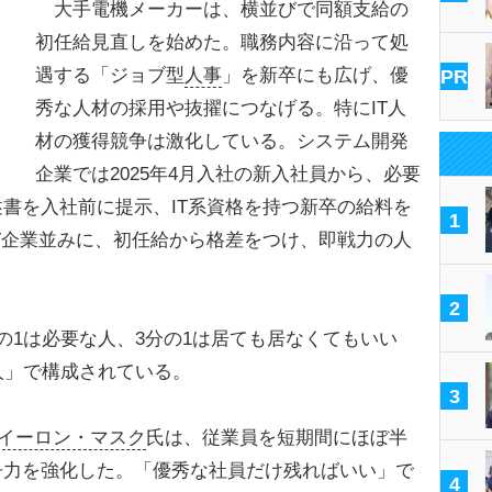
大手電機メーカーは、横並びで同額支給の
初任給見直しを始めた。職務内容に沿って処
遇する「ジョブ型
人事
」を新卒にも広げ、優
PR
秀な人材の採用や抜擢につなげる。特にIT人
材の獲得競争は激化している。システム開発
企業では2025年4月入社の新入社員から、必要
書を入社前に提示、IT系資格を持つ新卒の給料を
1
T企業並みに、初任給から格差をつけ、即戦力の人
2
1は必要な人、3分の1は居ても居なくてもいい
人」で構成されている。
3
イーロン・マスク
氏は、従業員を短期間にほぼ半
争力を強化した。「優秀な社員だけ残ればいい」で
4