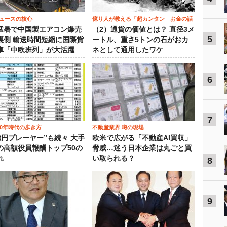
ュースの核心
億り人が教える「超カンタン」お金の話
猛暑で中国製エアコン爆売
（2）通貨の価値とは？ 直径3メ
5
裏側 輸送時間短縮に国際貨
ートル、重さ5トンの石がおカ
車「中欧班列」が大活躍
ネとして通用したワケ
6
7
00年時代の歩き方
不動産業界 噂の現場
0億円プレーヤー”も続々 大手
欧米で広がる「不動産AI買収」
の高額役員報酬トップ50の
脅威…迷う日本企業は丸ごと買
れ
い取られる？
8
9