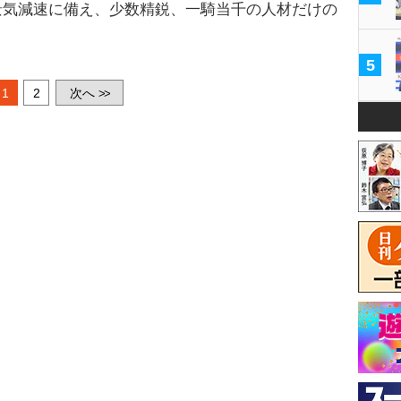
景気減速に備え、少数精鋭、一騎当千の人材だけの
5
1
2
次へ
>>