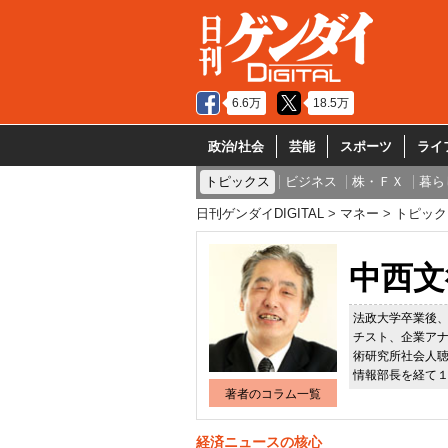
6.6万
18.5万
政治/社会
芸能
スポーツ
ライ
トピックス
ビジネス
株・ＦＸ
暮ら
日刊ゲンダイDIGITAL
マネー
トピック
中西文
法政大学卒業後
チスト、企業ア
術研究所社会人聴
情報部長を経て
著者のコラム一覧
経済ニュースの核心