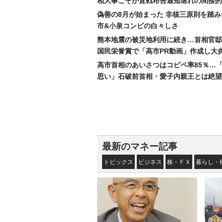
相人事こそが宣戦布告通知遅れの間接的
偽善の8月が始まった 非核三原則を踏
市&小泉コンビの白々しさ
熊本地震の被災地利用に続き…首相官邸
国民栄誉賞で「高市PR動画」作成し大
高市首相のあいさつはコピペ率85％…
思い」石破前首相・愛子内親王とは絶望
最新のマネー記事
トピックス
ビジネス
株・ＦＸ
暮らし・