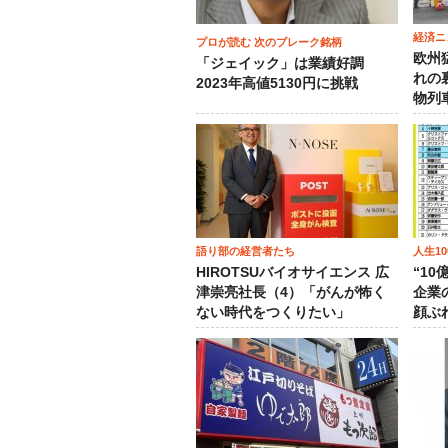
経済ニ
プロが読む 次のブレーク銘柄
欧州
「ジェイック」は業績好調
れの
2023年高値5130円に挑戦
物列
語り部の経営者たち
人生1
HIROTSUバイオサイエンス 広
“1
津崇亮社長（4）「がんが怖く
企業
ない時代をつくりたい」
顔ぶ