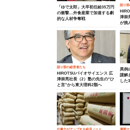
語り部
「ゆで太郎」大卒初任給35万円
HIR
の衝撃…外食産業で加速する劇
津崇
的な人材争奪戦
が挑
語り部の経営者たち
異例
HIROTSUバイオサイエンス 広
謎解
津崇亮社長（2）塾の先生の“ひ
した
と言”から東大理科2類へ
仕事力がアップする経済ノート
週間マ