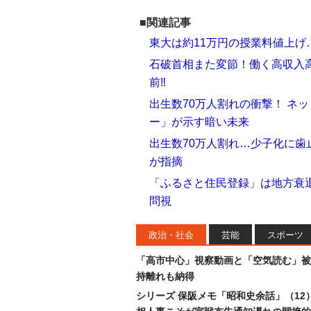
■関連記事
東大は約11万円の授業料値上げ
石破首相また変節！働く高収入
前‼
出生数70万人割れの衝撃！ ネ
ー」が示す暗い未来
出生数70万人割れ…少子化に歯
が指摘
「ふるさと住民登録」は地方衰
問視
政治・社会
芸能
スポーツ
「高市中心」視察動画と「空気読む」被
持離れも納得
シリーズ 保阪メモ「昭和史余話」（12