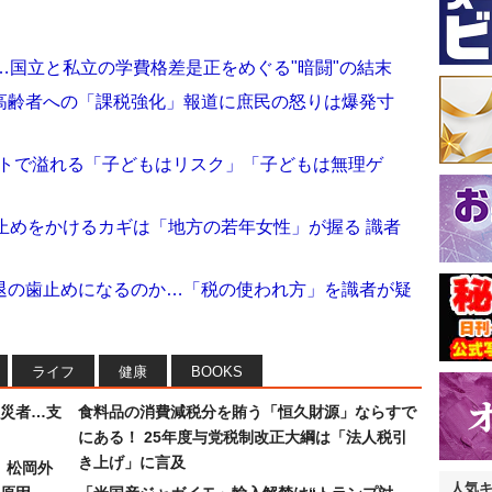
…国立と私立の学費格差是正をめぐる"暗闘"の結末
高齢者への「課税強化」報道に庶民の怒りは爆発寸
ットで溢れる「子どもはリスク」「子どもは無理ゲ
止めをかけるカギは「地方の若年女性」が握る 識者
退の歯止めになるのか…「税の使われ方」を識者が疑
ライフ
健康
BOOKS
災者…支
食料品の消費減税分を賄う「恒久財源」ならすで
にある！ 25年度与党税制改正大綱は「法人税引
き上げ」に言及
）松岡外
人気