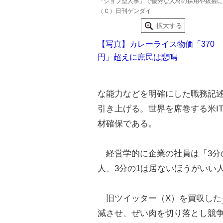
「ジョブ型人事」で優秀な人材の採用や抜擢に
（Ｃ）日刊ゲンダイ
拡大する
【写真】カレーライス物価「370
円」超えに庶民は悲鳴
な能力などを明確にした職務記述
引き上げる。世界を席巻する米I
材確保である。
経営学的に企業の社員は「3分の
人、3分の1は居ないほうがいい
旧ツイッター（X）を買収した
減させ、ぜい肉を切り落とし競