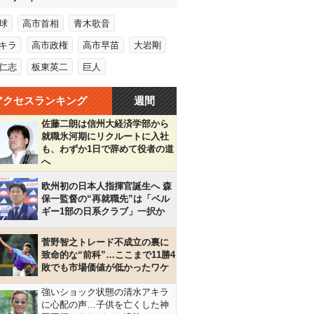
球
高市首相
青木歌音
キラ
高市政権
高市早苗
大岩剛
仁志
板東英二
巨人
アクセスランキング
週間
佐藤二朗は信州大経済学部から
就職氷河期にリクルートに入社
も、わずか1日で辞めて役者の道
へ
欧州初の日本人指揮官誕生へ 森
保一監督の“再就職先”は「ベル
ギー1部の日系クラブ」一択か
菅野智之トレード不成立の裏に
致命的な“前科”…ここまで11勝4
敗でも市場価値が低かったワケ
強いショック状態の清水アキラ
に心配の声…子供を亡くした神