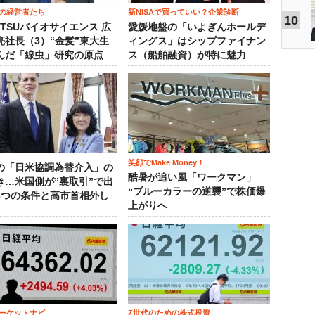
の経営者たち
新NISAで買っていい？企業診断
10
OTSUバイオサイエンス 広
愛媛地盤の「いよぎんホールデ
亮社長（3）“金髪”東大生
ィングス」はシップファイナン
んだ「線虫」研究の原点
ス（船舶融資）が特に魅力
笑顔でMake Money！
の「日米協調為替介入」の
酷暑が追い風「ワークマン」
き…米国側が”裏取引”で出
“ブルーカラーの逆襲”で株価爆
3つの条件と高市首相外し
上がりへ
ーケットナビ
Z世代のための株式投資