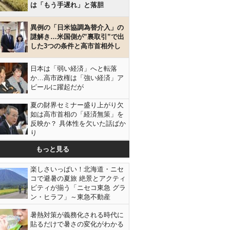
は「もう手遅れ」と落胆
異例の「日米協調為替介入」の
謎解き…米国側が”裏取引”で出
した3つの条件と高市首相外し
日本は「弱い経済」へと転落
か…高市政権は「強い経済」ア
ピールに躍起だが
夏の財界セミナー盛り上がり欠
如は高市首相の「経済無策」を
反映か？ 具体性を欠いた話ばか
り
もっと見る
楽しさいっぱい！北海道・ニセ
コで避暑の夏旅 絶景とアクティ
ビティが揃う「ニセコ東急 グラ
ン・ヒラフ」～東急不動産
暑熱対策が義務化される時代に
貼るだけで暑さの変化がわかる