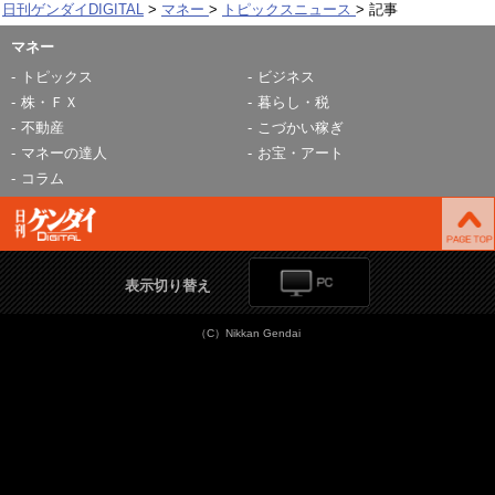
日刊ゲンダイDIGITAL
マネー
トピックスニュース
記事
マネー
トピックス
ビジネス
株・ＦＸ
暮らし・税
不動産
こづかい稼ぎ
マネーの達人
お宝・アート
コラム
表示切り替え
（C）Nikkan Gendai