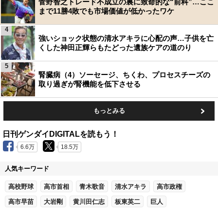
菅野智之トレード不成立の裏に致命的な“前科”…ここ
まで11勝4敗でも市場価値が低かったワケ
4
強いショック状態の清水アキラに心配の声…子供を亡
くした神田正輝らもたどった遺族ケアの道のり
5
腎臓病（4）ソーセージ、ちくわ、プロセスチーズの
取り過ぎが腎機能を低下させる
もっとみる
日刊ゲンダイDIGITALを読もう！
6.6万
18.5万
人気キーワード
高校野球
高市首相
青木歌音
清水アキラ
高市政権
高市早苗
大岩剛
黄川田仁志
板東英二
巨人