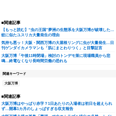
■関連記事
【もっと読む】“虫の王国”夢洲の生態系を大阪万博が破壊した…
蚊に似たユスリカ大量発生の理由
気持ち悪ッ！大阪・関西万博の大屋根リングに虫が大量発生…日
刊ゲンダイカメラマンも「肌にまとわりつく」と目撃証言
大阪万博「午後11時閉場」検討のトンデモ策に現場職員から悲
鳴…終電なくなり長時間労働の恐れも
関連キーワード
大阪万博
■関連記事
大阪万博はやっぱり赤字？1日あたりの入場者は初日を超えられ
ず…開幕1カ月のしょっぱすぎる収支報告