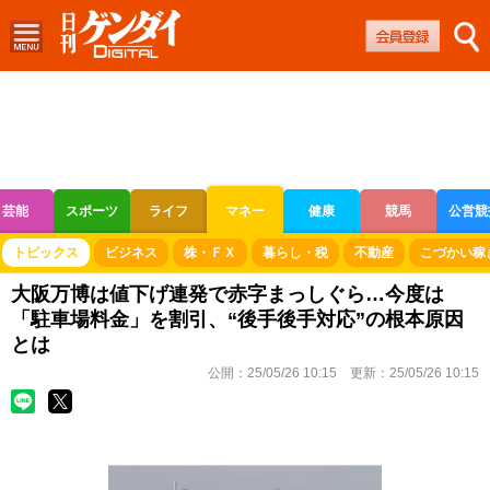
芸能
スポーツ
ライフ
マネー
健康
競馬
公営競
ボートレース
競輪
オートレース
トピックス
ビジネス
株・ＦＸ
暮らし・税
不動産
こづかい稼
大阪万博は値下げ連発で赤字まっしぐら…今度は
「駐車場料金」を割引、“後手後手対応”の根本原因
とは
公開：
25/05/26 10:15
更新：
25/05/26 10:15