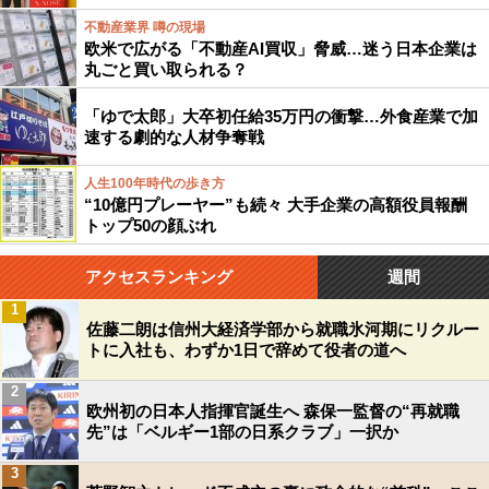
不動産業界 噂の現場
欧米で広がる「不動産AI買収」脅威…迷う日本企業は
丸ごと買い取られる？
「ゆで太郎」大卒初任給35万円の衝撃…外食産業で加
速する劇的な人材争奪戦
人生100年時代の歩き方
“10億円プレーヤー”も続々 大手企業の高額役員報酬
トップ50の顔ぶれ
アクセスランキング
週間
1
佐藤二朗は信州大経済学部から就職氷河期にリクルー
トに入社も、わずか1日で辞めて役者の道へ
2
欧州初の日本人指揮官誕生へ 森保一監督の“再就職
先”は「ベルギー1部の日系クラブ」一択か
3