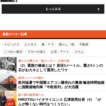
もっとみる
最新のマネー記事
トピックス
ビジネス
株・ＦＸ
暮らし・税
不動産
こづかい稼ぎ
マネーの達人
お宝・アート
コラム
億り人が教える「超カンタン」お金の話
（2）通貨の価値とは？ 直径3メートル、重さ5トンの
石がおカネとして通用したワケ
経済ニュースの核心
欧州猛暑で中国製エアコン爆売れの裏側 輸送時間短縮
に国際貨物列車「中欧班列」が大活躍
語り部の経営者たち
HIROTSUバイオサイエンス 広津崇亮社長（4）「が
んが怖くない時代をつくりたい」