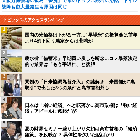
大阪万博会場の孤島「夢洲」で水のトラブル続出の必然…トイレ
故障も虫大量発生も原因は同じ
トピックスのアクセスランキング
1
国内の米価格は下がる一方…“早場米”の概算金は前年
より4割下回り農家からは悲鳴が
2
農水省「備蓄米」早期買い戻しを断念…コメ暴落決定
的で業界は「もう手遅れ」と落胆
3
異例の「日米協調為替介入」の謎解き…米国側が”裏
取引”で出した3つの条件と高市首相外し
4
日本は「弱い経済」へと転落か…高市政権は「強い経
済」アピールに躍起だが
5
夏の財界セミナー盛り上がり欠如は高市首相の「経済
無策」を反映か？ 具体性を欠いた話ばかり