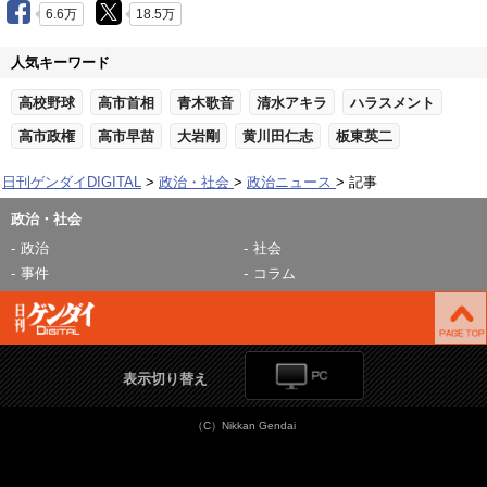
6.6万
18.5万
人気キーワード
高校野球
高市首相
青木歌音
清水アキラ
ハラスメント
高市政権
高市早苗
大岩剛
黄川田仁志
板東英二
日刊ゲンダイDIGITAL
政治・社会
政治ニュース
記事
政治・社会
政治
社会
事件
コラム
表示切り替え
（C）Nikkan Gendai