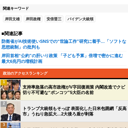
関連キーワード
岸田文雄
岸田政権
安倍晋三
バイデン大統領
■関連記事
防衛省がAI技術使いSNSでの“世論工作”研究に着手…「ソフトな
思想統制」の批判も
岸田首相“公約”の肝いり政策 「子ども予算」倍増で密かに進む
最大6兆円の増税計画
政治のアクセスランキング
1
支持率急落の高市政権がV字回復画策 内閣改造でクビ
切り不可避な“ポンコツ”5大臣の名前
2
トランプ大統領もそっぽ 表面化した日米包囲網「反高
市」うねり急拡大…2大後ろ盾が剥落
3