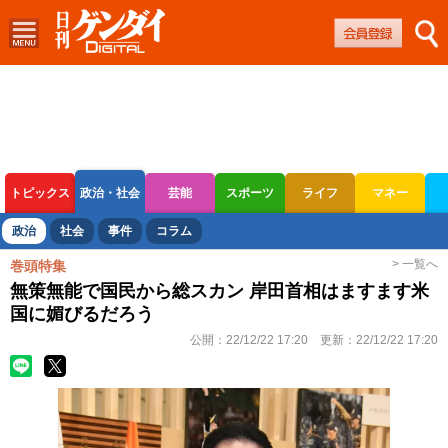
トピックス
政治・社会
芸能
スポーツ
ライフ
マネー
ボートレース
競輪
オートレース
政治
社会
事件
コラム
> 一覧へ
巻頭特集
無策無能で国民から総スカン 岸田首相はますます米
国に媚びるだろう
公開：
22/12/22 17:20
更新：
22/12/22 17:20