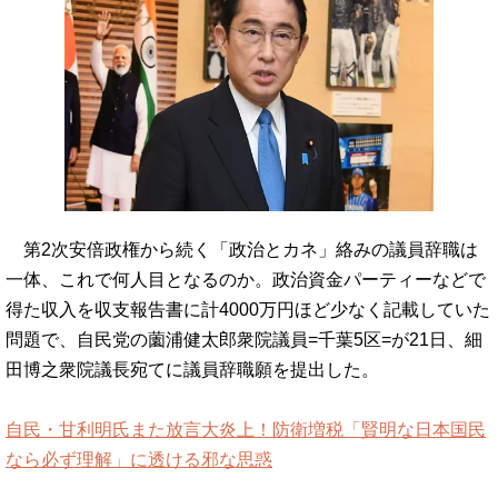
第2次安倍政権から続く「政治とカネ」絡みの議員辞職は
一体、これで何人目となるのか。政治資金パーティーなどで
得た収入を収支報告書に計4000万円ほど少なく記載していた
問題で、自民党の薗浦健太郎衆院議員=千葉5区=が21日、細
田博之衆院議長宛てに議員辞職願を提出した。
自民・甘利明氏また放言大炎上！防衛増税「賢明な日本国民
なら必ず理解」に透ける邪な思惑