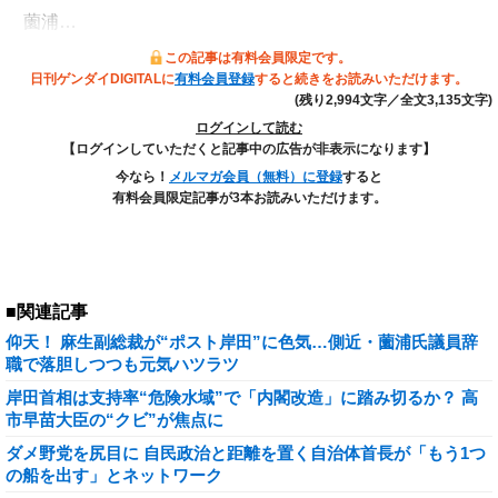
薗浦…
この記事は有料会員限定です。
日刊ゲンダイDIGITALに
有料会員登録
すると続きをお読みいただけます。
(残り2,994文字／全文3,135文字)
ログインして読む
【ログインしていただくと記事中の広告が非表示になります】
今なら！
メルマガ会員（無料）に登録
すると
有料会員限定記事が3本お読みいただけます。
■関連記事
仰天！ 麻生副総裁が“ポスト岸田”に色気…側近・薗浦氏議員辞
職で落胆しつつも元気ハツラツ
岸田首相は支持率“危険水域”で「内閣改造」に踏み切るか？ 高
市早苗大臣の“クビ”が焦点に
ダメ野党を尻目に 自民政治と距離を置く自治体首長が「もう1つ
の船を出す」とネットワーク