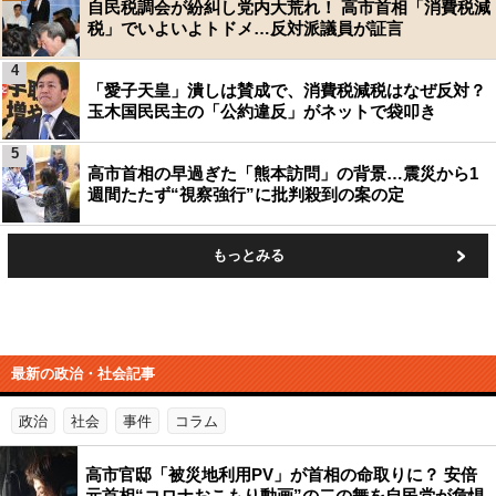
自民税調会が紛糾し党内大荒れ！ 高市首相「消費税減
税」でいよいよトドメ…反対派議員が証言
4
「愛子天皇」潰しは賛成で、消費税減税はなぜ反対？
玉木国民民主の「公約違反」がネットで袋叩き
5
高市首相の早過ぎた「熊本訪問」の背景…震災から1
週間たたず“視察強行”に批判殺到の案の定
もっとみる
最新の政治・社会記事
政治
社会
事件
コラム
高市官邸「被災地利用PV」が首相の命取りに？ 安倍
元首相“コロナおこもり動画”の二の舞を自民党が危惧