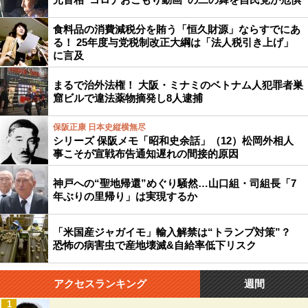
食料品の消費減税分を賄う「恒久財源」ならすでにあ
る！ 25年度与党税制改正大綱は「法人税引き上げ」
に言及
まるで治外法権！ 大阪・ミナミのベトナム人犯罪者巣
窟ビルで違法薬物摘発し8人逮捕
保阪正康 日本史縦横無尽
シリーズ 保阪メモ「昭和史余話」（12）松岡外相人
事こそが宣戦布告通知遅れの間接的原因
神戸への“聖地帰還”めぐり騒然…山口組・司組長「7
年ぶりの里帰り」は実現するか
「米国産ジャガイモ」輸入解禁は“トランプ対策”？
恐怖の病害虫で産地壊滅&自給率低下リスク
アクセスランキング
週間
1