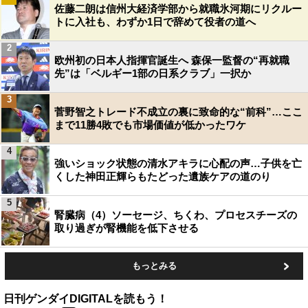
佐藤二朗は信州大経済学部から就職氷河期にリクルー
トに入社も、わずか1日で辞めて役者の道へ
2
欧州初の日本人指揮官誕生へ 森保一監督の“再就職
先”は「ベルギー1部の日系クラブ」一択か
3
菅野智之トレード不成立の裏に致命的な“前科”…ここ
まで11勝4敗でも市場価値が低かったワケ
4
強いショック状態の清水アキラに心配の声…子供を亡
くした神田正輝らもたどった遺族ケアの道のり
5
腎臓病（4）ソーセージ、ちくわ、プロセスチーズの
取り過ぎが腎機能を低下させる
もっとみる
日刊ゲンダイDIGITALを読もう！