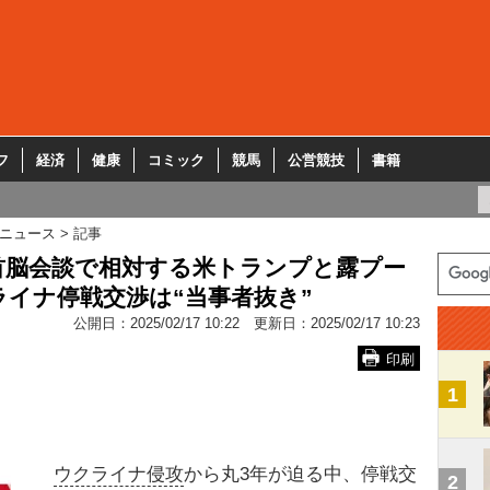
フ
経済
健康
コミック
競馬
公営競技
書籍
ニュース
記事
首脳会談で相対する米トランプと露プー
イナ停戦交渉は“当事者抜き”
公開日：
2025/02/17 10:22
更新日：
2025/02/17 10:23
印刷
1
ウクライナ侵攻
から丸3年が迫る中、停戦交
2