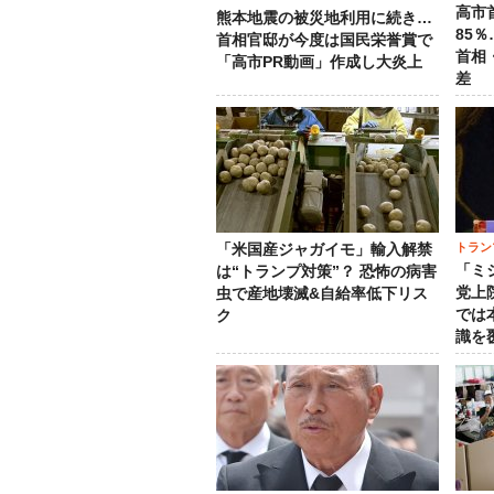
高市
熊本地震の被災地利用に続き…
85
首相官邸が今度は国民栄誉賞で
首相
「高市PR動画」作成し大炎上
差
トラン
「米国産ジャガイモ」輸入解禁
「ミ
は“トランプ対策”？ 恐怖の病害
党上
虫で産地壊滅&自給率低下リス
では
ク
識を