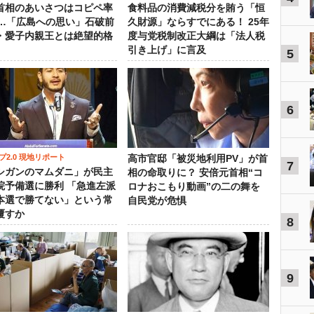
首相のあいさつはコピペ率
食料品の消費減税分を賄う「恒
％…「広島への思い」石破前
久財源」ならすでにある！ 25年
・愛子内親王とは絶望的格
度与党税制改正大綱は「法人税
引き上げ」に言及
5
6
プ2.0 現地リポート
高市官邸「被災地利用PV」が首
7
シガンのマムダニ」が民主
相の命取りに？ 安倍元首相“コ
院予備選に勝利 「急進左派
ロナおこもり動画”の二の舞を
本選で勝てない」という常
自民党が危惧
覆すか
8
9