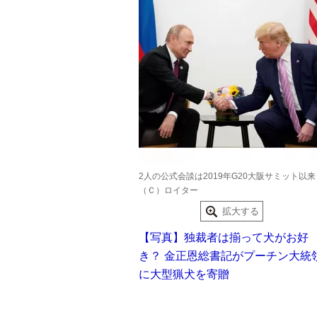
2人の公式会談は2019年G20大阪サミット以来
（Ｃ）ロイター
拡大する
【写真】独裁者は揃って犬がお好
き？ 金正恩総書記がプーチン大統
に大型猟犬を寄贈