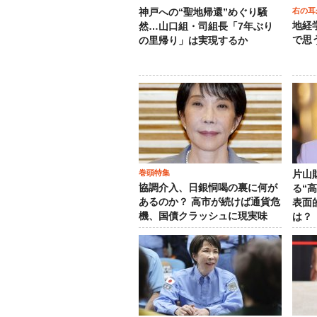
右の耳
神戸への“聖地帰還”めぐり騒
地経
然…山口組・司組長「7年ぶり
で思
の里帰り」は実現するか
巻頭特集
片山
協調介入、日銀恫喝の裏に何が
る“
あるのか？ 高市が続けば通貨危
表面
機、国債クラッシュに現実味
は？