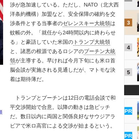
渉が急加速している。ただし、NATO（北大西
洋条約機構）加盟など、安全保障の確約を交
3
渉条件とする当事者の
ゼレンスキー大統領
は
蚊帳の外。「就任から24時間以内に終わらせ
る」と豪語していた米国の
トランプ大統領
4
と、諸悪の根源であるロシアの
プーチン大統
領
が主導する。早ければ今月下旬にも米ロ首
脳会談が実施される見通しだが、マトモな決
5
着は期待薄だ。
トランプとプーチンは12日の電話会談で和
平交渉開始で合意。以降の動きは急ピッチ
PR
領
だ。数日以内に両国と関係良好なサウジアラ
ビアで米ロ高官による交渉が始まるという。
PR