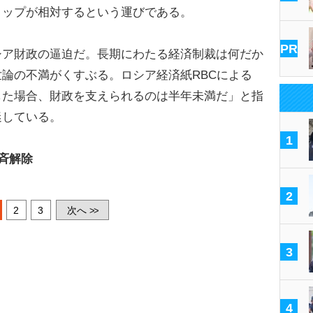
ップが相対するという運びである。
PR
ア財政の逼迫だ。長期にわたる経済制裁は何だか
論の不満がくすぶる。ロシア経済紙RBCによる
した場合、財政を支えられるのは半年未満だ」と指
迷している。
1
斉解除
2
2
3
次へ
>>
3
4