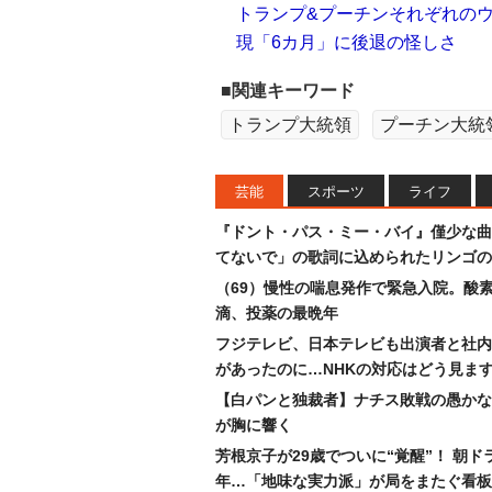
トランプ&プーチンそれぞれのウ
現「6カ月」に後退の怪しさ
■関連キーワード
トランプ大統領
プーチン大統
芸能
スポーツ
ライフ
『ドント・パス・ミー・バイ』僅少な曲
てないで」の歌詞に込められたリンゴの
（69）慢性の喘息発作で緊急入院。酸
滴、投薬の最晩年
フジテレビ、日本テレビも出演者と社内
があったのに…NHKの対応はどう見ま
【白パンと独裁者】ナチス敗戦の愚かな
が胸に響く
芳根京子が29歳でついに“覚醒”！ 朝ド
年…「地味な実力派」が局をまたぐ看板