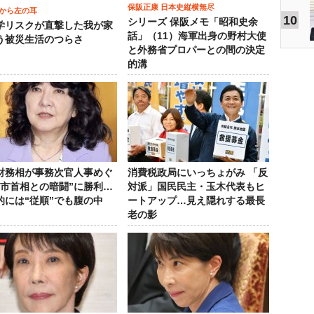
保阪正康 日本史縦横無尽
から左の耳
10
シリーズ 保阪メモ「昭和史余
学リスクが直撃した我が家
話」（11）海軍出身の野村大使
う被災生活のつらさ
と外務省プロパーとの間の決定
的溝
財務相が事務次官人事めぐ
消費税政局にいっちょがみ 「反
高市首相との暗闘”に勝利…
対派」国民民主・玉木代表もヒ
的には“従順”でも腹の中
ートアップ…見え隠れする最長
老の影