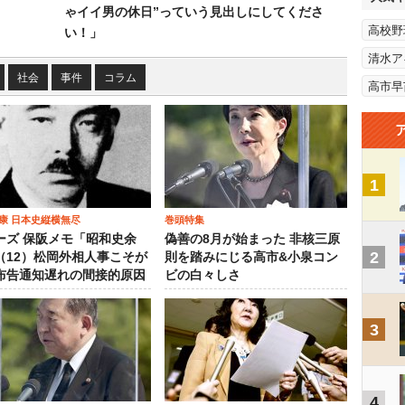
ゃイイ男の休日”っていう見出しにしてくださ
高校野
い！」
清水ア
社会
事件
コラム
高市早
1
康 日本史縦横無尽
巻頭特集
ーズ 保阪メモ「昭和史余
偽善の8月が始まった 非核三原
2
（12）松岡外相人事こそが
則を踏みにじる高市&小泉コン
布告通知遅れの間接的原因
ビの白々しさ
3
4