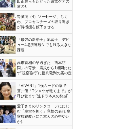
田正輝らもたどった遺族ケアの
道のり
腎臓病（4）ソーセージ、ちく
わ、プロセスチーズの取り過ぎ
が腎機能を低下させる
「最強の新弟子」旭富士、デビ
ュー4場所連続Ｖでも残る大きな
課題
高市首相の早過ぎた「熊本訪
問」の背景…震災から1週間たた
ず“視察強行”に批判殺到の案の定
「VIVANT」1強ムードの陰で…
蒼井優「Tシャツが乾くまで」が
呼び覚ます"連ドラ本来の快感"
愛子さまのリンクコーデににじ
む「皇室を担う」覚悟の表れ 皇
室典範改正にご本人の心中やい
かに