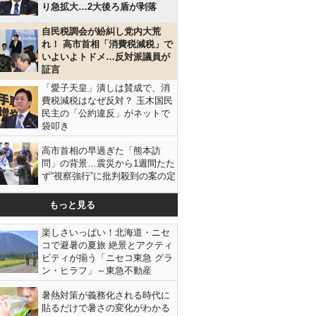
り急拡大…2大後ろ盾が剥落
自民税調会が紛糾し党内大荒
れ！ 高市首相「消費税減税」で
いよいよトドメ…反対派議員が
証言
「愛子天皇」潰しは賛成で、消
費税減税はなぜ反対？ 玉木国民
民主の「公約違反」がネットで
袋叩き
高市首相の早過ぎた「熊本訪
問」の背景…震災から1週間たた
ず“視察強行”に批判殺到の案の定
もっと見る
楽しさいっぱい！北海道・ニセ
コで避暑の夏旅 絶景とアクティ
ビティが揃う「ニセコ東急 グラ
ン・ヒラフ」～東急不動産
暑熱対策が義務化される時代に
貼るだけで暑さの変化がわかる