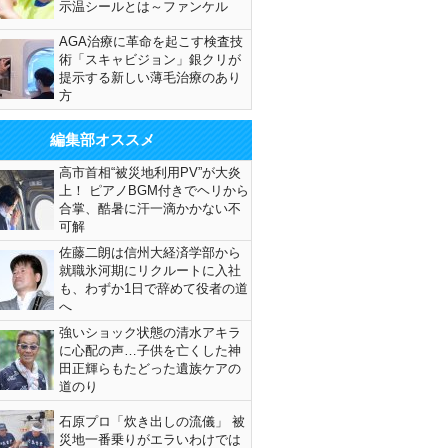
示温シールとは～ファンケル
AGA治療に革命を起こす検査技
術「スキャビジョン」銀クリが
提示する新しい薄毛治療のあり
方
編集部オススメ
高市首相“被災地利用PV”が大炎
上！ ピアノBGM付きでヘリから
合掌、酷暑に汗一滴かかない不
可解
佐藤二朗は信州大経済学部から
就職氷河期にリクルートに入社
も、わずか1日で辞めて役者の道
へ
強いショック状態の清水アキラ
に心配の声…子供を亡くした神
田正輝らもたどった遺族ケアの
道のり
石原プロ「炊き出しの流儀」 被
災地一番乗りがエラいわけでは