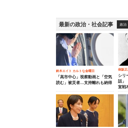
最新の政治・社会記事
政治
保阪正
鈴木エイト カルトな金曜日
シリ
「高市中心」視察動画と「空気
話」
読む」被災者…支持離れも納得
宣戦