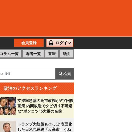
会員登録
ログイン
コラム一覧
著者一覧
書籍
紙面
政治のアクセスランキング
支持率急落の高市政権がV字回復
画策 内閣改造でクビ切り不可避
な“ポンコツ”5大臣の名前
トランプ大統領もそっぽ 表面化
した日米包囲網「反高市」うね