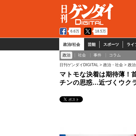
6.6万
18.5万
政治/社会
芸能
スポーツ
ライ
政治
社会
事件
コラム
日刊ゲンダイDIGITAL
政治・社会
政治
マトモな決着は期待薄！
チンの思惑…近づくウクラ