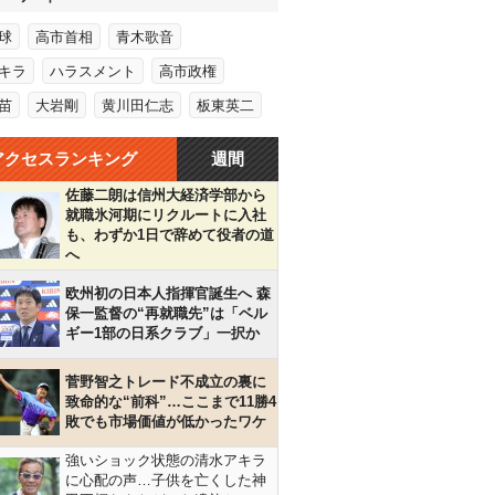
球
高市首相
青木歌音
キラ
ハラスメント
高市政権
苗
大岩剛
黄川田仁志
板東英二
アクセスランキング
週間
佐藤二朗は信州大経済学部から
就職氷河期にリクルートに入社
も、わずか1日で辞めて役者の道
へ
欧州初の日本人指揮官誕生へ 森
保一監督の“再就職先”は「ベル
ギー1部の日系クラブ」一択か
菅野智之トレード不成立の裏に
致命的な“前科”…ここまで11勝4
敗でも市場価値が低かったワケ
強いショック状態の清水アキラ
に心配の声…子供を亡くした神