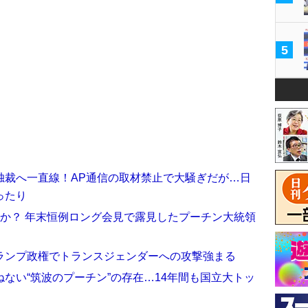
5
独裁へ一直線！AP通信の取材禁止で大騒ぎだが…日
ったり
か？ 年末恒例ロング会見で露見したプーチン大統領
ランプ政権でトランスジェンダーへの攻撃強まる
ない“筑波のプーチン”の存在…14年間も国立大トッ