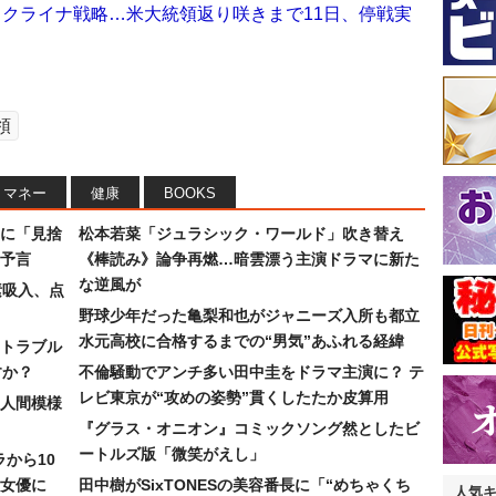
クライナ戦略…米大統領返り咲きまで11日、停戦実
領
マネー
健康
BOOKS
に「見捨
松本若菜「ジュラシック・ワールド」吹き替え
予言
《棒読み》論争再燃…暗雲漂う主演ドラマに新た
な逆風が
素吸入、点
野球少年だった亀梨和也がジャニーズ入所も都立
水元高校に合格するまでの“男気”あふれる経緯
トラブル
すか？
不倫騒動でアンチ多い田中圭をドラマ主演に？ テ
レビ東京が“攻めの姿勢”貫くしたたか皮算用
人間模様
『グラス・オニオン』コミックソング然としたビ
ートルズ版「微笑がえし」
ラから10
女優に
田中樹がSixTONESの美容番長に「“めちゃくち
人気