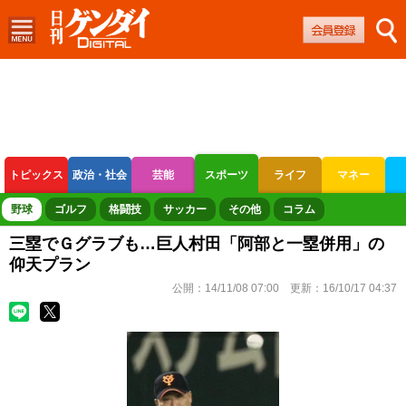
トピックス
政治・社会
芸能
スポーツ
ライフ
マネー
ボートレース
競輪
オートレース
野球
ゴルフ
格闘技
サッカー
その他
コラム
三塁でＧグラブも…巨人村田「阿部と一塁併用」の
仰天プラン
公開：
14/11/08 07:00
更新：
16/10/17 04:37