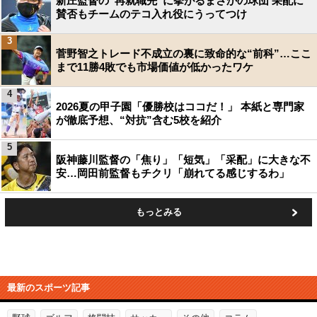
新庄監督の“再就職先”に挙がるまさかの球団 采配に
賛否もチームのテコ入れ役にうってつけ
3
菅野智之トレード不成立の裏に致命的な“前科”…ここ
まで11勝4敗でも市場価値が低かったワケ
4
2026夏の甲子園「優勝校はココだ！」 本紙と専門家
が徹底予想、“対抗”含む5校を紹介
5
阪神藤川監督の「焦り」「短気」「采配」に大きな不
安…岡田前監督もチクリ「崩れてる感じするわ」
もっとみる
最新のスポーツ記事