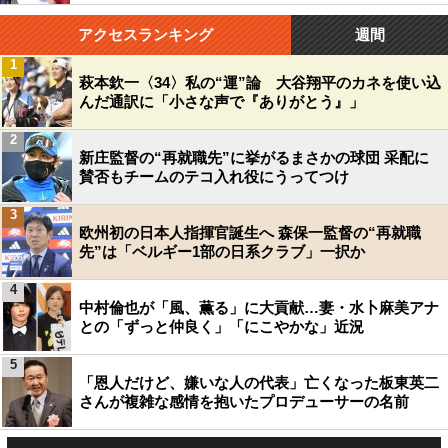
アクセスランキング
週間
1
萩本欽一〈34〉私の“運”論 大谷翔平のカネを使い込
んだ通訳に「小さな声で『ありがとう』」
2
新庄監督の“再就職先”に挙がるまさかの球団 采配に
賛否もチームのテコ入れ役にうってつけ
3
欧州初の日本人指揮官誕生へ 森保一監督の“再就職
先”は「ベルギー1部の日系クラブ」一択か
4
中村倫也が「風、薫る」に大貢献…妻・水卜麻美アナ
との「ずっと仲良く」「にこやかな」近況
5
「恩人だけど、嫌いな人の代表」亡くなった板東英二
さんが複雑な感情を抱いたプロデューサーの名前