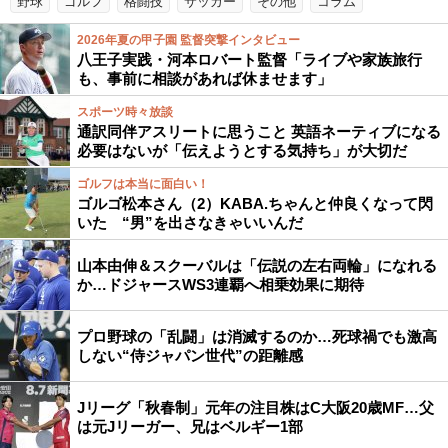
野球
ゴルフ
格闘技
サッカー
その他
コラム
2026年夏の甲子園 監督突撃インタビュー
八王子実践・河本ロバート監督「ライブや家族旅行
も、事前に相談があれば休ませます」
スポーツ時々放談
通訳同伴アスリートに思うこと 英語ネーティブになる
必要はないが「伝えようとする気持ち」が大切だ
ゴルフは本当に面白い！
ゴルゴ松本さん（2）KABA.ちゃんと仲良くなって閃
いた “男”を出さなきゃいいんだ
山本由伸＆スクーバルは「伝説の左右両輪」になれる
か…ドジャースWS3連覇へ相乗効果に期待
プロ野球の「乱闘」は消滅するのか…死球禍でも激高
しない“侍ジャパン世代”の距離感
Jリーグ「秋春制」元年の注目株はC大阪20歳MF…父
は元Jリーガー、兄はベルギー1部