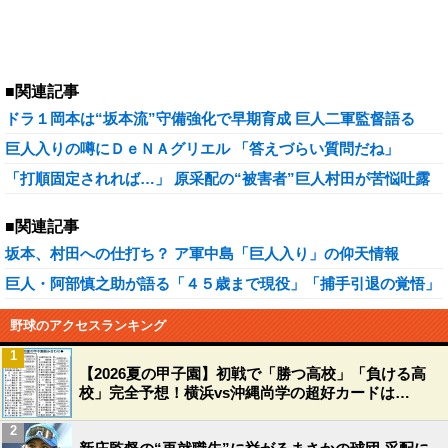
■関連記事
ドラ１岡本は“坂本流”守備強化で早期育成 巨人二軍監督語る
巨人入りの噂にＤｅＮＡグリエル 「答えづらい質問だね」
「打順固定されれば…」 原采配の“被害者”巨人村田が苦悩吐露
■関連記事
坂本、村田への仕打ち？ ア軍中島「巨人入り」の仰天情報
巨人・阿部慎之助が語る「４５歳まで現役」「捕手引退の覚悟」
野球のアクセスランキング
1
【2026夏の甲子園】初戦で「勝つ高校」「負ける高
校」完全予想！横浜vs沖縄尚学の超好カードは…
2