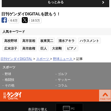
もっとみる
日刊ゲンダイDIGITALを読もう！
6.6万
18.5万
人気キーワード
高校野球
高市首相
板東英二
清水アキラ
ハラスメント
広末涼子
高市政権
巨人
大岩剛
ピアノ
日刊ゲンダイDIGITAL
スポーツ
野球ニュース
記事
スポーツ
野球
ゴルフ
格闘技
サッカー
その他
コラム
表示切り替え