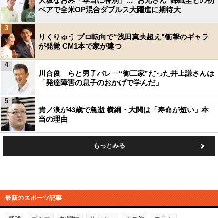
大坂なおみ「本当に特別」…“お兄さん”錦織圭との初
ペアで全米OP混合ダブルス大躍進に期待大
3
りくりゅう プロ転向で“浅田真央超え”衝撃のギャラ
が発覚 CM1本で家が建つ
4
川合俊一らと男子バレー“御三家”だった井上謙さんは
「発達障害の息子のおかげで学んだ」
5
貴ノ浪が43歳で急逝 横綱・大関は「寿命が短い」本
当の理由
もっとみる
最新のスポーツ記事