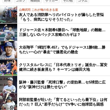
野球
ゴルフ
格闘技
サッカー
その他
コラム
山﨑武司 これが俺の生きる道
友人である消防隊ヘリのパイロットが漏らした苦悩
「もう、病気になりそうだった」
ドジャース佐々木朗希6勝目へ「球数地獄」の難敵…
三振しないDバックス攻略のカギは？
大谷翔平「9戦打率.457」でもドジャース1勝8敗…勝
ちたい一心の“暴走”で膝悪化の懸念
クリスタルパレスに「日本代表トリオ」誕生か…冨安
健洋に続き板倉滉も？ キーマンは鎌田大地
阪神・藤川監督「死球口撃」の逆効果…セ5球団に広
がる“阪神だけは勝たせない”
阿部前監督が吐いた「育てるといったら最下位」は何
だった？ 巨人“若手だらけ”でV争いに他球団も困惑