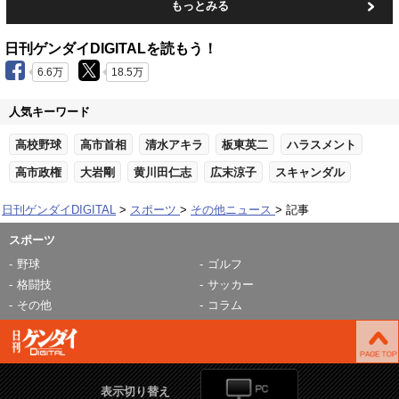
もっとみる
日刊ゲンダイDIGITALを読もう！
6.6万
18.5万
人気キーワード
高校野球
高市首相
清水アキラ
板東英二
ハラスメント
高市政権
大岩剛
黄川田仁志
広末涼子
スキャンダル
日刊ゲンダイDIGITAL
スポーツ
その他ニュース
記事
スポーツ
野球
ゴルフ
格闘技
サッカー
その他
コラム
表示切り替え