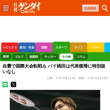
トピックス
政治・社会
芸能
スポーツ
ライフ
マネー
ボートレース
競輪
オートレース
野球
ゴルフ
格闘技
サッカー
その他
コラム
自費で国際大会転戦も バド桃田は代表復帰に特別扱
いなし
公開：
17/07/19 12:00
更新：
17/07/19 15:56