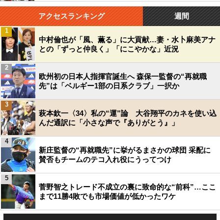
アクセスランキング
週間
1
中村倫也が「風、薫る」に大貢献…妻・水卜麻美アナ
との「ずっと仲良く」「にこやかな」近況
2
欧州初の日本人指揮官誕生へ 森保一監督の“再就職
先”は「ベルギー1部の日系クラブ」一択か
3
萩本欽一〈34〉私の“運”論 大谷翔平のカネを使い込
んだ通訳に「小さな声で『ありがとう』」
4
新庄監督の“再就職先”に挙がるまさかの球団 采配に
賛否もチームのテコ入れ役にうってつけ
5
菅野智之トレード不成立の裏に致命的な“前科”…ここ
まで11勝4敗でも市場価値が低かったワケ