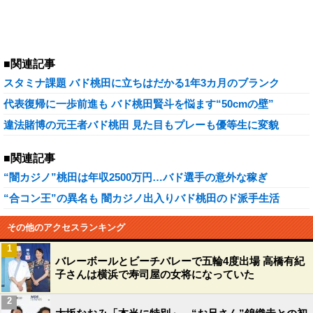
■関連記事
スタミナ課題 バド桃田に立ちはだかる1年3カ月のブランク
代表復帰に一歩前進も バド桃田賢斗を悩ます“50cmの壁”
違法賭博の元王者バド桃田 見た目もプレーも優等生に変貌
■関連記事
“闇カジノ”桃田は年収2500万円…バド選手の意外な稼ぎ
“合コン王”の異名も 闇カジノ出入りバド桃田のド派手生活
その他のアクセスランキング
1
バレーボールとビーチバレーで五輪4度出場 高橋有紀
子さんは横浜で寿司屋の女将になっていた
2