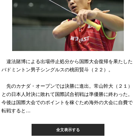
違法賭博による出場停止処分から国際大会復帰を果たした
バドミントン男子シングルスの桃田賢斗（２２）。
先のカナダ・オープンでは決勝に進出。常山幹大（２１）
との日本人対決に敗れて国際試合初戦は準優勝に終わった。
今後は国際大会でのポイントを稼ぐため海外の大会に自費で
転戦すると…
全文表示する