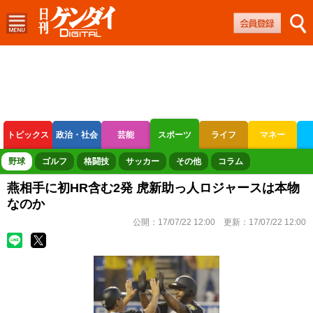
トピックス
政治・社会
芸能
スポーツ
ライフ
マネー
ボートレース
競輪
オートレース
野球
ゴルフ
格闘技
サッカー
その他
コラム
燕相手に初HR含む2発 虎新助っ人ロジャースは本物
なのか
公開：
17/07/22 12:00
更新：
17/07/22 12:00