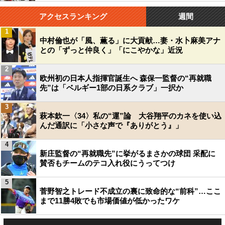
アクセスランキング
週間
1
中村倫也が「風、薫る」に大貢献…妻・水卜麻美アナ
との「ずっと仲良く」「にこやかな」近況
2
欧州初の日本人指揮官誕生へ 森保一監督の“再就職
先”は「ベルギー1部の日系クラブ」一択か
3
萩本欽一〈34〉私の“運”論 大谷翔平のカネを使い込
んだ通訳に「小さな声で『ありがとう』」
4
新庄監督の“再就職先”に挙がるまさかの球団 采配に
賛否もチームのテコ入れ役にうってつけ
5
菅野智之トレード不成立の裏に致命的な“前科”…ここ
まで11勝4敗でも市場価値が低かったワケ