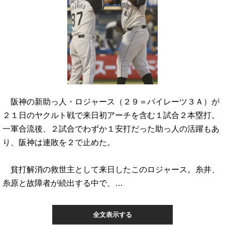
阪神の新助っ人・ロジャース（２９＝パイレーツ３Ａ）が
２１日のヤクルト戦で来日初アーチを含む１試合２本塁打。
一軍合流後、２試合でわずか１安打だった助っ人の活躍もあ
り、阪神は連敗を２で止めた。
貧打解消の救世主として来日したこのロジャース。糸井、
糸原と故障者が続出する中で、…
全文表示する