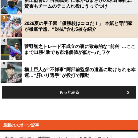
新庄監督の“再就職先”に挙がるまさかの球団 采配に
賛否もチームのテコ入れ役にうってつけ
3
2026夏の甲子園「優勝校はココだ！」 本紙と専門家
が徹底予想、“対抗”含む5校を紹介
4
菅野智之トレード不成立の裏に致命的な“前科”…ここ
まで11勝4敗でも市場価値が低かったワケ
5
橋上巨人が“不祥事”阿部前監督の遺産に助けられる幸
運…“肝いり選手”が投打で躍動
もっとみる
最新のスポーツ記事