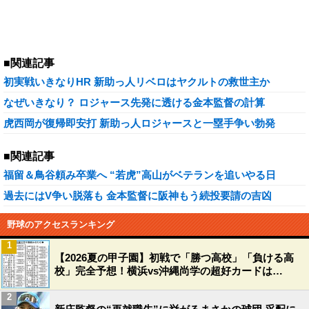
■関連記事
初実戦いきなりHR 新助っ人リベロはヤクルトの救世主か
なぜいきなり？ ロジャース先発に透ける金本監督の計算
虎西岡が復帰即安打 新助っ人ロジャースと一塁手争い勃発
■関連記事
福留＆鳥谷頼み卒業へ “若虎”高山がベテランを追いやる日
過去にはV争い脱落も 金本監督に阪神もう続投要請の吉凶
野球のアクセスランキング
1
【2026夏の甲子園】初戦で「勝つ高校」「負ける高
校」完全予想！横浜vs沖縄尚学の超好カードは…
2