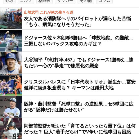
野球
ゴルフ
格闘技
サッカー
その他
コラム
山﨑武司 これが俺の生きる道
友人である消防隊ヘリのパイロットが漏らした苦悩
「もう、病気になりそうだった」
ドジャース佐々木朗希6勝目へ「球数地獄」の難敵…
三振しないDバックス攻略のカギは？
大谷翔平「9戦打率.457」でもドジャース1勝8敗…勝
ちたい一心の“暴走”で膝悪化の懸念
クリスタルパレスに「日本代表トリオ」誕生か…冨安
健洋に続き板倉滉も？ キーマンは鎌田大地
阪神・藤川監督「死球口撃」の逆効果…セ5球団に広
がる“阪神だけは勝たせない”
阿部前監督が吐いた「育てるといったら最下位」は何
だった？ 巨人“若手だらけ”でV争いに他球団も困惑