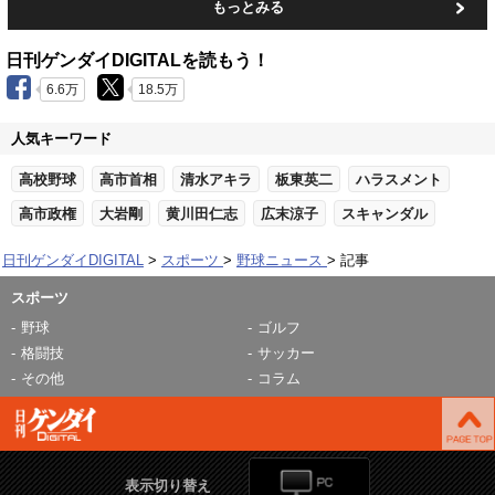
もっとみる
日刊ゲンダイDIGITALを読もう！
6.6万
18.5万
人気キーワード
高校野球
高市首相
清水アキラ
板東英二
ハラスメント
高市政権
大岩剛
黄川田仁志
広末涼子
スキャンダル
日刊ゲンダイDIGITAL
スポーツ
野球ニュース
記事
スポーツ
野球
ゴルフ
格闘技
サッカー
その他
コラム
表示切り替え