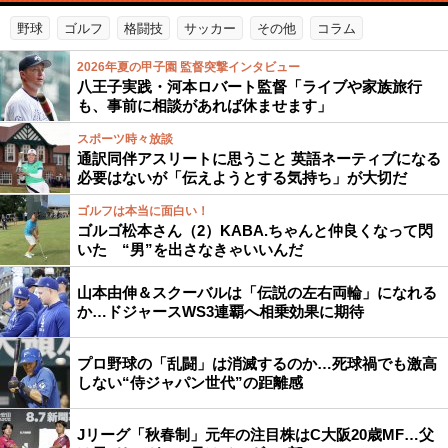
野球
ゴルフ
格闘技
サッカー
その他
コラム
2026年夏の甲子園 監督突撃インタビュー
八王子実践・河本ロバート監督「ライブや家族旅行
も、事前に相談があれば休ませます」
スポーツ時々放談
通訳同伴アスリートに思うこと 英語ネーティブになる
必要はないが「伝えようとする気持ち」が大切だ
ゴルフは本当に面白い！
ゴルゴ松本さん（2）KABA.ちゃんと仲良くなって閃
いた “男”を出さなきゃいいんだ
山本由伸＆スクーバルは「伝説の左右両輪」になれる
か…ドジャースWS3連覇へ相乗効果に期待
プロ野球の「乱闘」は消滅するのか…死球禍でも激高
しない“侍ジャパン世代”の距離感
Jリーグ「秋春制」元年の注目株はC大阪20歳MF…父