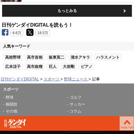
もっとみる
日刊ゲンダイDIGITALを読もう！
6.6万
18.5万
人気キーワード
高校野球
高市首相
板東英二
清水アキラ
ハラスメント
広末涼子
高市政権
巨人
大岩剛
ピアノ
日刊ゲンダイDIGITAL
スポーツ
野球ニュース
記事
スポーツ
野球
ゴルフ
格闘技
サッカー
その他
コラム