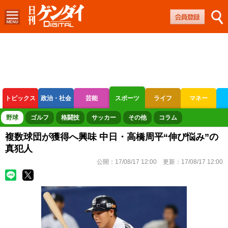
トピックス
政治・社会
芸能
スポーツ
ライフ
マネー
ボートレース
競輪
オートレース
野球
ゴルフ
格闘技
サッカー
その他
コラム
複数球団が獲得へ興味 中日・高橋周平“伸び悩み”の
真犯人
公開：
17/08/17 12:00
更新：
17/08/17 12:00