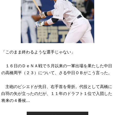
「このまま終わるような選手じゃない」
１６日のＤｅＮＡ戦で５月以来の一軍出場を果たした中日
の高橋周平（２３）について、さる中日ＯＢがこう言った。
主砲のビシエドが先日、右手首を骨折。代役として高橋に
白羽の矢が立ったのだが、１１年のドラフト１位で入団した
将来の４番候…