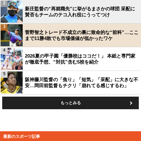
2
新庄監督の“再就職先”に挙がるまさかの球団 采配に
賛否もチームのテコ入れ役にうってつけ
3
菅野智之トレード不成立の裏に致命的な“前科”…ここ
まで11勝4敗でも市場価値が低かったワケ
4
2026夏の甲子園「優勝校はココだ！」 本紙と専門家
が徹底予想、“対抗”含む5校を紹介
5
阪神藤川監督の「焦り」「短気」「采配」に大きな不
安…岡田前監督もチクリ「崩れてる感じするわ」
もっとみる
最新のスポーツ記事