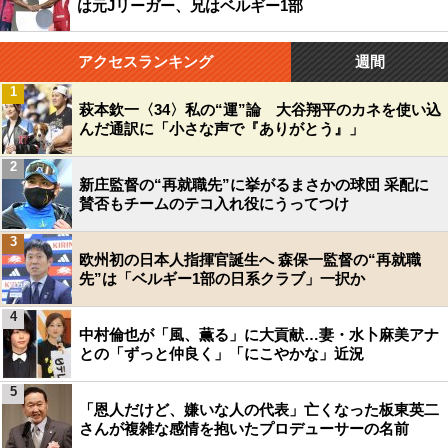
は元Jリーガー、兄はベルギー1部
アクセスランキング
週間
1
萩本欽一〈34〉私の“運”論 大谷翔平のカネを使い込
んだ通訳に「小さな声で『ありがとう』」
2
新庄監督の“再就職先”に挙がるまさかの球団 采配に
賛否もチームのテコ入れ役にうってつけ
3
欧州初の日本人指揮官誕生へ 森保一監督の“再就職
先”は「ベルギー1部の日系クラブ」一択か
4
中村倫也が「風、薫る」に大貢献…妻・水卜麻美アナ
との「ずっと仲良く」「にこやかな」近況
5
「恩人だけど、嫌いな人の代表」亡くなった板東英二
さんが複雑な感情を抱いたプロデューサーの名前