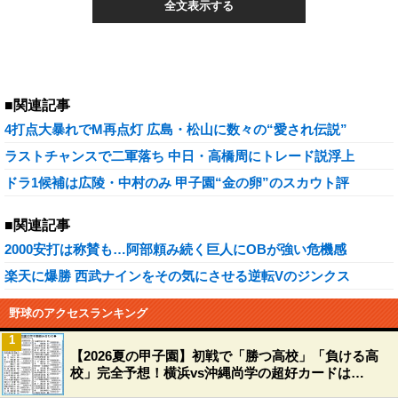
全文表示する
■関連記事
4打点大暴れでM再点灯 広島・松山に数々の“愛され伝説”
ラストチャンスで二軍落ち 中日・高橋周にトレード説浮上
ドラ1候補は広陵・中村のみ 甲子園“金の卵”のスカウト評
■関連記事
2000安打は称賛も…阿部頼み続く巨人にOBが強い危機感
楽天に爆勝 西武ナインをその気にさせる逆転Vのジンクス
野球のアクセスランキング
1
【2026夏の甲子園】初戦で「勝つ高校」「負ける高
校」完全予想！横浜vs沖縄尚学の超好カードは…