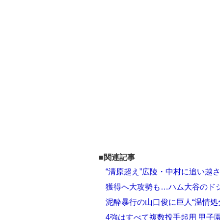
■関連記事
“清原超え”広陵・中村に追い越
獲得へ大攻勢も…ハム大谷のド
泥酔暴行の山口俊に巨人“温情処
4強はすべて複数投手起用 甲子園