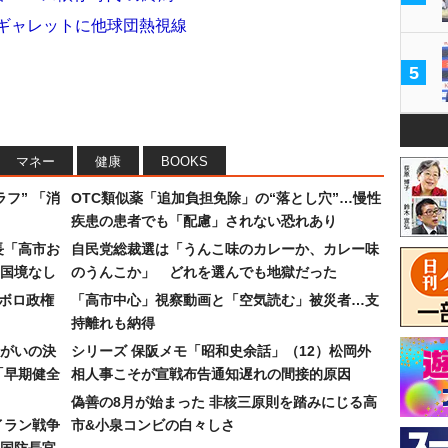
人ギャレットに他球団熱視線
5
マネー
健康
BOOKS
フ” 「消
OTC類似薬「追加負担免除」の“落とし穴”…慢性
疾患の患者でも「配慮」されない恐れあり
長「高市お
自民党総裁選は「うんこ味のカレーか、カレー味
国境なし
のうんこか」 どれを選んでも地獄だった
なボロ政権
「高市中心」視察動画と「空気読む」被災者…支
持離れも納得
まがいの決
シリーズ 保阪メモ「昭和史余話」（12）松岡外
「早期健全
相人事こそが宣戦布告通知遅れの間接的原因
偽善の8月が始まった 非核三原則を踏みにじる高
イラン戦争
市&小泉コンビの白々しさ