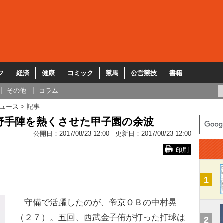
フ
経済
健康
コミック
競馬
公営競技
書籍
その他
コラム
ュース
記事
野手陣を熱くさせた甲子園の余波
公開日：
2017/08/23 12:00
更新日：
2017/08/23 12:00
印刷
1
守備で活躍したのが、帝京ＯＢの
中村晃
（２７）。五回、
西武
金子侑が打った打球は
2