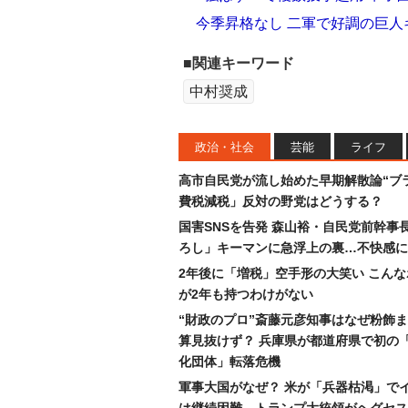
今季昇格なし 二軍で好調の巨
■関連キーワード
中村奨成
政治・社会
芸能
ライフ
高市自民党が流し始めた早期解散論“ブラ
費税減税」反対の野党はどうする？
国害SNSを告発 森山裕・自民党前幹事
ろし」キーマンに急浮上の裏…不快感に
2年後に「増税」空手形の大笑い こん
が2年も持つわけがない
“財政のプロ”斎藤元彦知事はなぜ粉飾
算見抜けず？ 兵庫県が都道府県で初の
化団体」転落危機
軍事大国がなぜ？ 米が「兵器枯渇」で