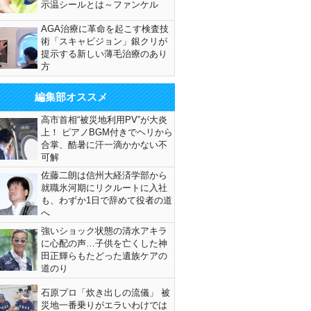
示温シールとは～ファンケル
AGA治療に革命を起こす検査技
術「スキャビジョン」銀クリが
提示する新しい薄毛治療のあり
方
編集部オススメ
高市首相“被災地利用PV”が大炎
上！ ピアノBGM付きでヘリから
合掌、酷暑に汗一滴かかない不
可解
佐藤二朗は信州大経済学部から
就職氷河期にリクルートに入社
も、わずか1日で辞めて役者の道
へ
強いショック状態の清水アキラ
に心配の声…子供を亡くした神
田正輝らもたどった遺族ケアの
道のり
石原プロ「炊き出しの流儀」 被
災地一番乗りがエラいわけでは