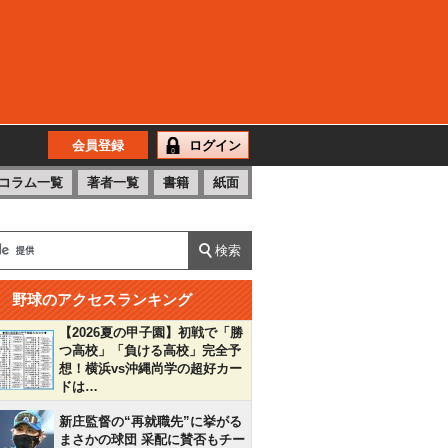
会員登録
ログイン
コラム一覧
著者一覧
書籍
紙面
野球のアクセスランキング
【2026夏の甲子園】初戦で「勝
つ高校」「負ける高校」完全予
想！横浜vs沖縄尚学の超好カー
ドは…
新庄監督の“再就職先”に挙がる
まさかの球団 采配に賛否もチー