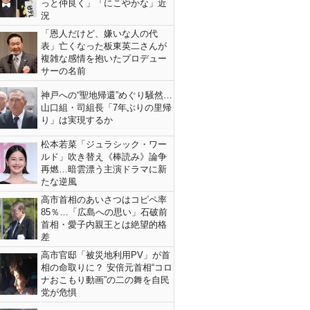
っと仲良く」「にこやかな」近
況
「恩人だけど、嫌いな人の代
表」亡くなった板東英二さんが
複雑な感情を抱いたプロデュー
サーの名前
神戸への“聖地帰還”めぐり騒然…
山口組・司組長「7年ぶりの里帰
り」は実現するか
松本若菜「ジュラシック・ワー
ルド」吹き替え《棒読み》論争
再燃…暗雲漂う主演ドラマに新
たな逆風
高市首相のあいさつはコピペ率
85％…「広島への思い」石破前
首相・愛子内親王とは絶望的格
差
高市官邸「被災地利用PV」が首
相の命取りに？ 安倍元首相“コロ
ナおこもり動画”の二の舞を自民
党が危惧