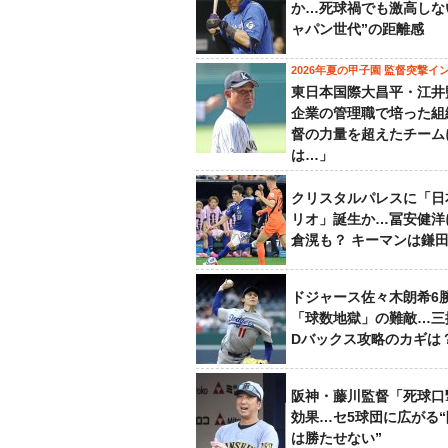
か…死球禍でも激高しな
ャパン世代”の距離感
2026年夏の甲子園 監督突撃イ
東日本国際大昌平・江井
企業の管理職で培った組
督の力量を超えたチーム
は…」
クリスタルパレスに「日
リオ」誕生か…冨安健洋
倉滉も？ キーマンは鎌
ドジャース佐々木朗希6
「球数地獄」の難敵…三
Dバックス攻略のカギは
阪神・藤川監督「死球口
効果…セ5球団に広がる
は勝たせない”