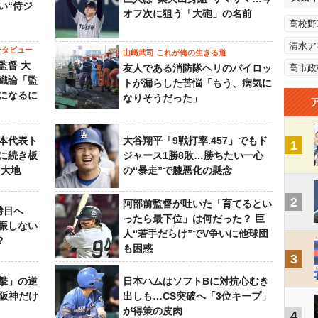
い“侍ジ
オフ次に狙う「大砲」の名前
高校野
清水ア
ンタビュー
山﨑武司 これが俺の生きる道
監督 大
友人である消防隊ヘリのパイロッ
高市政
織論「監
トが漏らした苦悩「もう、病気に
になるに
なりそうだった」
本代表ト
大谷翔平「9戦打率.457」でもド
1
に続き板
ジャース1勝8敗…勝ちたい一心
田大地
の“暴走”で膝悪化の懸念
2
阿部前監督が吐いた「育てるとい
勝目へ
ったら最下位」は何だった？ 巨
振しない
人“若手だらけ”でV争いに他球団
？
も困惑
3
撃」の逆
日本ハムはソフトBに対抗心むき
“阪神だけ
出しも…CS突破へ「3位キープ」
が得策の皮肉
4