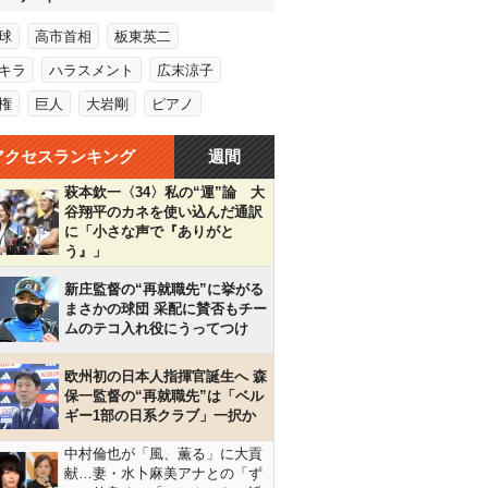
球
高市首相
板東英二
キラ
ハラスメント
広末涼子
権
巨人
大岩剛
ピアノ
アクセスランキング
週間
萩本欽一〈34〉私の“運”論 大
谷翔平のカネを使い込んだ通訳
に「小さな声で『ありがと
う』」
新庄監督の“再就職先”に挙がる
まさかの球団 采配に賛否もチー
ムのテコ入れ役にうってつけ
欧州初の日本人指揮官誕生へ 森
保一監督の“再就職先”は「ベル
ギー1部の日系クラブ」一択か
中村倫也が「風、薫る」に大貢
献…妻・水卜麻美アナとの「ず