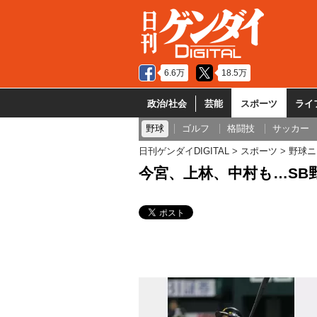
6.6万
18.5万
政治/社会
芸能
スポーツ
ライ
野球
ゴルフ
格闘技
サッカー
日刊ゲンダイDIGITAL
スポーツ
野球ニ
今宮、上林、中村も…SB