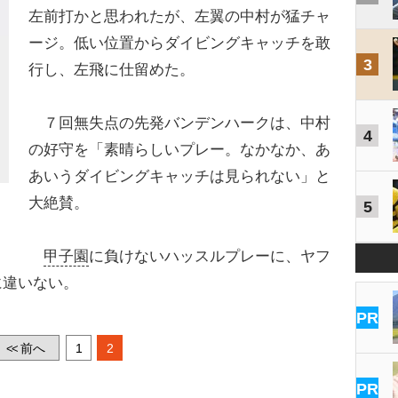
左前打かと思われたが、左翼の中村が猛チャ
ージ。低い位置からダイビングキャッチを敢
3
行し、左飛に仕留めた。
７回無失点の先発バンデンハークは、中村
4
の好守を「素晴らしいプレー。なかなか、あ
あいうダイビングキャッチは見られない」と
大絶賛。
5
甲子園
に負けないハッスルプレーに、ヤフ
に違いない。
PR
前へ
1
2
<<
PR