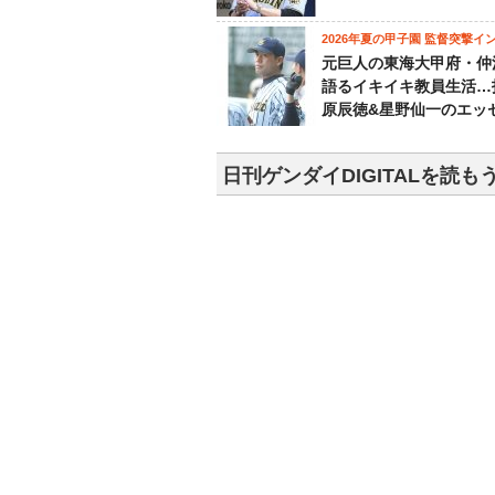
2026年夏の甲子園 監督突撃イ
元巨人の東海大甲府・仲
語るイキイキ教員生活…
原辰徳&星野仙一のエッ
日刊ゲンダイDIGITALを読も