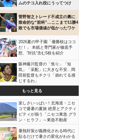
ムのテコ入れ役にうってつけ
菅野智之トレード不成立の裏に
致命的な“前科”…ここまで11勝4
敗でも市場価値が低かったワケ
2026夏の甲子園「優勝校はココ
だ！」 本紙と専門家が徹底予
想、“対抗”含む5校を紹介
阪神藤川監督の「焦り」「短
気」「采配」に大きな不安…岡
田前監督もチクリ「崩れてる感
じするわ」
もっと見る
楽しさいっぱい！北海道・ニセ
コで避暑の夏旅 絶景とアクティ
ビティが揃う「ニセコ東急 グラ
ン・ヒラフ」～東急不動産
暑熱対策が義務化される時代に
貼るだけで暑さの変化がわかる