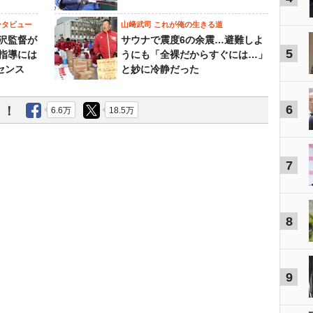
ンタビュー
山﨑武司 これが俺の生きる道
沢監督が
サウナで震度6の余震…避難しよ
5
指導には
うにも「全裸だからすぐには…」
センス
と妙に冷静だった
6
う！
6.6万
18.5万
7
8
9