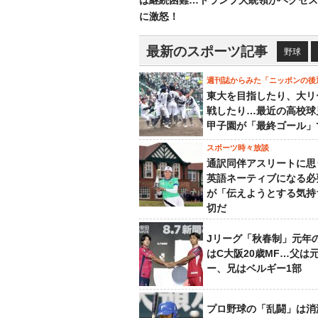
は継続困難…トランプ大統領がヘグセス
に激怒！
最新のスポーツ記事
野球
週刊誌からみた「ニッポンの後
東大を目指したり、大リ
戦したり…最近の高校球
甲子園が「最終ゴール」
スポーツ時々放談
通訳同伴アスリートに思
英語ネーティブになる必
が「伝えようとする気持
切だ
Jリーグ「秋春制」元年
はC大阪20歳MF…父は
ー、兄はベルギー1部
プロ野球の「乱闘」は消