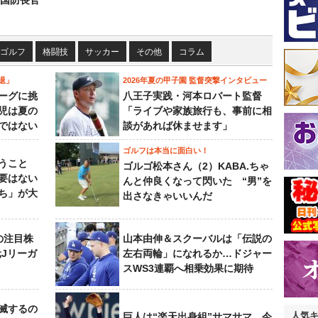
国防長官
ゴルフ
格闘技
サッカー
その他
コラム
退」
2026年夏の甲子園 監督突撃インタビュー
ーグに挑
八王子実践・河本ロバート監督
児は夏の
「ライブや家族旅行も、事前に相
ではない
談があれば休ませます」
ゴルフは本当に面白い！
うこと
ゴルゴ松本さん（2）KABA.ちゃ
要はない
んと仲良くなって閃いた “男”を
ち」が大
出さなきゃいいんだ
の注目株
山本由伸＆スクーバルは「伝説の
元Jリーガ
左右両輪」になれるか…ドジャー
スWS3連覇へ相乗効果に期待
滅するの
人気
巨人は“楽天出身組”サマサマ…今