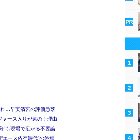
PR
1
2
され…早実清宮の評価急落
3
ジャース入りが遠のく理由
分”も現場で広がる不要論
4
“エース依存時代”の終焉