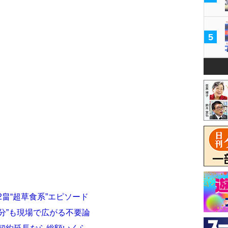
5
2畠“超草食系”エピソード
分”も現場で広がる不要論