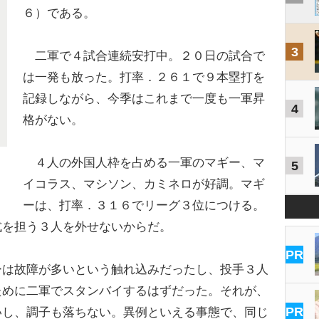
６）である。
3
二軍で４試合連続安打中。２０日の試合で
は一発も放った。打率．２６１で９本塁打を
記録しながら、今季はこれまで一度も一軍昇
4
格がない。
４人の外国人枠を占める一軍のマギー、マ
5
イコラス、マシソン、カミネロが好調。マギ
ーは、打率．３１６でリーグ３位につける。
式を担う３人を外せないからだ。
PR
ーは故障が多いという触れ込みだったし、投手３人
ために二軍でスタンバイするはずだった。それが、
PR
いし、調子も落ちない。異例といえる事態で、同じ