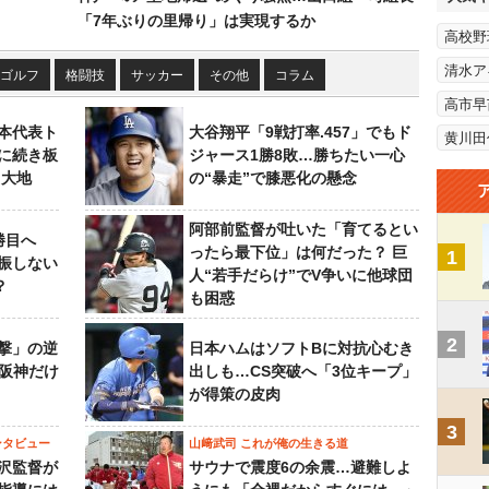
「7年ぶりの里帰り」は実現するか
高校野
清水ア
ゴルフ
格闘技
サッカー
その他
コラム
高市早
本代表ト
大谷翔平「9戦打率.457」でもド
黄川田
に続き板
ジャース1勝8敗…勝ちたい一心
田大地
の“暴走”で膝悪化の懸念
阿部前監督が吐いた「育てるとい
勝目へ
ったら最下位」は何だった？ 巨
1
振しない
人“若手だらけ”でV争いに他球団
？
も困惑
2
撃」の逆
日本ハムはソフトBに対抗心むき
“阪神だけ
出しも…CS突破へ「3位キープ」
が得策の皮肉
3
ンタビュー
山﨑武司 これが俺の生きる道
沢監督が
サウナで震度6の余震…避難しよ