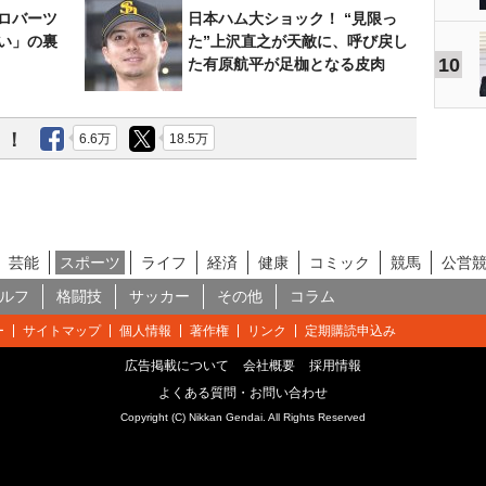
ロバーツ
日本ハム大ショック！ “見限っ
い」の裏
た”上沢直之が天敵に、呼び戻し
10
た有原航平が足枷となる皮肉
う！
6.6万
18.5万
芸能
スポーツ
ライフ
経済
健康
コミック
競馬
公営
ルフ
格闘技
サッカー
その他
コラム
ー
サイトマップ
個人情報
著作権
リンク
定期購読申込み
広告掲載について
会社概要
採用情報
よくある質問・お問い合わせ
Copyright (C) Nikkan Gendai. All Rights Reserved