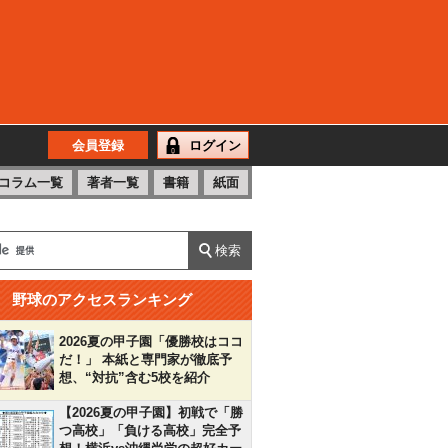
会員登録
ログイン
コラム一覧
著者一覧
書籍
紙面
野球のアクセスランキング
2026夏の甲子園「優勝校はココ
だ！」 本紙と専門家が徹底予
想、“対抗”含む5校を紹介
【2026夏の甲子園】初戦で「勝
つ高校」「負ける高校」完全予