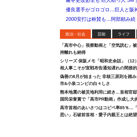
厳冬更改必至も 巨人助っ人“3M
優良選手がゴロゴロ…巨人と阪
2000安打は称賛も…阿部頼み
政治・社会
芸能
ライフ
「高市中心」視察動画と「空気読む」被
持離れも納得
シリーズ 保阪メモ「昭和史余話」（12
相人事こそが宣戦布告通知遅れの間接的
偽善の8月が始まった 非核三原則を踏
市&小泉コンビの白々しさ
熊本地震の被災地利用に続き…首相官邸
国民栄誉賞で「高市PR動画」作成し大
高市首相のあいさつはコピペ率85％…
思い」石破前首相・愛子内親王とは絶望