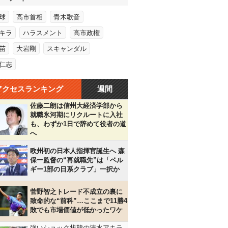
球
高市首相
青木歌音
キラ
ハラスメント
高市政権
苗
大岩剛
スキャンダル
仁志
アクセスランキング
週間
佐藤二朗は信州大経済学部から
就職氷河期にリクルートに入社
も、わずか1日で辞めて役者の道
へ
欧州初の日本人指揮官誕生へ 森
保一監督の“再就職先”は「ベル
ギー1部の日系クラブ」一択か
菅野智之トレード不成立の裏に
致命的な“前科”…ここまで11勝4
敗でも市場価値が低かったワケ
強いショック状態の清水アキラ