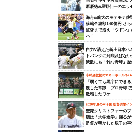
語るイキイキ教員生活…
原辰徳&星野仙一のエッ
海舟&航大のモテモテ佐
移籍金総額140億円 さ
監督まで抱え「ウドン」
ハ！
自力V消えた新庄日本ハ
トバンクに到底及ばない
策数にも「雑な野球」歴
小林至教授のマネーボールQ&A
「弱くても黒字にできる
覆した常識…プロ野球で
激増したワケ
2026年夏の甲子園 監督突撃イ
聖隷クリストファーのプ
腕は「大学進学」揺るが
監督が明かした親子の事