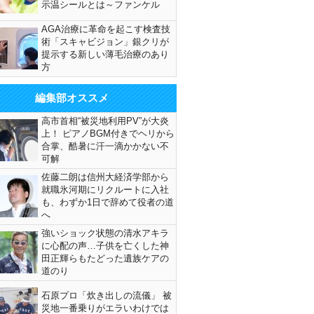
示温シールとは～ファンケル
AGA治療に革命を起こす検査技
術「スキャビジョン」銀クリが
提示する新しい薄毛治療のあり
方
編集部オススメ
高市首相“被災地利用PV”が大炎
上！ ピアノBGM付きでヘリから
合掌、酷暑に汗一滴かかない不
可解
佐藤二朗は信州大経済学部から
就職氷河期にリクルートに入社
も、わずか1日で辞めて役者の道
へ
強いショック状態の清水アキラ
に心配の声…子供を亡くした神
田正輝らもたどった遺族ケアの
道のり
石原プロ「炊き出しの流儀」 被
災地一番乗りがエラいわけでは