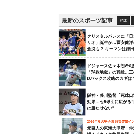
最新のスポーツ記事
野球
クリスタルパレスに「日
リオ」誕生か…冨安健洋
倉滉も？ キーマンは鎌
ドジャース佐々木朗希6
「球数地獄」の難敵…三
Dバックス攻略のカギは
阪神・藤川監督「死球口
効果…セ5球団に広がる
は勝たせない”
2026年夏の甲子園 監督突撃イ
元巨人の東海大甲府・仲