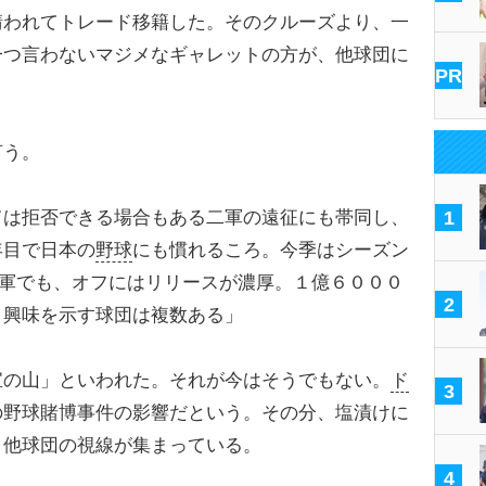
請われてトレード移籍した。そのクルーズより、一
一つ言わないマジメなギャレットの方が、他球団に
PR
）
言う。
ては拒否できる場合もある二軍の遠征にも帯同し、
1
年目で日本の
野球
にも慣れるころ。今季はシーズン
二軍でも、オフにはリリースが濃厚。１億６０００
2
、興味を示す球団は複数ある」
の山」といわれた。それが今はそうでもない。
ド
3
の野球賭博事件の影響だという。その分、塩漬けに
、他球団の視線が集まっている。
4