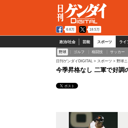
6.6万
18.5万
政治/社会
芸能
スポーツ
ライ
野球
ゴルフ
格闘技
サッカー
日刊ゲンダイDIGITAL
スポーツ
野球ニ
今季昇格なし 二軍で好調