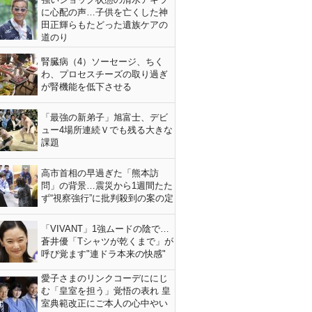
に心配の声…子供を亡くした神
田正輝らもたどった遺族ケアの
道のり
腎臓病（4）ソーセージ、ちく
わ、プロセスチーズの取り過ぎ
が腎機能を低下させる
「最強の新弟子」旭富士、デビ
ュー4場所連続Ｖでも残る大きな
課題
高市首相の早過ぎた「熊本訪
問」の背景…震災から1週間たた
ず“視察強行”に批判殺到の案の定
「VIVANT」1強ムードの陰で…
蒼井優「Tシャツが乾くまで」が
呼び覚ます"連ドラ本来の快感"
愛子さまのリンクコーデににじ
む「皇室を担う」覚悟の表れ 皇
室典範改正にご本人の心中やい