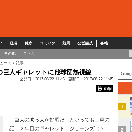
フ
経済
健康
コミック
競馬
公営競技
書籍
その他
コラム
ュース
記事
の巨人ギャレットに他球団熱視線
公開日：
2017/08/22 11:45
更新日：
2017/08/22 11:45
印刷
1
巨人
の助っ人が好調だ。といっても二軍の
話。２年目のギャレット・ジョーンズ（３
2