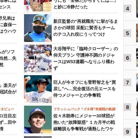
指導には
うにも「全裸だからすぐには…」
センス
と妙に冷静だった
4
野兄弟は
新庄監督の“再就職先”に挙がるま
らに森保一
さかの球団 采配に賛否もチーム
はウハウ
5
のテコ入れ役にうってつけ
大谷翔平に「臨時クローザー」の
ムがソフ
仰天プラン 守護神不調のドジャ
6
当然…失
ースはWS3連覇へなりふり構わ
然
ず
7
巨人が今オフにも菅野智之を“買
」楽天が
戻し”へ…完全復活の元エースを
冠試合が
待つメジャーとの争奪戦
8
ンタビュー
フラッシュバック “ゴネ得”米挑戦の軌跡
ロ注目左
佐々木朗希にメジャー30球団が
ず…田中
抱いた“故障疑惑” １カ月半の戦
情
線離脱も争奪戦が過熱したワケ
9