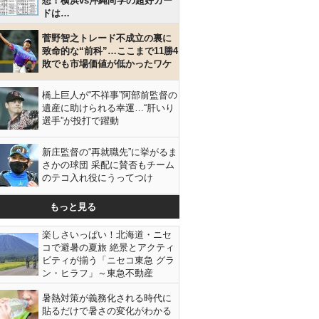
想！横浜vs沖縄尚学の超好カー
ドは…
菅野智之トレード不成立の裏に
致命的な“前科”…ここまで11勝4
敗でも市場価値が低かったワケ
橋上巨人が“不祥事”阿部前監督の
遺産に助けられる幸運…“肝いり
選手”が投打で躍動
新庄監督の“再就職先”に挙がるま
さかの球団 采配に賛否もチーム
のテコ入れ役にうってつけ
もっと見る
楽しさいっぱい！北海道・ニセ
コで避暑の夏旅 絶景とアクティ
ビティが揃う「ニセコ東急 グラ
ン・ヒラフ」～東急不動産
暑熱対策が義務化される時代に
貼るだけで暑さの変化がわかる