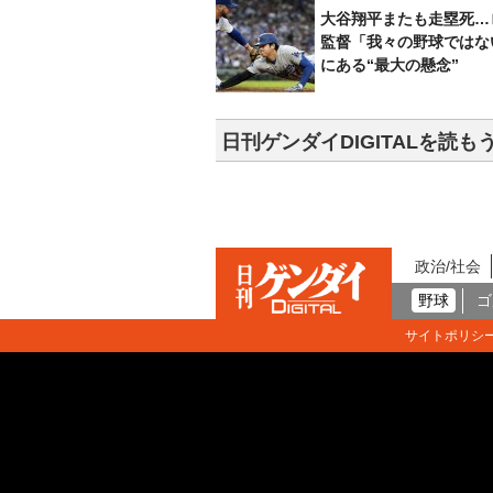
大谷翔平またも走塁死…
監督「我々の野球ではな
にある“最大の懸念”
日刊ゲンダイDIGITALを読も
政治/社会
野球
ゴ
サイトポリシ