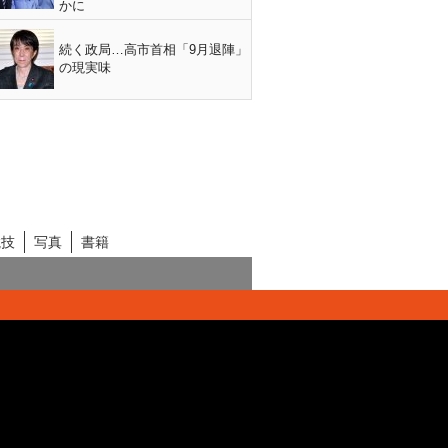
かに
続く政局…高市首相「9月退陣」
の現実味
競技
写真
書籍