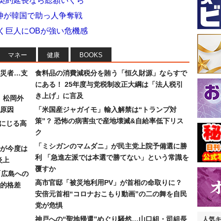
”契約延長なら総額いくら
神が韓国で助っ人争奪戦
続く巨人にOBが強い危機感
マネー
健康
BOOKS
災者…支
食料品の消費減税分を賄う「恒久財源」ならすで
にある！ 25年度与党税制改正大綱は「法人税引
き上げ」に言及
）松岡外
原因
「米国産ジャガイモ」輸入解禁は“トランプ対
策”？ 恐怖の病害虫で産地壊滅&自給率低下リス
みにじる高
ク
「ミシガンのマムダニ」が民主党上院予備選に勝
が今度は
利 「急進左派では本選で勝てない」という常識を
炎上
覆すか
「広島への
高市官邸「被災地利用PV」が首相の命取りに？
的格差
安倍元首相“コロナおこもり動画”の二の舞を自民
党が危惧
神戸への“聖地帰還”めぐり騒然…山口組・司組長
人気