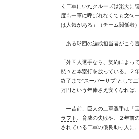
く二軍にいたクルーズは
楽天
に
度も一軍に呼ばれなくても文句
は人気がある」（チーム関係者
ある球団の編成担当者がこう
「外国人選手なら、契約によっ
黙々と本塁打を放っている。２
終了まで“スーパーサブ”として
万円という年俸さえ安くなれば
一昔前、巨人の二軍選手は「宝
ラフト
、育成の失敗や、２年前
されている二軍の優良助っ人に