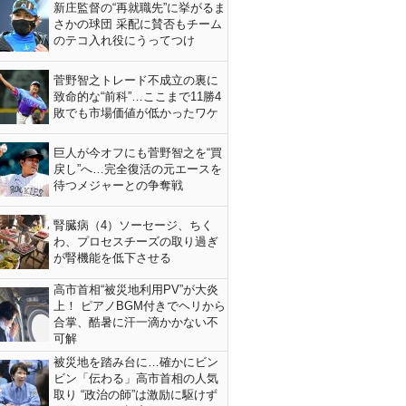
新庄監督の“再就職先”に挙がるま
さかの球団 采配に賛否もチーム
のテコ入れ役にうってつけ
菅野智之トレード不成立の裏に
致命的な“前科”…ここまで11勝4
敗でも市場価値が低かったワケ
巨人が今オフにも菅野智之を“買
戻し”へ…完全復活の元エースを
待つメジャーとの争奪戦
腎臓病（4）ソーセージ、ちく
わ、プロセスチーズの取り過ぎ
が腎機能を低下させる
高市首相“被災地利用PV”が大炎
上！ ピアノBGM付きでヘリから
合掌、酷暑に汗一滴かかない不
可解
被災地を踏み台に…確かにビン
ビン「伝わる」高市首相の人気
取り “政治の師”は激励に駆けず