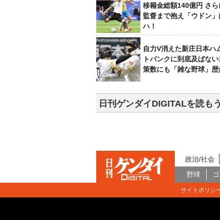
移籍金総額140億円 さ
監督まで抱え「ウドン」
ハ！
自力V消えた新庄日本ハ
トバンクに到底及ばない
策数にも「雑な野球」歴
日刊ゲンダイDIGITALを読も
政治/社会
野球
ゴ
サイトポリシ