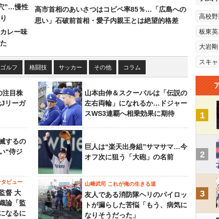
穴”…慢性
高市首相のあいさつはコピペ率85％…「広島への
高校野
り
思い」石破前首相・愛子内親王とは絶望的格差
カレー味
板東英
た
大岩剛
スキャ
ゴルフ
格闘技
サッカー
その他
コラム
の注目株
山本由伸＆スクーバルは「伝説の
元Jリーガ
左右両輪」になれるか…ドジャー
スWS3連覇へ相乗効果に期待
1
滅するの
巨人は“楽天出身組”サマサマ…今
い“侍ジ
2
オフ次に狙う「大砲」の名前
ンタビュー
山﨑武司 これが俺の生きる道
監督 大
3
友人である消防隊ヘリのパイロッ
織論「監
トが漏らした苦悩「もう、病気に
になるに
なりそうだった」