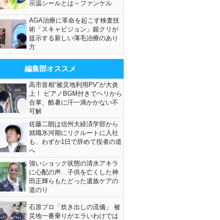
示温シールとは～ファンケル
AGA治療に革命を起こす検査技
術「スキャビジョン」銀クリが
提示する新しい薄毛治療のあり
方
編集部オススメ
高市首相“被災地利用PV”が大炎
上！ ピアノBGM付きでヘリから
合掌、酷暑に汗一滴かかない不
可解
佐藤二朗は信州大経済学部から
就職氷河期にリクルートに入社
も、わずか1日で辞めて役者の道
へ
強いショック状態の清水アキラ
に心配の声…子供を亡くした神
田正輝らもたどった遺族ケアの
道のり
石原プロ「炊き出しの流儀」 被
災地一番乗りがエラいわけでは