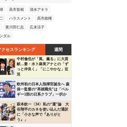
球
高市首相
清水アキラ
二
ハラスメント
高市政権
黄川田仁志
広末涼子
ンダル
アクセスランキング
週間
中村倫也が「風、薫る」に大貢
献…妻・水卜麻美アナとの「ず
っと仲良く」「にこやかな」近
況
欧州初の日本人指揮官誕生へ 森
保一監督の“再就職先”は「ベル
ギー1部の日系クラブ」一択か
萩本欽一〈34〉私の“運”論 大
谷翔平のカネを使い込んだ通訳
に「小さな声で『ありがと
う』」