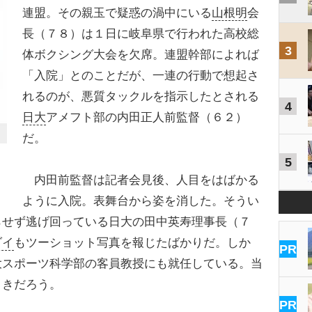
連盟。その親玉で疑惑の渦中にいる
山根明
会
長（７８）は１日に岐阜県で行われた高校総
3
体ボクシング大会を欠席。連盟幹部によれば
「入院」とのことだが、一連の行動で想起さ
れるのが、悪質タックルを指示したとされる
4
日大
アメフト部の内田正人前監督（６２）
だ。
5
内田前監督は記者会見後、人目をはばかる
ように入院。表舞台から姿を消した。そうい
らせず逃げ回っている日大の田中英寿理事長（７
ダイ
もツーショット写真を報じたばかりだ。しか
PR
大スポーツ科学部の客員教授にも就任している。当
引きだろう。
PR