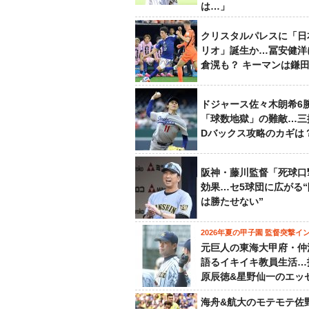
は…」
クリスタルパレスに「日
リオ」誕生か…冨安健洋
倉滉も？ キーマンは鎌
ドジャース佐々木朗希6
「球数地獄」の難敵…三
Dバックス攻略のカギは
阪神・藤川監督「死球口
効果…セ5球団に広がる
は勝たせない”
2026年夏の甲子園 監督突撃イ
元巨人の東海大甲府・仲
語るイキイキ教員生活…
原辰徳&星野仙一のエッ
海舟&航大のモテモテ佐