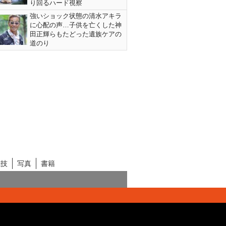
り回るハード視察
強いショック状態の清水アキラ
に心配の声…子供を亡くした神
田正輝らもたどった遺族ケアの
道のり
競技
写真
書籍