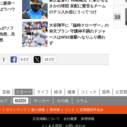
新庄監督の“再就職先”に挙がるま
らに森保一
さかの球団 采配に賛否もチーム
はウハウ
のテコ入れ役にうってつけ
10
大谷翔平に「臨時クローザー」の
ムがソフ
仰天プラン 守護神不調のドジャ
当然…失
ースはWS3連覇へなりふり構わ
然
ず
う！
6.6万
18.5万
芸能
スポーツ
ライフ
経済
健康
コミック
競馬
公営
ルフ
格闘技
サッカー
その他
コラム
ー
サイトマップ
個人情報
著作権
リンク
定期購読申込み
広告掲載について
会社概要
採用情報
よくある質問・お問い合わせ