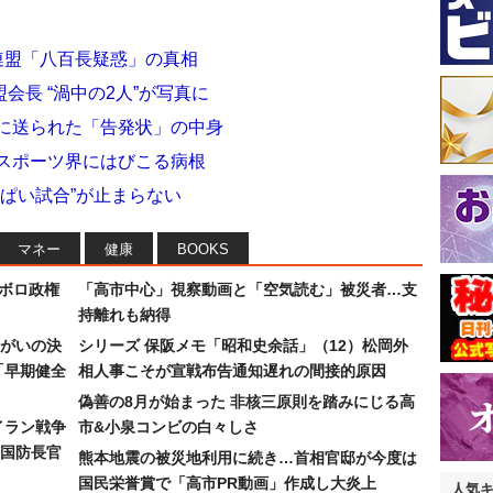
連盟「八百長疑惑」の真相
会長 “渦中の2人”が写真に
Cに送られた「告発状」の中身
 スポーツ界にはびこる病根
っぱい試合”が止まらない
マネー
健康
BOOKS
なボロ政権
「高市中心」視察動画と「空気読む」被災者…支
持離れも納得
まがいの決
シリーズ 保阪メモ「昭和史余話」（12）松岡外
「早期健全
相人事こそが宣戦布告通知遅れの間接的原因
偽善の8月が始まった 非核三原則を踏みにじる高
イラン戦争
市&小泉コンビの白々しさ
国防長官
熊本地震の被災地利用に続き…首相官邸が今度は
国民栄誉賞で「高市PR動画」作成し大炎上
人気