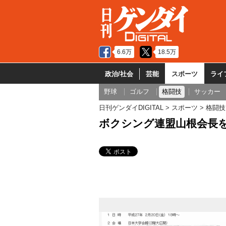
6.6万
18.5万
政治/社会
芸能
スポーツ
ライ
野球
ゴルフ
格闘技
サッカー
日刊ゲンダイDIGITAL
スポーツ
格闘技
ボクシング連盟山根会長を