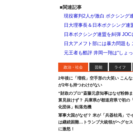
■関連記事
現役審判2人が激白 ボクシング
日大理事長＆日本ボクシング連盟
日本ボクシング連盟を糾弾 JO
日大アメフト部には暴力問題も
元王者も酷評 井岡一翔は“しょ
政治・社会
芸能
ライフ
2年後に「増税」空手形の大笑い こん
が2年も持つわけがない
“財政のプロ”斎藤元彦知事はなぜ粉飾
算見抜けず？ 兵庫県が都道府県で初の
化団体」転落危機
軍事大国がなぜ？ 米が「兵器枯渇」で
は継続困難…トランプ大統領がヘグセス
に激怒！