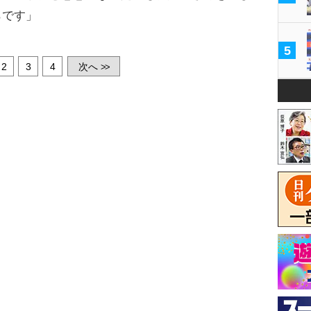
らです」
5
2
3
4
次へ
>>