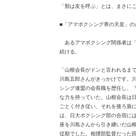
「類は友を呼ぶ」とは、まさに
■「アマボクシング界の天皇」の
あるアマボクシング関係者は「
続ける。
「山根会長がドンと言われるま
川島五郎さんがきっかけです。
シング連盟の会長職を歴任し、
な力を持っていた。山根会長は
ごとく付き従い、それを後ろ盾
は、日大ボクシング部の合宿に
座を川島さんから引き継いだ山
従順でした。相撲部監督だった