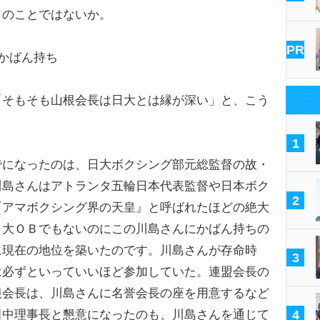
このことではないか。
PR
かばん持ち
そもそも山根会長は日大とは縁が深い」と、こう
1
でになったのは、日大ボクシング部元総監督の故・
川島さんはアトランタ五輪日本代表監督や日本ボク
2
『アマボクシング界の天皇』と呼ばれたほどの絶大
日大ＯＢでもないのにこの川島さんにかばん持ちの
に現在の地位を築いたのです。川島さんが存命時
3
は必ずといっていいほど参加していた。連盟会長の
根会長は、川島さんに名誉会長の座を用意するなど
田中理事長と懇意になったのも、川島さんを通じて
4