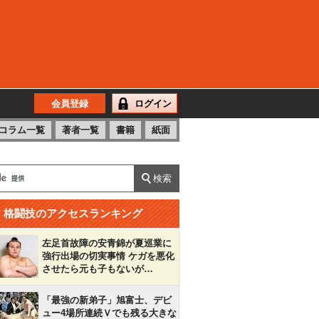
会員登録
ログイン
コラム一覧
著者一覧
書籍
紙面
格闘技のアクセスランキング
左足首故障の安青錦が夏巡業に
強行出場の切実事情 ケガを悪化
させたら元も子もないが…
「最強の新弟子」旭富士、デビ
ュー4場所連続Ｖでも残る大きな