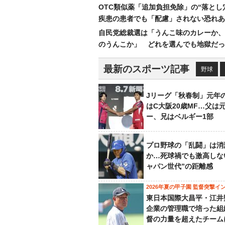
OTC類似薬「追加負担免除」の“落とし
疾患の患者でも「配慮」されない恐れあ
自民党総裁選は「うんこ味のカレーか、
のうんこか」 どれを選んでも地獄だっ
最新のスポーツ記事
野球
Jリーグ「秋春制」元年
はC大阪20歳MF…父は
ー、兄はベルギー1部
プロ野球の「乱闘」は消
か…死球禍でも激高しな
ャパン世代”の距離感
2026年夏の甲子園 監督突撃イ
東日本国際大昌平・江井
企業の管理職で培った組
督の力量を超えたチーム