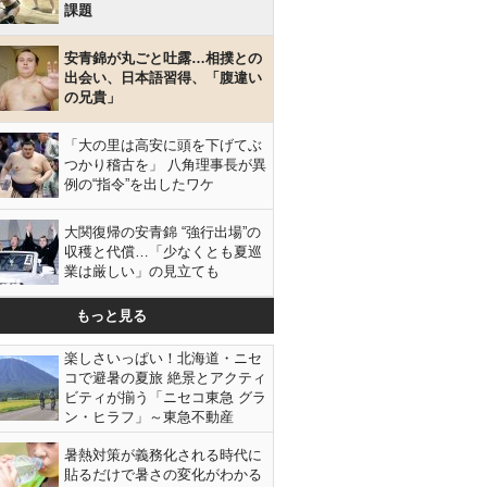
課題
安青錦が丸ごと吐露…相撲との
出会い、日本語習得、「腹違い
の兄貴」
「大の里は高安に頭を下げてぶ
つかり稽古を」 八角理事長が異
例の“指令”を出したワケ
大関復帰の安青錦 “強行出場”の
収穫と代償…「少なくとも夏巡
業は厳しい」の見立ても
もっと見る
楽しさいっぱい！北海道・ニセ
コで避暑の夏旅 絶景とアクティ
ビティが揃う「ニセコ東急 グラ
ン・ヒラフ」～東急不動産
暑熱対策が義務化される時代に
貼るだけで暑さの変化がわかる