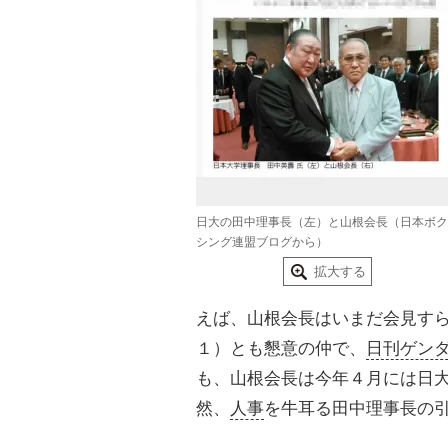
日大の田中理事長（左）と山根会長（日本ボク
シング連盟ブログから）
拡大する
えば、山根会長はいまだ会見す
１）とも懇意の仲で、
日刊ゲン
も、山根会長は今年４月には日
然、
人事
を牛耳る田中理事長の