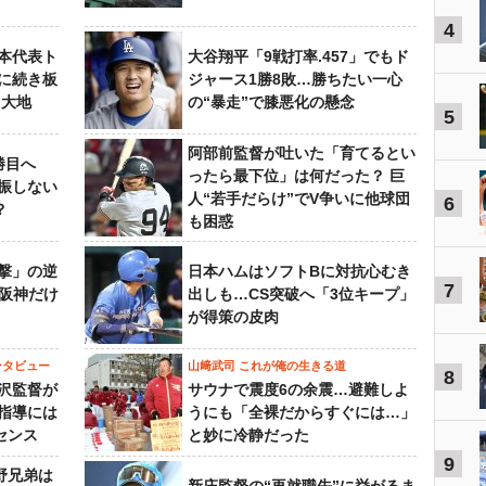
4
本代表ト
大谷翔平「9戦打率.457」でもド
に続き板
ジャース1勝8敗…勝ちたい一心
田大地
の“暴走”で膝悪化の懸念
5
阿部前監督が吐いた「育てるとい
勝目へ
ったら最下位」は何だった？ 巨
振しない
人“若手だらけ”でV争いに他球団
6
？
も困惑
撃」の逆
日本ハムはソフトBに対抗心むき
7
“阪神だけ
出しも…CS突破へ「3位キープ」
が得策の皮肉
ンタビュー
山﨑武司 これが俺の生きる道
8
沢監督が
サウナで震度6の余震…避難しよ
指導には
うにも「全裸だからすぐには…」
センス
と妙に冷静だった
9
野兄弟は