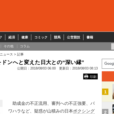
フ
経済
健康
コミック
競馬
公営競技
書籍
その他
コラム
ニュース
記事
ドンへと変えた日大との“深い縁”
公開日：
2018/08/03 06:00
更新日：
2018/08/03 08:13
印刷
1
助成金の不正流用、審判への不正強要、パ
ワハラなど、疑惑が山積みの日本
ボクシング
2