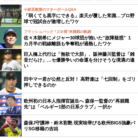
小林至教授のマネーボールQ&A
「弱くても黒字にできる」楽天が覆した常識…プロ野
球で冠試合が激増したワケ
フラッシュバック “ゴネ得”米挑戦の軌跡
佐々木朗希にメジャー30球団が抱いた“故障疑惑” １
カ月半の戦線離脱も争奪戦が過熱したワケ
巨人橋上代行は「無欲で大胆」、阪神藤川監督は「雑
音だらけ」…セ優勝争いの命運を分けそうな境遇の違
い
田中マー君が公然と反対！ 高野連は「七回制」をゴリ
押しできるのか
欧州初の日本人指揮官誕生へ 森保一監督の“再就職
先”は「ベルギー1部の日系クラブ」一択か
森保J守護神・鈴木彩艶 現実味帯びる欧州BIG5強豪パ
リSG移籍の吉凶