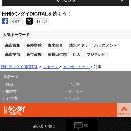
日刊ゲンダイDIGITALを読もう！
6.6万
18.5万
人気キーワード
高市首相
高校野球
青木歌音
清水アキラ
ハラスメント
高市早苗
高市政権
黄川田仁志
巨人
フジテレビ
日刊ゲンダイDIGITAL
スポーツ
その他ニュース
記事
スポーツ
野球
ゴルフ
格闘技
サッカー
その他
コラム
表示切り替え