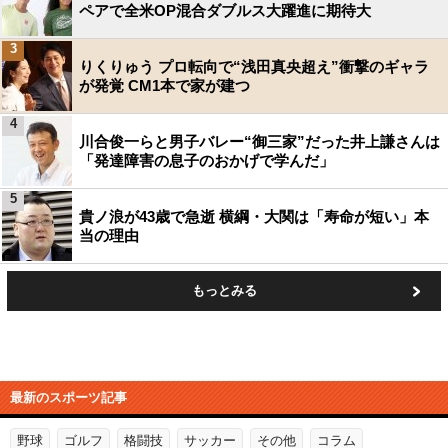
ペアで全米OP混合ダブルス大躍進に期待大
3
りくりゅう プロ転向で“浅田真央超え”衝撃のギャラ
が発覚 CM1本で家が建つ
4
川合俊一らと男子バレー“御三家”だった井上謙さんは
「発達障害の息子のおかげで学んだ」
5
貴ノ浪が43歳で急逝 横綱・大関は「寿命が短い」本
当の理由
もっとみる
最新のスポーツ記事
野球
ゴルフ
格闘技
サッカー
その他
コラム