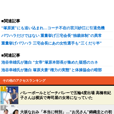
■関連記事
“塚原派”にも追い込まれ…コーチ不在の宮川紗江に引退危機
パワハラだけではない 重量挙げ三宅会長“独裁体制”の異常
重量挙げパワハラ 三宅会長にあの女性選手も“三くだり半”
■関連記事
池谷幸雄氏が激白 “女帝”塚原本部長が集めた疑惑のカネ
池谷幸雄氏が激白 塚原夫妻“権力の実態”と体操協会の暗部
その他のアクセスランキング
1
バレーボールとビーチバレーで五輪4度出場 高橋有紀
子さんは横浜で寿司屋の女将になっていた
2
大坂なおみ「本当に特別」…“お兄さん”錦織圭との初