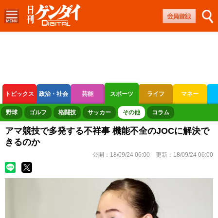
トピックス
政治・社会
芸能
スポーツ
ライフ
マネー
ボートレース
競輪
オートレース
野球
ゴルフ
格闘技
サッカー
その他
コラム
アマ競技で多発する不祥事 機能不全のJOCに解決で
きるのか
公開：
18/09/24 06:00
更新：
18/09/24 06:00