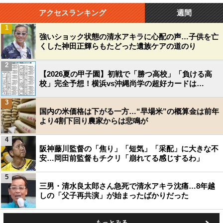
アクセスランキング
週間
1
強いショック状態の清水アキラに心配の声…子供を亡
くした神田正輝らもたどった遺族ケアの道のり
2
【2026夏の甲子園】初戦で「勝つ高校」「負ける高
校」完全予想！横浜vs沖縄尚学の超好カードは…
3
国内の米価格は下がる一方…“早場米”の概算金は前年
より4割下回り農家からは悲鳴が
4
阪神藤川監督の「焦り」「短気」「采配」に大きな不
安…岡田前監督もチクリ「崩れてる感じするわ」
5
三男・清水良太郎さん急死で清水アキラ沈痛…8年越
しの「父子再共演」が始まったばかりだった
もっとみる