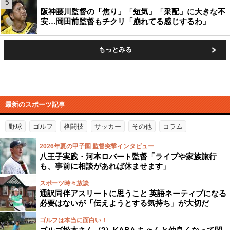
5
阪神藤川監督の「焦り」「短気」「采配」に大きな不
安…岡田前監督もチクリ「崩れてる感じするわ」
もっとみる
最新のスポーツ記事
野球
ゴルフ
格闘技
サッカー
その他
コラム
2026年夏の甲子園 監督突撃インタビュー
八王子実践・河本ロバート監督「ライブや家族旅行
も、事前に相談があれば休ませます」
スポーツ時々放談
通訳同伴アスリートに思うこと 英語ネーティブになる
必要はないが「伝えようとする気持ち」が大切だ
ゴルフは本当に面白い！