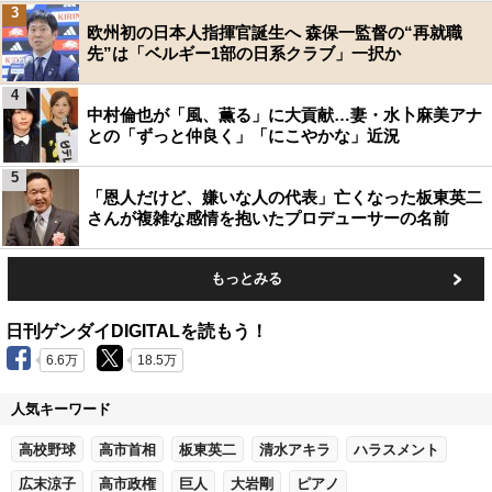
3
欧州初の日本人指揮官誕生へ 森保一監督の“再就職
先”は「ベルギー1部の日系クラブ」一択か
4
中村倫也が「風、薫る」に大貢献…妻・水卜麻美アナ
との「ずっと仲良く」「にこやかな」近況
5
「恩人だけど、嫌いな人の代表」亡くなった板東英二
さんが複雑な感情を抱いたプロデューサーの名前
もっとみる
日刊ゲンダイDIGITALを読もう！
6.6万
18.5万
人気キーワード
高校野球
高市首相
板東英二
清水アキラ
ハラスメント
広末涼子
高市政権
巨人
大岩剛
ピアノ