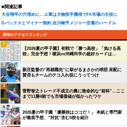
■関連記事
大谷翔平の穴埋めに…エ軍は大物投手獲得でFA市場の主役に
Dバックスとマイナー契約 吉川峻平メジャー定着のハードル
野球のアクセスランキング
1
【2026夏の甲子園】初戦で「勝つ高校」「負ける高
校」完全予想！横浜vs沖縄尚学の超好カードは…
2
新庄監督の“再就職先”に挙がるまさかの球団 采配に
賛否もチームのテコ入れ役にうってつけ
3
菅野智之トレード不成立の裏に致命的な“前科”…ここ
まで11勝4敗でも市場価値が低かったワケ
4
2026夏の甲子園「優勝校はココだ！」 本紙と専門家
が徹底予想、“対抗”含む5校を紹介