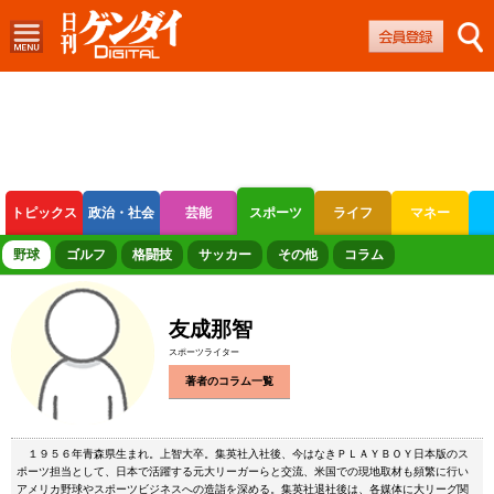
トピックス
政治・社会
芸能
スポーツ
ライフ
マネー
ボートレース
競輪
オートレース
野球
ゴルフ
格闘技
サッカー
その他
コラム
友成那智
スポーツライター
著者のコラム一覧
１９５６年青森県生まれ。上智大卒。集英社入社後、今はなきＰＬＡＹＢＯＹ日本版のス
ポーツ担当として、日本で活躍する元大リーガーらと交流、米国での現地取材も頻繁に行い
アメリカ野球やスポーツビジネスへの造詣を深める。集英社退社後は、各媒体に大リーグ関