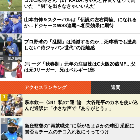
ゴルゴ松本さん（2）KABA.ちゃんと仲良くなって閃
いた “男”を出さなきゃいいんだ
山本由伸＆スクーバルは「伝説の左右両輪」になれる
か…ドジャースWS3連覇へ相乗効果に期待
プロ野球の「乱闘」は消滅するのか…死球禍でも激高
しない“侍ジャパン世代”の距離感
Jリーグ「秋春制」元年の注目株はC大阪20歳MF…父
は元Jリーガー、兄はベルギー1部
アクセスランキング
週間
1
萩本欽一〈34〉私の“運”論 大谷翔平のカネを使い込
んだ通訳に「小さな声で『ありがとう』」
2
新庄監督の“再就職先”に挙がるまさかの球団 采配に
賛否もチームのテコ入れ役にうってつけ