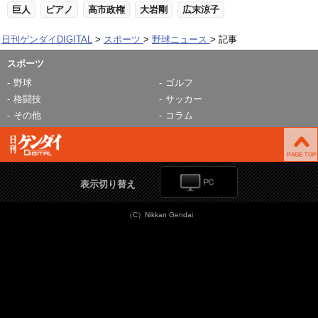
巨人
ピアノ
高市政権
大岩剛
広末涼子
日刊ゲンダイDIGITAL
スポーツ
野球ニュース
記事
スポーツ
野球
ゴルフ
格闘技
サッカー
その他
コラム
表示切り替え
（C）Nikkan Gendai