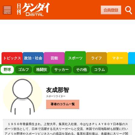
トピックス
政治・社会
芸能
スポーツ
ライフ
マネー
ボートレース
競輪
オートレース
野球
ゴルフ
格闘技
サッカー
その他
コラム
友成那智
スポーツライター
著者のコラム一覧
１９５６年青森県生まれ。上智大卒。集英社入社後、今はなきＰＬＡＹＢＯＹ日本版のス
ポーツ担当として、日本で活躍する元大リーガーらと交流、米国での現地取材も頻繁に行い
アメリカ野球やスポーツビジネスへの造詣を深める。集英社退社後は、各媒体に大リーグ関