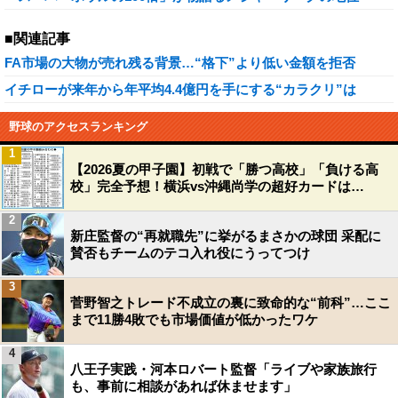
■関連記事
FA市場の大物が売れ残る背景…“格下”より低い金額を拒否
イチローが来年から年平均4.4億円を手にする“カラクリ”は
野球のアクセスランキング
1
【2026夏の甲子園】初戦で「勝つ高校」「負ける高
校」完全予想！横浜vs沖縄尚学の超好カードは…
2
新庄監督の“再就職先”に挙がるまさかの球団 采配に
賛否もチームのテコ入れ役にうってつけ
3
菅野智之トレード不成立の裏に致命的な“前科”…ここ
まで11勝4敗でも市場価値が低かったワケ
4
八王子実践・河本ロバート監督「ライブや家族旅行
も、事前に相談があれば休ませます」