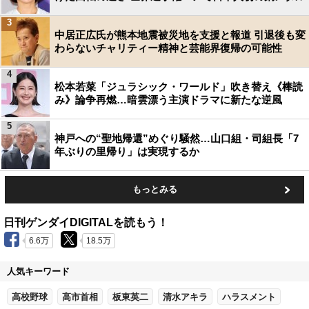
3
中居正広氏が熊本地震被災地を支援と報道 引退後も変
わらないチャリティー精神と芸能界復帰の可能性
4
松本若菜「ジュラシック・ワールド」吹き替え《棒読
み》論争再燃…暗雲漂う主演ドラマに新たな逆風
5
神戸への“聖地帰還”めぐり騒然…山口組・司組長「7
年ぶりの里帰り」は実現するか
もっとみる
日刊ゲンダイDIGITALを読もう！
6.6万
18.5万
人気キーワード
高校野球
高市首相
板東英二
清水アキラ
ハラスメント