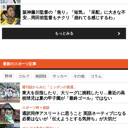
5
阪神藤川監督の「焦り」「短気」「采配」に大きな不
安…岡田前監督もチクリ「崩れてる感じするわ」
もっとみる
最新のスポーツ記事
野球
ゴルフ
格闘技
サッカー
その他
コラム
週刊誌からみた「ニッポンの後退」
東大を目指したり、大リーグに挑戦したり…最近の高
校球児は夏の甲子園が「最終ゴール」ではない
スポーツ時々放談
通訳同伴アスリートに思うこと 英語ネーティブになる
必要はないが「伝えようとする気持ち」が大切だ