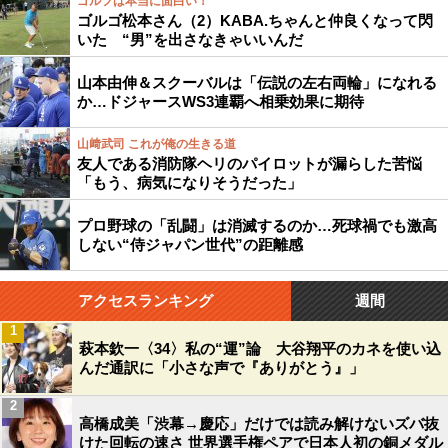
ゴルフは本当に面白い！
ゴルゴ松本さん（2）KABA.ちゃんと仲良くなって閃
いた “男”を出さなきゃいいんだ
山本由伸＆スクーバルは「伝説の左右両輪」になれる
か…ドジャースWS3連覇へ相乗効果に期待
山﨑武司 これが俺の生きる道
友人である消防隊ヘリのパイロットが漏らした苦悩
「もう、病気になりそうだった」
プロ野球の「乱闘」は消滅するのか…死球禍でも激高
しない“侍ジャパン世代”の距離感
アクセスランキング
週間
1
萩本欽一〈34〉私の“運”論 大谷翔平のカネを使い込
んだ通訳に「小さな声で『ありがとう』」
2
高橋成美「渋幕→慶応」だけでは読み解けないズバ抜
けた回転の速さ 世界選手権ペアで日本人初の銅メダル