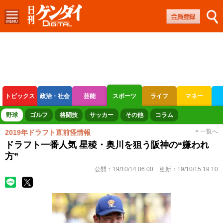
トピックス
政治・社会
芸能
スポーツ
ライフ
マネー
ボートレース
競輪
オートレース
野球
ゴルフ
格闘技
サッカー
その他
コラム
> 一覧へ
2019年ドラフト直前怪情報
ドラフト一番人気 星稜・奥川を狙う阪神の“嫌われ
方”
公開：
19/10/14 06:00
更新：
19/10/15 19:10