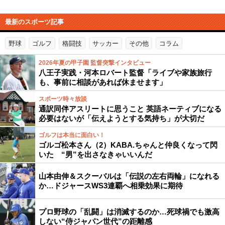
最新のスポーツ記事
野球
ゴルフ
格闘技
サッカー
その他
コラム
2026年夏の甲子園 監督突撃インタビュー
八王子実践・河本ロバート監督「ライブや家族旅行
も、事前に相談があれば休ませます」
スポーツ時々放談
通訳同伴アスリートに思うこと 英語ネーティブになる
必要はないが「伝えようとする気持ち」が大切だ
ゴルフは本当に面白い！
ゴルゴ松本さん（2）KABA.ちゃんと仲良くなって閃
いた “男”を出さなきゃいいんだ
山本由伸＆スクーバルは「伝説の左右両輪」になれる
か…ドジャースWS3連覇へ相乗効果に期待
プロ野球の「乱闘」は消滅するのか…死球禍でも激高
しない“侍ジャパン世代”の距離感