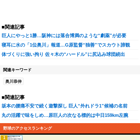
■関連記事
巨人にやっと1勝…阪神には落合博満のような“劇薬”が必要
寝耳に水の「1位奥川」報道…G原監督“独善”でスカウト諦観
体づくりに強い拘り 佐々木の“ハードル”に尻込み球団続出
関連キーワード
奥川恭伸
■関連記事
坂本の腰痛不安で続く遊撃探し 巨人“外れドラ1”候補の名前
丸の活躍で味をしめ…原巨人の次なる標的は中日159km左腕
野球のアクセスランキング
1