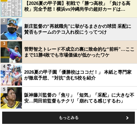
【2026夏の甲子園】初戦で「勝つ高校」「負ける高
校」完全予想！横浜vs沖縄尚学の超好カードは…
2
新庄監督の“再就職先”に挙がるまさかの球団 采配に
賛否もチームのテコ入れ役にうってつけ
3
菅野智之トレード不成立の裏に致命的な“前科”…ここ
まで11勝4敗でも市場価値が低かったワケ
4
2026夏の甲子園「優勝校はココだ！」 本紙と専門家
が徹底予想、“対抗”含む5校を紹介
5
阪神藤川監督の「焦り」「短気」「采配」に大きな不
安…岡田前監督もチクリ「崩れてる感じするわ」
もっとみる