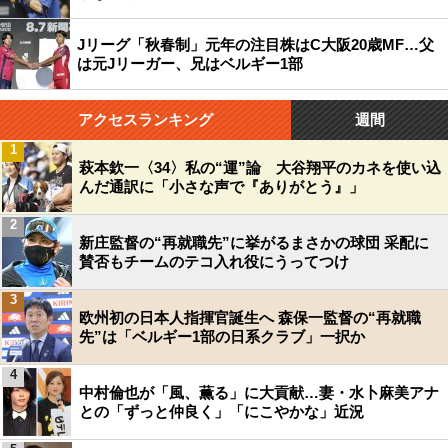
Jリーグ「秋春制」元年の注目株はC大阪20歳MF…父
は元Jリーガー、兄はベルギー1部
アクセスランキング
週間
1
萩本欽一〈34〉私の“運”論 大谷翔平のカネを使い込
んだ通訳に「小さな声で『ありがとう』」
2
新庄監督の“再就職先”に挙がるまさかの球団 采配に
賛否もチームのテコ入れ役にうってつけ
3
欧州初の日本人指揮官誕生へ 森保一監督の“再就職
先”は「ベルギー1部の日系クラブ」一択か
4
中村倫也が「風、薫る」に大貢献…妻・水卜麻美アナ
との「ずっと仲良く」「にこやかな」近況