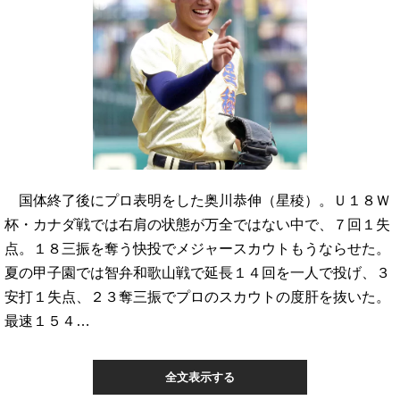
国体終了後にプロ表明をした奥川恭伸（星稜）。Ｕ１８Ｗ
杯・カナダ戦では右肩の状態が万全ではない中で、７回１失
点。１８三振を奪う快投でメジャースカウトもうならせた。
夏の甲子園では智弁和歌山戦で延長１４回を一人で投げ、３
安打１失点、２３奪三振でプロのスカウトの度肝を抜いた。
最速１５４…
全文表示する