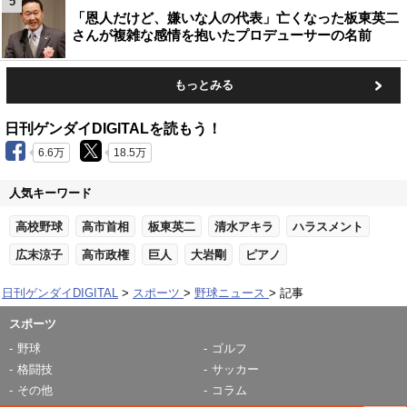
5
「恩人だけど、嫌いな人の代表」亡くなった板東英二
さんが複雑な感情を抱いたプロデューサーの名前
もっとみる
日刊ゲンダイDIGITALを読もう！
6.6万
18.5万
人気キーワード
高校野球
高市首相
板東英二
清水アキラ
ハラスメント
広末涼子
高市政権
巨人
大岩剛
ピアノ
日刊ゲンダイDIGITAL
スポーツ
野球ニュース
記事
スポーツ
野球
ゴルフ
格闘技
サッカー
その他
コラム