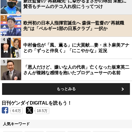
新庄監督の“再就職先”に挙がるまさかの球団 采配に
賛否もチームのテコ入れ役にうってつけ
3
欧州初の日本人指揮官誕生へ 森保一監督の“再就職
先”は「ベルギー1部の日系クラブ」一択か
4
中村倫也が「風、薫る」に大貢献…妻・水卜麻美アナ
との「ずっと仲良く」「にこやかな」近況
5
「恩人だけど、嫌いな人の代表」亡くなった板東英二
さんが複雑な感情を抱いたプロデューサーの名前
もっとみる
日刊ゲンダイDIGITALを読もう！
6.6万
18.5万
人気キーワード