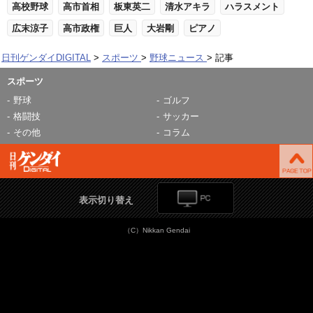
高校野球
高市首相
板東英二
清水アキラ
ハラスメント
広末涼子
高市政権
巨人
大岩剛
ピアノ
日刊ゲンダイDIGITAL
スポーツ
野球ニュース
記事
スポーツ
野球
ゴルフ
格闘技
サッカー
その他
コラム
表示切り替え
（C）Nikkan Gendai