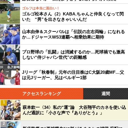
ゴルフは本当に面白い！
ゴルゴ松本さん（2）KABA.ちゃんと仲良くなって閃
いた “男”を出さなきゃいいんだ
山本由伸＆スクーバルは「伝説の左右両輪」になれる
か…ドジャースWS3連覇へ相乗効果に期待
プロ野球の「乱闘」は消滅するのか…死球禍でも激高
しない“侍ジャパン世代”の距離感
Jリーグ「秋春制」元年の注目株はC大阪20歳MF…父
は元Jリーガー、兄はベルギー1部
アクセスランキング
週間
1
萩本欽一〈34〉私の“運”論 大谷翔平のカネを使い込
んだ通訳に「小さな声で『ありがとう』」
2