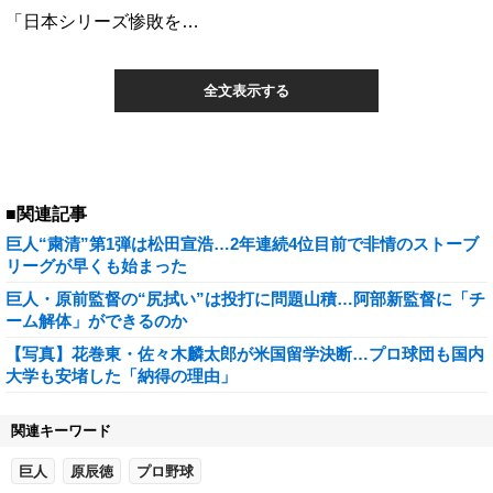
「日本シリーズ惨敗を…
全文表示する
■関連記事
巨人“粛清”第1弾は松田宣浩…2年連続4位目前で非情のストーブ
リーグが早くも始まった
巨人・原前監督の“尻拭い”は投打に問題山積…阿部新監督に「チ
ーム解体」ができるのか
【写真】花巻東・佐々木麟太郎が米国留学決断…プロ球団も国内
大学も安堵した「納得の理由」
関連キーワード
巨人
原辰徳
プロ野球