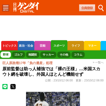
トピックス
政治・社会
芸能
スポーツ
ライフ
マネー
ボートレース
競輪
オートレース
野球
ゴルフ
格闘技
サッカー
その他
コラム
> 一覧へ
巨人原政権17年「負の遺産」処理
原前監督は助っ人補強では「裸の王様」…米国スカ
ウト網を破壊し、外国人ほとんど機能せず
公開：
23/10/12 06:00
更新：
23/10/12 06:00