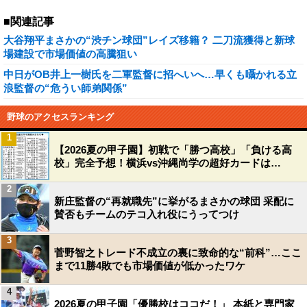
■関連記事
大谷翔平まさかの“渋チン球団”レイズ移籍？ 二刀流獲得と新球
場建設で市場価値の高騰狙い
中日がOB井上一樹氏を二軍監督に招へいへ…早くも囁かれる立
浪監督の“危うい師弟関係”
野球のアクセスランキング
1
【2026夏の甲子園】初戦で「勝つ高校」「負ける高
校」完全予想！横浜vs沖縄尚学の超好カードは…
2
新庄監督の“再就職先”に挙がるまさかの球団 采配に
賛否もチームのテコ入れ役にうってつけ
3
菅野智之トレード不成立の裏に致命的な“前科”…ここ
まで11勝4敗でも市場価値が低かったワケ
4
2026夏の甲子園「優勝校はココだ！」 本紙と専門家