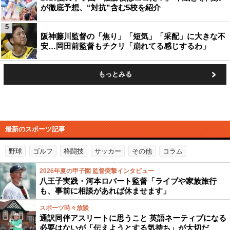
が徹底予想、“対抗”含む5校を紹介
5
阪神藤川監督の「焦り」「短気」「采配」に大きな不
安…岡田前監督もチクリ「崩れてる感じするわ」
もっとみる
最新のスポーツ記事
野球
ゴルフ
格闘技
サッカー
その他
コラム
2026年夏の甲子園 監督突撃インタビュー
八王子実践・河本ロバート監督「ライブや家族旅行
も、事前に相談があれば休ませます」
スポーツ時々放談
通訳同伴アスリートに思うこと 英語ネーティブになる
必要はないが「伝えようとする気持ち」が大切だ