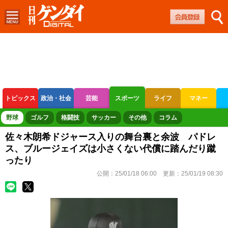
トピックス
政治・社会
芸能
スポーツ
ライフ
マネー
ボートレース
競輪
オートレース
野球
ゴルフ
格闘技
サッカー
その他
コラム
佐々木朗希ドジャース入りの舞台裏と余波 パドレ
ス、ブルージェイズは小さくない代償に踏んだり蹴
ったり
公開：
25/01/18 06:00
更新：
25/01/19 08:30