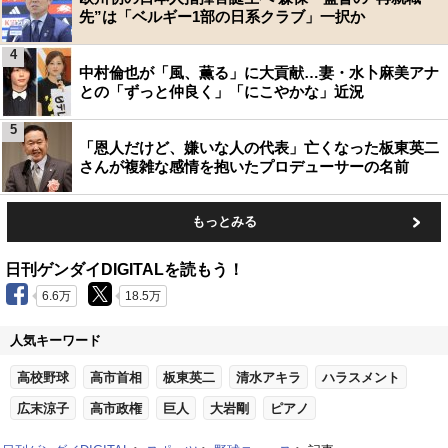
先”は「ベルギー1部の日系クラブ」一択か
4
中村倫也が「風、薫る」に大貢献…妻・水卜麻美アナ
との「ずっと仲良く」「にこやかな」近況
5
「恩人だけど、嫌いな人の代表」亡くなった板東英二
さんが複雑な感情を抱いたプロデューサーの名前
もっとみる
日刊ゲンダイDIGITALを読もう！
6.6万
18.5万
人気キーワード
高校野球
高市首相
板東英二
清水アキラ
ハラスメント
広末涼子
高市政権
巨人
大岩剛
ピアノ