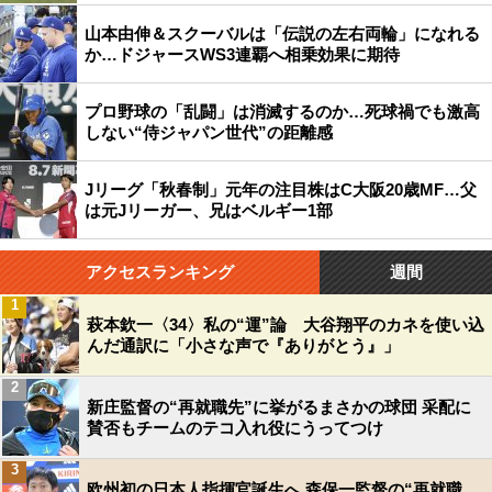
山本由伸＆スクーバルは「伝説の左右両輪」になれる
か…ドジャースWS3連覇へ相乗効果に期待
プロ野球の「乱闘」は消滅するのか…死球禍でも激高
しない“侍ジャパン世代”の距離感
Jリーグ「秋春制」元年の注目株はC大阪20歳MF…父
は元Jリーガー、兄はベルギー1部
アクセスランキング
週間
1
萩本欽一〈34〉私の“運”論 大谷翔平のカネを使い込
んだ通訳に「小さな声で『ありがとう』」
2
新庄監督の“再就職先”に挙がるまさかの球団 采配に
賛否もチームのテコ入れ役にうってつけ
3
欧州初の日本人指揮官誕生へ 森保一監督の“再就職