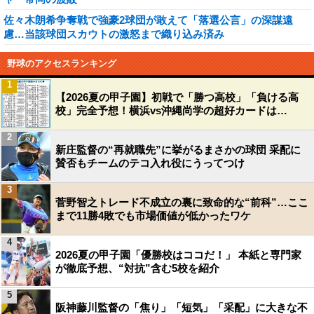
佐々木朗希争奪戦で強豪2球団が敢えて「落選公言」の深謀遠
慮…当該球団スカウトの激怒まで織り込み済み
野球のアクセスランキング
1
【2026夏の甲子園】初戦で「勝つ高校」「負ける高
校」完全予想！横浜vs沖縄尚学の超好カードは…
2
新庄監督の“再就職先”に挙がるまさかの球団 采配に
賛否もチームのテコ入れ役にうってつけ
3
菅野智之トレード不成立の裏に致命的な“前科”…ここ
まで11勝4敗でも市場価値が低かったワケ
4
2026夏の甲子園「優勝校はココだ！」 本紙と専門家
が徹底予想、“対抗”含む5校を紹介
5
阪神藤川監督の「焦り」「短気」「采配」に大きな不