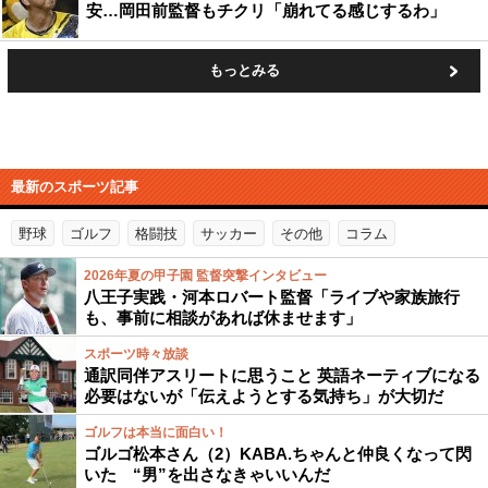
安…岡田前監督もチクリ「崩れてる感じするわ」
もっとみる
最新のスポーツ記事
野球
ゴルフ
格闘技
サッカー
その他
コラム
2026年夏の甲子園 監督突撃インタビュー
八王子実践・河本ロバート監督「ライブや家族旅行
も、事前に相談があれば休ませます」
スポーツ時々放談
通訳同伴アスリートに思うこと 英語ネーティブになる
必要はないが「伝えようとする気持ち」が大切だ
ゴルフは本当に面白い！
ゴルゴ松本さん（2）KABA.ちゃんと仲良くなって閃
いた “男”を出さなきゃいいんだ