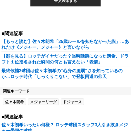
全文表示する
■関連記事
【もっと読む】佐々木朗希「25歳ルールを知らなかった説」…あ
れだけ《メジャー、メジャー》と言いながら
【顔を見る】ロッテがイヤだった？当時話題になった朗希、ドラ
フト１位指名された瞬間の何とも言えない「表情」
最終候補3球団は佐々木朗希の“心身の脆弱”さを知っているの
か…ロッテ時代「しっくりこない」で登板回避の仰天
関連キーワード
佐々木朗希
メジャーリーグ
ドジャース
■関連記事
佐々木朗希いったい何様？ ロッテ球団スタッフ3人引き抜きメジ
ャー帯同の波紋