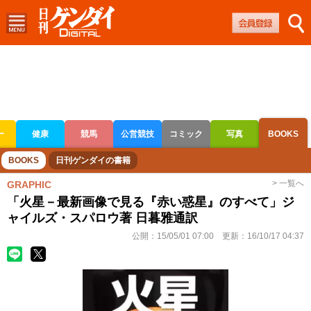
ー
健康
競馬
公営競技
コミック
写真
BOOKS
ボートレース
競輪
オートレース
BOOKS
日刊ゲンダイの書籍
> 一覧へ
GRAPHIC
「火星－最新画像で見る『赤い惑星』のすべて」ジ
ャイルズ・スパロウ著 日暮雅通訳
公開：
15/05/01 07:00
更新：
16/10/17 04:37