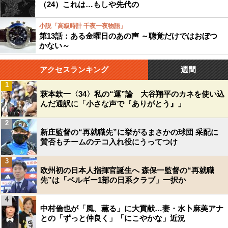
（24）これは…もしや先代の
小説「高級時計 千夜一夜物語」
第13話：ある金曜日のあの声 ～聴覚だけではおぼつ
かない～
アクセスランキング
週間
1
萩本欽一〈34〉私の“運”論 大谷翔平のカネを使い込
んだ通訳に「小さな声で『ありがとう』」
2
新庄監督の“再就職先”に挙がるまさかの球団 采配に
賛否もチームのテコ入れ役にうってつけ
3
欧州初の日本人指揮官誕生へ 森保一監督の“再就職
先”は「ベルギー1部の日系クラブ」一択か
4
中村倫也が「風、薫る」に大貢献…妻・水卜麻美アナ
との「ずっと仲良く」「にこやかな」近況