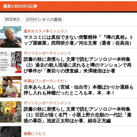
最新のBOOKS記事
BOOKS
日刊ゲンダイの書籍
週末オススメ本ミシュラン
マスコミには真似できない突撃精神「『噂の真相』ト
ップ屋稼業」西岡研介著／河出文庫（選者：佐高信）
ザッツエンターテインメント
読書の秋に肩慣らし 文庫で読むアンソロジー本特集
（2）過去の殺人現場に戻れると噂のマンションで再
び事件が「裏切りの捜査線」米澤穂信ほか著
本屋はワンダーランドだ！
古本あらえみし（宮城・仙台市）本棚ばかりか通路も
押し入れも神棚だったところも本、本、本！
ザッツエンターテインメント
読書の秋に肩慣らし 文庫で読むアンソロジー本特集
（1）巨匠が描く名門・小栗上野介忠順の一代記「最
後の幕臣」池波正太郎ほか著、細谷正充編
修羅にうたう