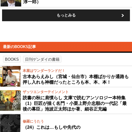
淳一郎）
もっとみる
最新のBOOKS記事
BOOKS
日刊ゲンダイの書籍
本屋はワンダーランドだ！
古本あらえみし（宮城・仙台市）本棚ばかりか通路も
押し入れも神棚だったところも本、本、本！
ザッツエンターテインメント
読書の秋に肩慣らし 文庫で読むアンソロジー本特集
（1）巨匠が描く名門・小栗上野介忠順の一代記「最
後の幕臣」池波正太郎ほか著、細谷正充編
修羅にうたう
（24）これは…もしや先代の