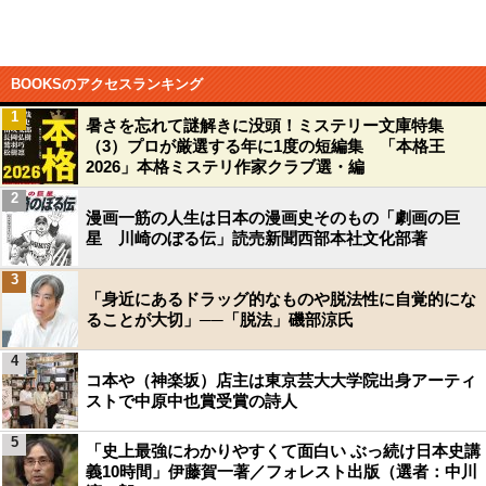
BOOKSのアクセスランキング
1
暑さを忘れて謎解きに没頭！ミステリー文庫特集
（3）プロが厳選する年に1度の短編集 「本格王
2026」本格ミステリ作家クラブ選・編
2
漫画一筋の人生は日本の漫画史そのもの「劇画の巨
星 川崎のぼる伝」読売新聞西部本社文化部著
3
「身近にあるドラッグ的なものや脱法性に自覚的にな
ることが大切」──「脱法」磯部涼氏
4
コ本や（神楽坂）店主は東京芸大大学院出身アーティ
ストで中原中也賞受賞の詩人
5
「史上最強にわかりやすくて面白い ぶっ続け日本史講
義10時間」伊藤賀一著／フォレスト出版（選者：中川