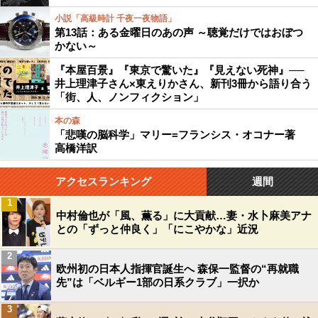
小説「高級時計 千夜一夜物語」
第13話：ある金曜日のあの声 ～聴覚だけではおぼつ
かない～
『本屋百景』『東京で驚いた』『見えない死神』──
井上理津子さん×東えりかさん、新刊3冊から語り合う
「街、人、ノンフィクション」
本の森
「悲嘆の脳科学」マリー=フランシス・オコナー著
高橋洋訳
アクセスランキング
週間
1
中村倫也が「風、薫る」に大貢献…妻・水卜麻美アナ
との「ずっと仲良く」「にこやかな」近況
2
欧州初の日本人指揮官誕生へ 森保一監督の“再就職
先”は「ベルギー1部の日系クラブ」一択か
3