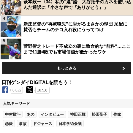
萩本欽一〈34〉私の“運”論 大谷翔平のカネを使い込
んだ通訳に「小さな声で『ありがとう』」
4
新庄監督の“再就職先”に挙がるまさかの球団 采配に
賛否もチームのテコ入れ役にうってつけ
5
菅野智之トレード不成立の裏に致命的な“前科”…ここ
まで11勝4敗でも市場価値が低かったワケ
もっとみる
日刊ゲンダイDIGITALを読もう！
6.6万
18.5万
人気キーワード
中村敬斗
あの
インタビュー
神田正輝
松田聖子
作家
恋愛
事故
ドジャース
日本学術会議