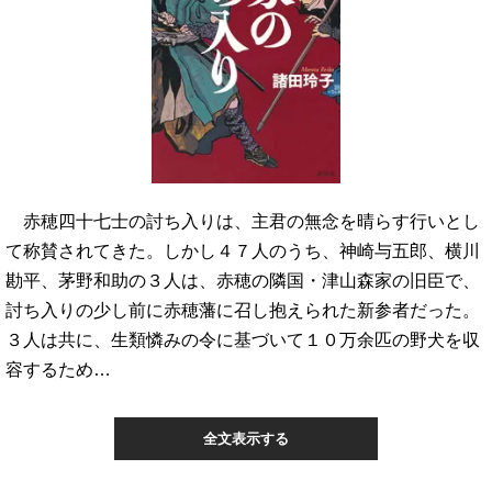
赤穂四十七士の討ち入りは、主君の無念を晴らす行いとし
て称賛されてきた。しかし４７人のうち、神崎与五郎、横川
勘平、茅野和助の３人は、赤穂の隣国・津山森家の旧臣で、
討ち入りの少し前に赤穂藩に召し抱えられた新参者だった。
３人は共に、生類憐みの令に基づいて１０万余匹の野犬を収
容するため…
全文表示する