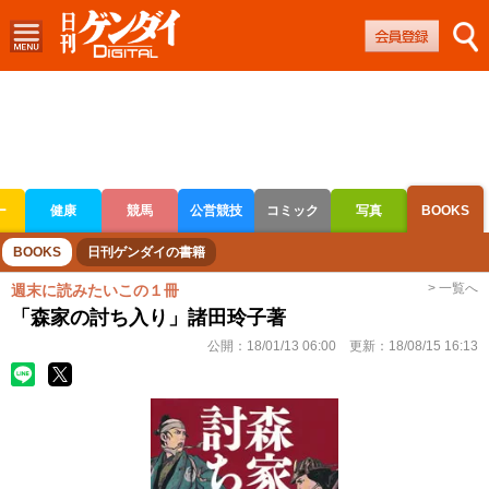
ー
健康
競馬
公営競技
コミック
写真
BOOKS
ボートレース
競輪
オートレース
BOOKS
日刊ゲンダイの書籍
> 一覧へ
週末に読みたいこの１冊
「森家の討ち入り」諸田玲子著
公開：
18/01/13 06:00
更新：
18/08/15 16:13