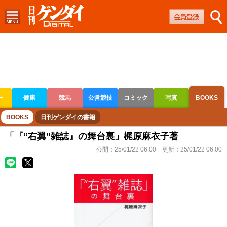
ー
健康
競馬
公営競技
コミック
写真
BOOKS
ボートレース
競輪
オートレース
BOOKS
日刊ゲンダイの書籍
「『“右翼”雑誌』の舞台裏」梶原麻衣子著
公開：
25/01/22 06:00
更新：
25/01/22 06:00