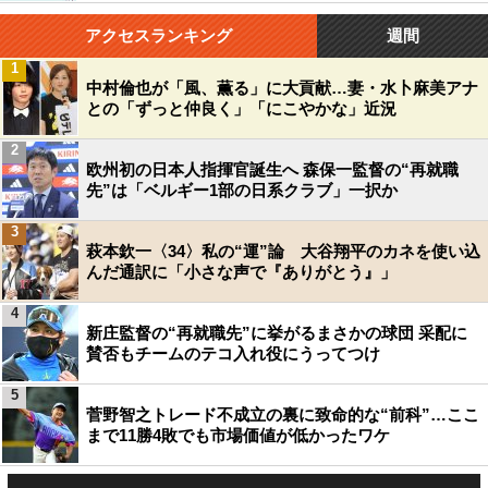
アクセスランキング
週間
1
中村倫也が「風、薫る」に大貢献…妻・水卜麻美アナ
との「ずっと仲良く」「にこやかな」近況
2
欧州初の日本人指揮官誕生へ 森保一監督の“再就職
先”は「ベルギー1部の日系クラブ」一択か
3
萩本欽一〈34〉私の“運”論 大谷翔平のカネを使い込
んだ通訳に「小さな声で『ありがとう』」
4
新庄監督の“再就職先”に挙がるまさかの球団 采配に
賛否もチームのテコ入れ役にうってつけ
5
菅野智之トレード不成立の裏に致命的な“前科”…ここ
まで11勝4敗でも市場価値が低かったワケ