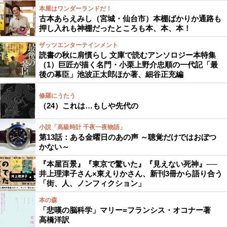
本屋はワンダーランドだ！
古本あらえみし（宮城・仙台市）本棚ばかりか通路も
押し入れも神棚だったところも本、本、本！
ザッツエンターテインメント
読書の秋に肩慣らし 文庫で読むアンソロジー本特集
（1）巨匠が描く名門・小栗上野介忠順の一代記「最
後の幕臣」池波正太郎ほか著、細谷正充編
修羅にうたう
（24）これは…もしや先代の
小説「高級時計 千夜一夜物語」
第13話：ある金曜日のあの声 ～聴覚だけではおぼつ
かない～
『本屋百景』『東京で驚いた』『見えない死神』──
井上理津子さん×東えりかさん、新刊3冊から語り合う
「街、人、ノンフィクション」
本の森
「悲嘆の脳科学」マリー=フランシス・オコナー著
高橋洋訳