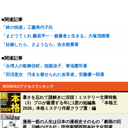
■関連記事
「終の快楽」工藤美代子氏
「まどうてくれ 藤居平一・被爆者と生きる」大塚茂樹著
「妊娠したら、さようなら」吉水慈豊著
■関連記事
「台湾人の歌舞伎町」稲葉佳子、青池憲司著
「田沼意次 汚名を着せられた改革者」安藤優一郎著
BOOKSのアクセスランキング
1
暑さを忘れて謎解きに没頭！ミステリー文庫特集
（3）プロが厳選する年に1度の短編集 「本格王
2026」本格ミステリ作家クラブ選・編
2
漫画一筋の人生は日本の漫画史そのもの「劇画の巨
星 川崎のぼる伝」読売新聞西部本社文化部著