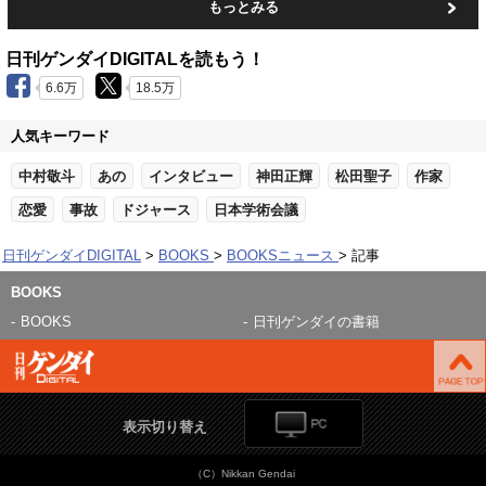
もっとみる
日刊ゲンダイDIGITALを読もう！
6.6万
18.5万
人気キーワード
中村敬斗
あの
インタビュー
神田正輝
松田聖子
作家
恋愛
事故
ドジャース
日本学術会議
日刊ゲンダイDIGITAL
BOOKS
BOOKSニュース
記事
BOOKS
BOOKS
日刊ゲンダイの書籍
表示切り替え
（C）Nikkan Gendai