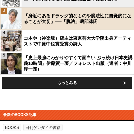
3
「身近にあるドラッグ的なものや脱法性に自覚的にな
ることが大切」──「脱法」磯部涼氏
4
コ本や（神楽坂）店主は東京芸大大学院出身アーティ
ストで中原中也賞受賞の詩人
5
「史上最強にわかりやすくて面白い ぶっ続け日本史講
義10時間」伊藤賀一著／フォレスト出版（選者：中川
淳一郎）
もっとみる
最新のBOOKS記事
BOOKS
日刊ゲンダイの書籍