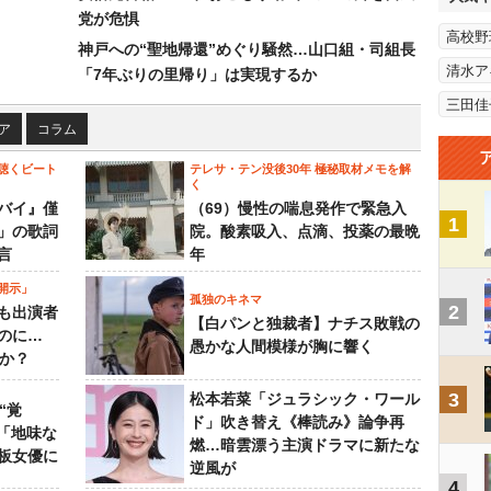
党が危惧
高校野
神戸への“聖地帰還”めぐり騒然…山口組・司組長
清水ア
「7年ぶりの里帰り」は実現するか
三田佳
ア
コラム
聴くビート
テレサ・テン没後30年 極秘取材メモを解
く
バイ』僅
（69）慢性の喘息発作で緊急入
1
」の歌詞
院。酸素吸入、点滴、投薬の最晩
言
年
開示」
孤独のキネマ
2
も出演者
【白パンと独裁者】ナチス敗戦の
のに…
愚かな人間模様が胸に響く
すか？
3
松本若菜「ジュラシック・ワール
“覚
ド」吹き替え《棒読み》論争再
…「地味な
燃…暗雲漂う主演ドラマに新たな
板女優に
逆風が
4