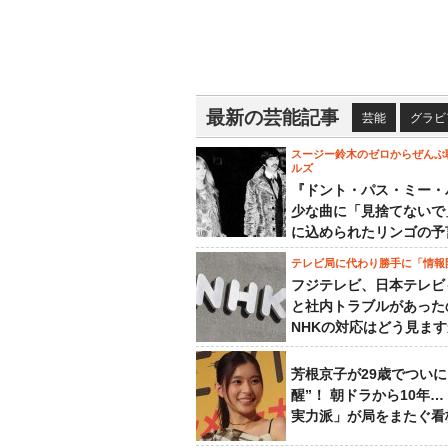
最新の芸能記事
芸能
グラビ
スージー鈴木のゼロからぜんぶ
ルズ
『ドント・パス・ミー・
少な曲に「見捨てないで
に込められたリンゴの予
テレビ局に代わり勝手に「情報
フジテレビ、日本テレビ
と社内トラブルがあった
NHKの対応はどう見ま
芳根京子が29歳でついに
醒”！ 朝ドラから10年
実力派」が局をまたぐ看