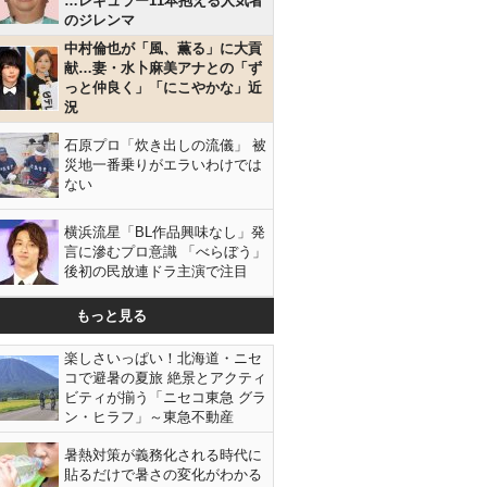
…レギュラー11本抱える人気者
のジレンマ
中村倫也が「風、薫る」に大貢
献…妻・水卜麻美アナとの「ず
っと仲良く」「にこやかな」近
況
石原プロ「炊き出しの流儀」 被
災地一番乗りがエラいわけでは
ない
横浜流星「BL作品興味なし」発
言に滲むプロ意識 「べらぼう」
後初の民放連ドラ主演で注目
もっと見る
楽しさいっぱい！北海道・ニセ
コで避暑の夏旅 絶景とアクティ
ビティが揃う「ニセコ東急 グラ
ン・ヒラフ」～東急不動産
暑熱対策が義務化される時代に
貼るだけで暑さの変化がわかる