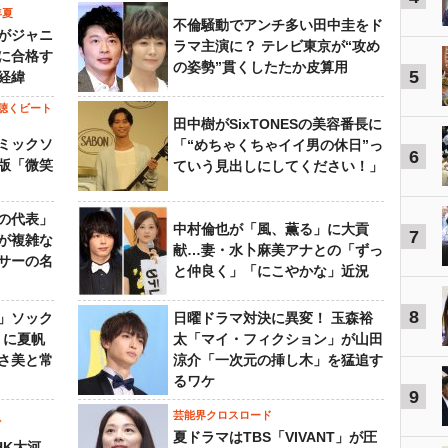
年夏
不倫騒動でアンチ多い田中圭をド
がジャニ
ラマ主演に？ テレビ東京が“攻め
に合格す
の姿勢”貫くしたたか皮算用
5
経緯
聴くビート
田中樹がSixTONESの美容番長に
ミックソ
「“めちゃくちゃイイ男の休日”っ
6
版「微笑
ていう見出しにしてください！」
の代表」
中村倫也が「風、薫る」に大貢
7
が複雑な
献…妻・水卜麻美アナとの「ずっ
サーの名
と仲良く」「にこやかな」近況
8
」ソック
日曜ドラマ対決に異変！ 玉森裕
』に夏帆
太「マイ・フィクション」が山田
さ美と常
涼介「一次元の挿し木」を猛追す
るワケ
9
芸能界クロスロード
ビ
夏ドラマはTBS「VIVANT」が圧
HK大河