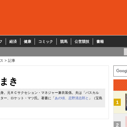
フ
経済
健康
コミック
競馬
公営競技
書籍
ス
記事
まき
出身。元ＲＣサクセション・マネジャー兼衣装係。夫は「パスカル
スター、ロケット・マツ氏。著書に「
あの頃、忌野清志郎と
」（宝島
1
2