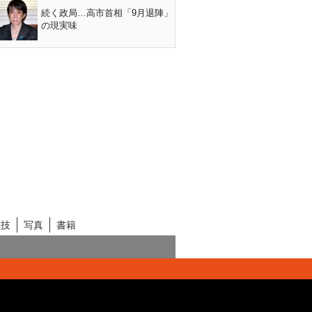
続く政局…高市首相「9月退陣」
の現実味
競技
写真
書籍