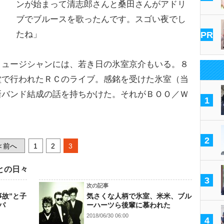
ンが始まって清志郎さんと桑田さんがアドリ
ブでブルースを歌ったんです。スゴい夜でし
たね」
PR
ュージシャンには、若き日の氷室京介もいる。８
堂で行われたＲＣのライブ。感銘を受けた氷室（当
新バンド結成の話を持ちかけた。それがＢＯＯ／Ｗ
1
2
前へ
1
2
3
<
との日々
3
次の記事
事故”と子
気さくな人柄で氷室、米米、ブル
パ
ーハーツら後輩に慕われた
2018/06/30 06:00
4