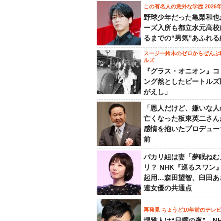
この有名人の意外な学歴 2026
野球少年だった亀梨和也
ーズ入所も都立水元高校
るまでの“男気”あふれる
スージー鈴木のゼロからぜんぶ
ルズ
『グラス・オニオン』コ
ング然としたビートルズ
がえし」
「恩人だけど、嫌いな人
亡くなった板東英二さん
感情を抱いたプロデュー
前
バカリ組は妻「夢眠ねむ
リ？ NHK『巡るスワン
起用…森田望智、臼田あ
連女優の共通点
再発見 ちょうど10年前のテレ
堺雅人は“日曜の夜”、N