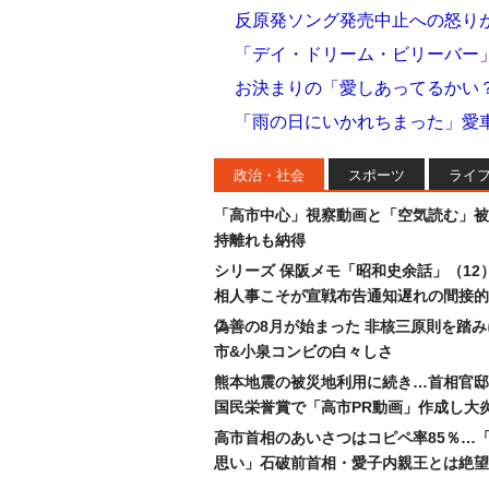
反原発ソング発売中止への怒り
「デイ・ドリーム・ビリーバー
お決まりの「愛しあってるかい
「雨の日にいかれちまった」愛
政治・社会
スポーツ
ライ
「高市中心」視察動画と「空気読む」被
持離れも納得
シリーズ 保阪メモ「昭和史余話」（12
相人事こそが宣戦布告通知遅れの間接的
偽善の8月が始まった 非核三原則を踏
市&小泉コンビの白々しさ
熊本地震の被災地利用に続き…首相官邸
国民栄誉賞で「高市PR動画」作成し大
高市首相のあいさつはコピペ率85％…
思い」石破前首相・愛子内親王とは絶望