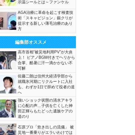
示温シールとは～ファンケル
AGA治療に革命を起こす検査技
術「スキャビジョン」銀クリが
提示する新しい薄毛治療のあり
方
編集部オススメ
高市首相“被災地利用PV”が大炎
上！ ピアノBGM付きでヘリから
合掌、酷暑に汗一滴かかない不
可解
佐藤二朗は信州大経済学部から
就職氷河期にリクルートに入社
も、わずか1日で辞めて役者の道
へ
強いショック状態の清水アキラ
に心配の声…子供を亡くした神
田正輝らもたどった遺族ケアの
道のり
石原プロ「炊き出しの流儀」 被
災地一番乗りがエラいわけでは