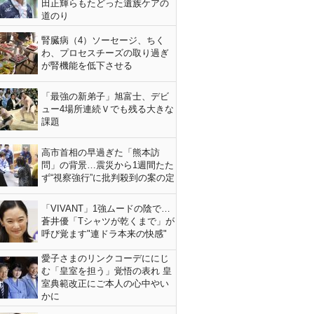
田正輝らもたどった遺族ケアの
道のり
腎臓病（4）ソーセージ、ちく
わ、プロセスチーズの取り過ぎ
が腎機能を低下させる
「最強の新弟子」旭富士、デビ
ュー4場所連続Ｖでも残る大きな
課題
高市首相の早過ぎた「熊本訪
問」の背景…震災から1週間たた
ず“視察強行”に批判殺到の案の定
「VIVANT」1強ムードの陰で…
蒼井優「Tシャツが乾くまで」が
呼び覚ます"連ドラ本来の快感"
愛子さまのリンクコーデににじ
む「皇室を担う」覚悟の表れ 皇
室典範改正にご本人の心中やい
かに