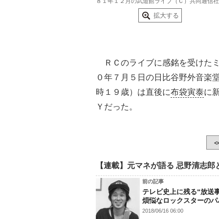
８１年１２月の武道館ライブ（Ｃ）共同通信社
拡大する
ＲＣのライブに感銘を受けたミ
０年７月５日の日比谷野外音楽
時１９歳）は直後に
布袋寅泰
に
Ｙだった。
<
【連載】元マネが語る 忌野清志郎
前の記事
テレビ史上に残る“放送
煩悩なロックスターのパ
2018/06/16 06:00