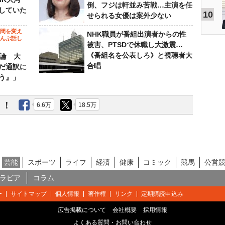
倒、フジは軒並み苦戦…主演を任
していた
10
せられる女優は案外少ない
の間を変え
NHK職員が番組出演者からの性
～んぶ話し
被害、PTSDで休職し大激震…
《番組名を公表しろ》と視聴者大
”論 大
合唱
だ通訳に
う』」
う！
6.6万
18.5万
芸能
スポーツ
ライフ
経済
健康
コミック
競馬
公営
ラビア
コラム
ー
サイトマップ
個人情報
著作権
リンク
定期購読申込み
広告掲載について
会社概要
採用情報
よくある質問・お問い合わせ