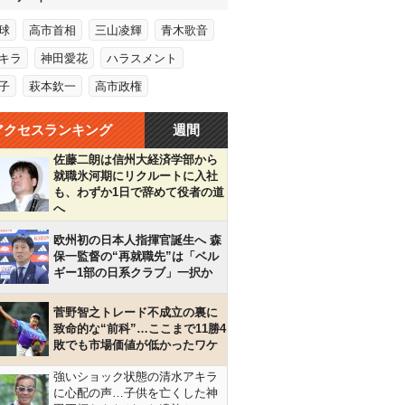
球
高市首相
三山凌輝
青木歌音
キラ
神田愛花
ハラスメント
子
萩本欽一
高市政権
アクセスランキング
週間
佐藤二朗は信州大経済学部から
就職氷河期にリクルートに入社
も、わずか1日で辞めて役者の道
へ
欧州初の日本人指揮官誕生へ 森
保一監督の“再就職先”は「ベル
ギー1部の日系クラブ」一択か
菅野智之トレード不成立の裏に
致命的な“前科”…ここまで11勝4
敗でも市場価値が低かったワケ
強いショック状態の清水アキラ
に心配の声…子供を亡くした神