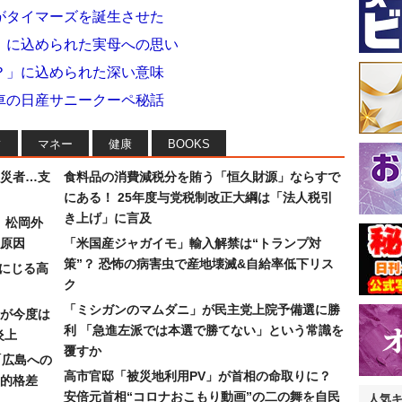
がタイマーズを誕生させた
」に込められた実母への思い
？」に込められた深い意味
車の日産サニークーペ秘話
フ
マネー
健康
BOOKS
災者…支
食料品の消費減税分を賄う「恒久財源」ならすで
にある！ 25年度与党税制改正大綱は「法人税引
き上げ」に言及
）松岡外
原因
「米国産ジャガイモ」輸入解禁は“トランプ対
策”？ 恐怖の病害虫で産地壊滅&自給率低下リス
みにじる高
ク
「ミシガンのマムダニ」が民主党上院予備選に勝
が今度は
利 「急進左派では本選で勝てない」という常識を
炎上
覆すか
「広島への
高市官邸「被災地利用PV」が首相の命取りに？
的格差
安倍元首相“コロナおこもり動画”の二の舞を自民
人気