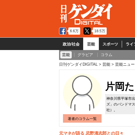
6.6万
18.5万
政治/社会
芸能
スポーツ
ライ
芸能
グラビア
コラム
日刊ゲンダイDIGITAL
芸能
芸能ニュー
片岡た
神奈川県平塚市
ズ」のバンドマ
社）。
著者のコラム一覧
元マネが語る 忌野清志郎との日々