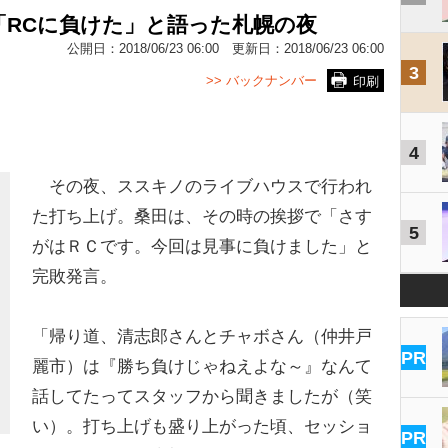
「RCに負けた」と語った札幌の夜
公開日：
2018/06/23 06:00
更新日：
2018/06/23 06:00
3
>> バックナンバー
印刷
4
その夜、ススキノのライブハウスで行われ
た打ち上げ。桑田は、その時の挨拶で「さす
5
がはＲＣです。今回は見事に負けました」と
完敗発言。
「帰り道、清志郎さんとチャボさん（仲井戸
PR
麗市）は『勝ち負けじゃねえよな～』なんて
話してたってスタッフから聞きましたが（笑
い）。打ち上げも盛り上がった頃、セッショ
PR