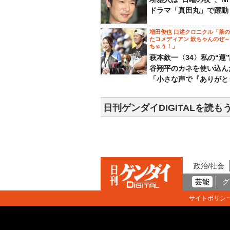
ドラマ「真田丸」で躍動
増田俊也 口述クロニクル「茶
たコメディアン 欽ちゃんのぜ
ちゃう！」
萩本欽一〈34〉私の“運
谷翔平のカネを使い込ん
「小さな声で『ありがと
日刊ゲンダイDIGITALを読も
政治/社会
芸能
グ
サイトポリシ