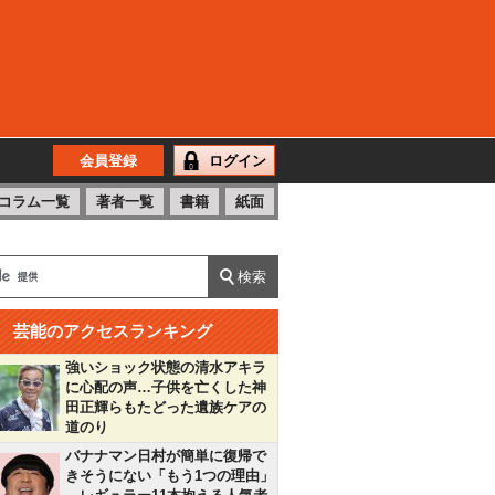
会員登録
ログイン
コラム一覧
著者一覧
書籍
紙面
芸能のアクセスランキング
強いショック状態の清水アキラ
に心配の声…子供を亡くした神
田正輝らもたどった遺族ケアの
道のり
バナナマン日村が簡単に復帰で
きそうにない「もう1つの理由」