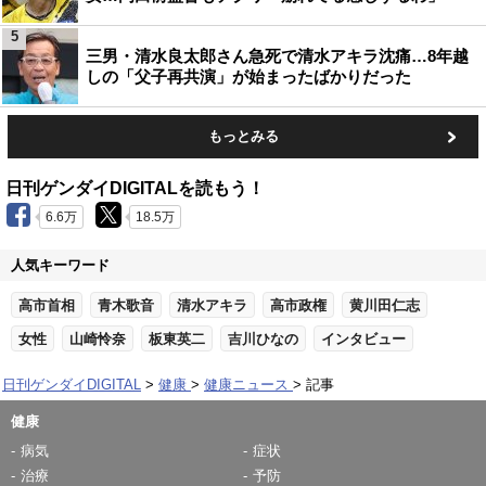
5
三男・清水良太郎さん急死で清水アキラ沈痛…8年越
しの「父子再共演」が始まったばかりだった
もっとみる
日刊ゲンダイDIGITALを読もう！
6.6万
18.5万
人気キーワード
高市首相
青木歌音
清水アキラ
高市政権
黄川田仁志
女性
山崎怜奈
板東英二
吉川ひなの
インタビュー
日刊ゲンダイDIGITAL
健康
健康ニュース
記事
健康
病気
症状
治療
予防