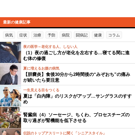
最新の健康記事
病気
症状
治療
予防
病院
闘病記
健康
コラム
夜の医学～老化する人、しない人
（1）夜の過ごし方が老化を左右する…寝てる間に進
む体の修復
夏に増えるお腹の病気
【胆嚢炎】食後30分から2時間後の“みぞおち”の痛み
が続いたら要注意
一生見える目をつくる
夏は「白内障」のリスクがアップ…サングラスのすす
め
腎臓病（4）ソーセージ、ちくわ、プロセスチーズの
取り過ぎが腎機能を低下させる
伝説のトップアスリートに聞く「シニアスタイル」