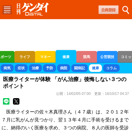
スポーツ
ライフ
マネー
健康
競馬
公営競技
コミッ
ボートレース
競輪
オートレース
病気
症状
治療
予防
病院
闘病記
健康
コラム
医療ライターが体験 「がん治療」後悔しない３つの
ポイント
公開：
14/02/05 07:00
更新：
16/10/17 04:37
医療ライターの佐々木真理さん（４７歳）は、２０１２年
７月に乳がんが見つかり、翌１３年４月に手術を受けるまで
に、納得のいく医療を求め、３つの病院、８人の医師を受診