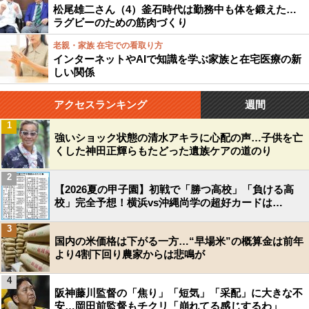
松尾雄二さん（4）釜石時代は勤務中も体を鍛えた…
ラグビーのための筋肉づくり
老親・家族 在宅での看取り方
インターネットやAIで知識を学ぶ家族と在宅医療の新
しい関係
アクセスランキング
週間
1
強いショック状態の清水アキラに心配の声…子供を亡
くした神田正輝らもたどった遺族ケアの道のり
2
【2026夏の甲子園】初戦で「勝つ高校」「負ける高
校」完全予想！横浜vs沖縄尚学の超好カードは…
3
国内の米価格は下がる一方…“早場米”の概算金は前年
より4割下回り農家からは悲鳴が
4
阪神藤川監督の「焦り」「短気」「采配」に大きな不
安…岡田前監督もチクリ「崩れてる感じするわ」