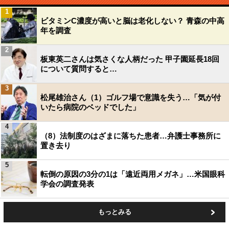
1
ビタミンC濃度が高いと脳は老化しない？ 青森の中高
年を調査
2
板東英二さんは気さくな人柄だった 甲子園延長18回
について質問すると…
3
松尾雄治さん（1）ゴルフ場で意識を失う…「気が付
いたら病院のベッドでした」
4
（8）法制度のはざまに落ちた患者…弁護士事務所に
置き去り
5
転倒の原因の3分の1は「遠近両用メガネ」…米国眼科
学会の調査発表
もっとみる