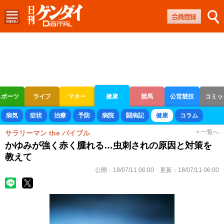
スポーツ
ライフ
マネー
健康
競馬
公営競技
コミッ
ボートレース
競輪
オートレース
病気
症状
治療
予防
病院
闘病記
健康
コラム
> 一覧へ
サラリーマン the バイブル
かゆみが強く赤く腫れる…虫刺されの原因と対策を
教えて
公開：
18/07/11 06:00
更新：
18/07/11 06:00