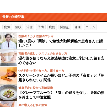
最新の健康記事
病気
症状
治療
予防
病院
闘病記
健康
コラム
医療のミカタ 医療のフシギ
週に1度の「回診」で急性大動脈解離の患者さんに話
したこと
高齢者の正しいクスリとの付き合い方
湿布薬を使うなら光線過敏症に注意…剥がした後も安
心できない
体内時計を壊す食べ方、正す食べ方
スクリーンタイムが長いほど…子供の「夜食」と「朝
起きられない」関係
健康長寿に役立つ高齢薬膳
【グレープフルーツ】「気」の巡りを促し、身体の熱
を冷まして中途覚醒
夏に増えるお腹の病気