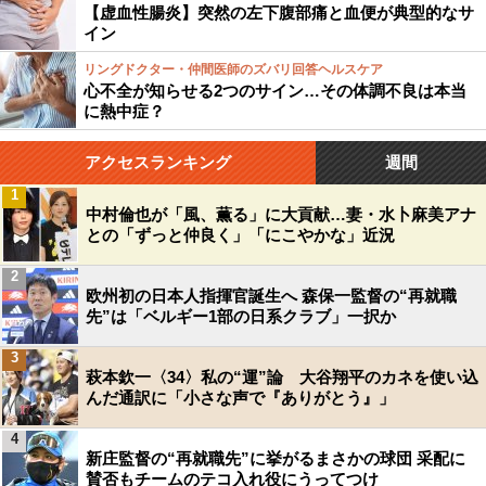
【虚血性腸炎】突然の左下腹部痛と血便が典型的なサ
イン
リングドクター・仲間医師のズバリ回答ヘルスケア
心不全が知らせる2つのサイン…その体調不良は本当
に熱中症？
アクセスランキング
週間
1
中村倫也が「風、薫る」に大貢献…妻・水卜麻美アナ
との「ずっと仲良く」「にこやかな」近況
2
欧州初の日本人指揮官誕生へ 森保一監督の“再就職
先”は「ベルギー1部の日系クラブ」一択か
3
萩本欽一〈34〉私の“運”論 大谷翔平のカネを使い込
んだ通訳に「小さな声で『ありがとう』」
4
新庄監督の“再就職先”に挙がるまさかの球団 采配に
賛否もチームのテコ入れ役にうってつけ