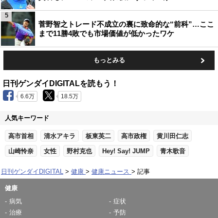
5
菅野智之トレード不成立の裏に致命的な“前科”…ここ
まで11勝4敗でも市場価値が低かったワケ
もっとみる
日刊ゲンダイDIGITALを読もう！
6.6万
18.5万
人気キーワード
高市首相
清水アキラ
板東英二
高市政権
黄川田仁志
山崎怜奈
女性
野村克也
Hey! Say! JUMP
青木歌音
日刊ゲンダイDIGITAL
健康
健康ニュース
記事
健康
病気
症状
治療
予防