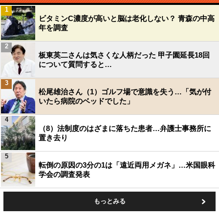
1
ビタミンC濃度が高いと脳は老化しない？ 青森の中高
年を調査
2
板東英二さんは気さくな人柄だった 甲子園延長18回
について質問すると…
3
松尾雄治さん（1）ゴルフ場で意識を失う…「気が付
いたら病院のベッドでした」
4
（8）法制度のはざまに落ちた患者…弁護士事務所に
置き去り
5
転倒の原因の3分の1は「遠近両用メガネ」…米国眼科
学会の調査発表
もっとみる