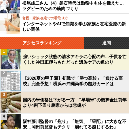
松尾雄二さん（4）釜石時代は勤務中も体を鍛えた…
ラグビーのための筋肉づくり
老親・家族 在宅での看取り方
インターネットやAIで知識を学ぶ家族と在宅医療の新
しい関係
アクセスランキング
週間
1
強いショック状態の清水アキラに心配の声…子供を亡
くした神田正輝らもたどった遺族ケアの道のり
2
【2026夏の甲子園】初戦で「勝つ高校」「負ける高
校」完全予想！横浜vs沖縄尚学の超好カードは…
3
国内の米価格は下がる一方…“早場米”の概算金は前年
より4割下回り農家からは悲鳴が
4
阪神藤川監督の「焦り」「短気」「采配」に大きな不
安…岡田前監督もチクリ「崩れてる感じするわ」