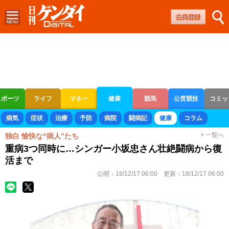
スポーツ
ライフ
マネー
健康
競馬
公営競技
コミッ
ボートレース
競輪
オートレース
病気
症状
治療
予防
病院
闘病記
健康
コラム
> 一覧へ
独白 愉快な“病人”たち
重病3つ同時に…シンガー小坂忠さん壮絶闘病から復
活まで
公開：
18/12/17 06:00
更新：
18/12/17 06:00