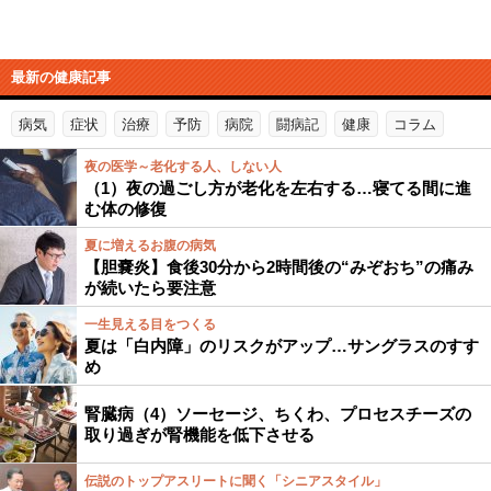
最新の健康記事
病気
症状
治療
予防
病院
闘病記
健康
コラム
夜の医学～老化する人、しない人
（1）夜の過ごし方が老化を左右する…寝てる間に進
む体の修復
夏に増えるお腹の病気
【胆嚢炎】食後30分から2時間後の“みぞおち”の痛み
が続いたら要注意
一生見える目をつくる
夏は「白内障」のリスクがアップ…サングラスのすす
め
腎臓病（4）ソーセージ、ちくわ、プロセスチーズの
取り過ぎが腎機能を低下させる
伝説のトップアスリートに聞く「シニアスタイル」