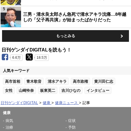
5
三男・清水良太郎さん急死で清水アキラ沈痛…8年越
しの「父子再共演」が始まったばかりだった
もっとみる
日刊ゲンダイDIGITALを読もう！
6.6万
18.5万
人気キーワード
高市首相
青木歌音
清水アキラ
高市政権
黄川田仁志
女性
山崎怜奈
板東英二
吉川ひなの
インタビュー
日刊ゲンダイDIGITAL
健康
健康ニュース
記事
健康
病気
症状
治療
予防