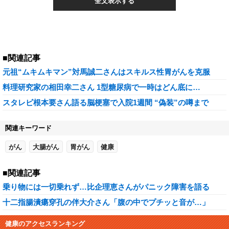
全文表示する
■関連記事
元祖“ムキムキマン”対馬誠二さんはスキルス性胃がんを克服
料理研究家の相田幸二さん 1型糖尿病で一時はどん底に…
スタレビ根本要さん語る脳梗塞で入院1週間 “偽装”の噂まで
関連キーワード
がん
大腸がん
胃がん
健康
■関連記事
乗り物には一切乗れず…比企理恵さんがパニック障害を語る
十二指腸潰瘍穿孔の伴大介さん「腹の中でプチッと音が…」
健康のアクセスランキング