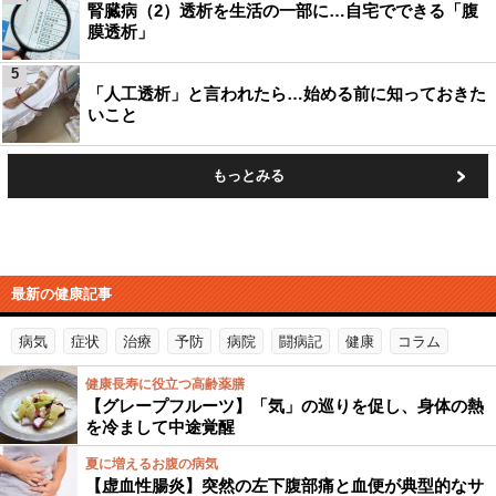
腎臓病（2）透析を生活の一部に…自宅でできる「腹
膜透析」
5
「人工透析」と言われたら…始める前に知っておきた
いこと
もっとみる
最新の健康記事
病気
症状
治療
予防
病院
闘病記
健康
コラム
健康長寿に役立つ高齢薬膳
【グレープフルーツ】「気」の巡りを促し、身体の熱
を冷まして中途覚醒
夏に増えるお腹の病気
【虚血性腸炎】突然の左下腹部痛と血便が典型的なサ