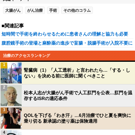
大腸がん
がん治療
手術
その他のコラム
■関連記事
短時間で手術を終わらせるために患者さんの理解と協力も必要
腹腔鏡手術の登場と麻酔薬の進歩で盲腸・脱腸手術が入院不要に
治療のアクセスランキング
1
腎臓病（1）「人工透析」と言われたら…「する・し
ない」を決める前に医師に聞くべきこと
2
松本人志が大腸がん手術で人工肛門を公表…肛門を温
存するISRの適応条件
3
QOLを下げる「わき汗」…6月治療でひと夏を爽快に
乗り切る 新承認の塗り薬は保険適用
4