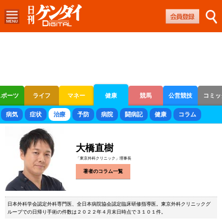
スポーツ
ライフ
マネー
健康
競馬
公営競技
コミッ
ボートレース
競輪
オートレース
病気
症状
治療
予防
病院
闘病記
健康
コラム
大橋直樹
「東京外科クリニック」理事長
著者のコラム一覧
日本外科学会認定外科専門医、全日本病院協会認定臨床研修指導医。東京外科クリニックグ
ループでの日帰り手術の件数は２０２２年４月末日時点で３１０１件。