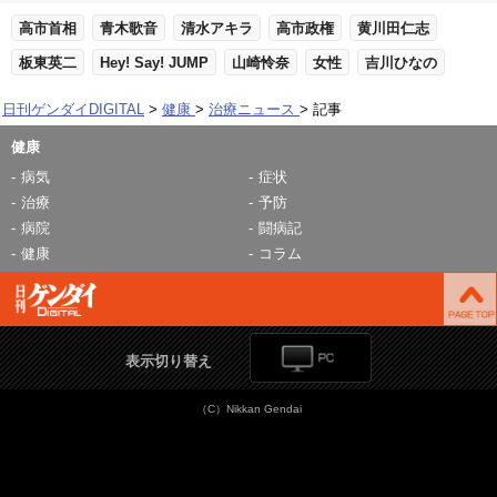
高市首相
青木歌音
清水アキラ
高市政権
黄川田仁志
板東英二
Hey! Say! JUMP
山崎怜奈
女性
吉川ひなの
日刊ゲンダイDIGITAL
健康
治療ニュース
記事
健康
病気
症状
治療
予防
病院
闘病記
健康
コラム
表示切り替え
（C）Nikkan Gendai