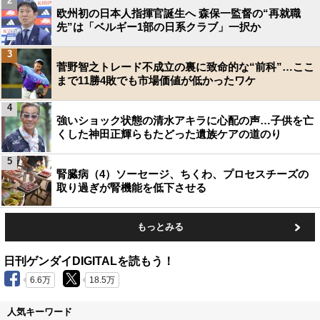
2
欧州初の日本人指揮官誕生へ 森保一監督の“再就職
先”は「ベルギー1部の日系クラブ」一択か
3
菅野智之トレード不成立の裏に致命的な“前科”…ここ
まで11勝4敗でも市場価値が低かったワケ
4
強いショック状態の清水アキラに心配の声…子供を亡
くした神田正輝らもたどった遺族ケアの道のり
5
腎臓病（4）ソーセージ、ちくわ、プロセスチーズの
取り過ぎが腎機能を低下させる
もっとみる
日刊ゲンダイDIGITALを読もう！
6.6万
18.5万
人気キーワード