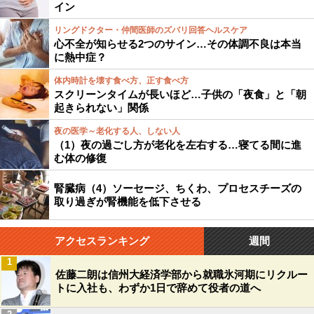
イン
リングドクター・仲間医師のズバリ回答ヘルスケア
心不全が知らせる2つのサイン…その体調不良は本当
に熱中症？
体内時計を壊す食べ方、正す食べ方
スクリーンタイムが長いほど…子供の「夜食」と「朝
起きられない」関係
夜の医学～老化する人、しない人
（1）夜の過ごし方が老化を左右する…寝てる間に進
む体の修復
腎臓病（4）ソーセージ、ちくわ、プロセスチーズの
取り過ぎが腎機能を低下させる
アクセスランキング
週間
1
佐藤二朗は信州大経済学部から就職氷河期にリクルー
トに入社も、わずか1日で辞めて役者の道へ