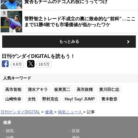
賛否もチームのテコ入れ役にうってつけ
5
菅野智之トレード不成立の裏に致命的な“前科”…ここ
まで11勝4敗でも市場価値が低かったワケ
もっとみる
日刊ゲンダイDIGITALを読もう！
6.6万
18.5万
人気キーワード
高市首相
清水アキラ
板東英二
高市政権
黄川田仁志
山崎怜奈
女性
野村克也
Hey! Say! JUMP
青木歌音
日刊ゲンダイDIGITAL
健康
病気ニュース
記事
健康
病気
症状
治療
予防