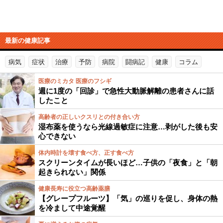
最新の健康記事
病気
症状
治療
予防
病院
闘病記
健康
コラム
医療のミカタ 医療のフシギ
週に1度の「回診」で急性大動脈解離の患者さんに話
したこと
高齢者の正しいクスリとの付き合い方
湿布薬を使うなら光線過敏症に注意…剥がした後も安
心できない
体内時計を壊す食べ方、正す食べ方
スクリーンタイムが長いほど…子供の「夜食」と「朝
起きられない」関係
健康長寿に役立つ高齢薬膳
【グレープフルーツ】「気」の巡りを促し、身体の熱
を冷まして中途覚醒