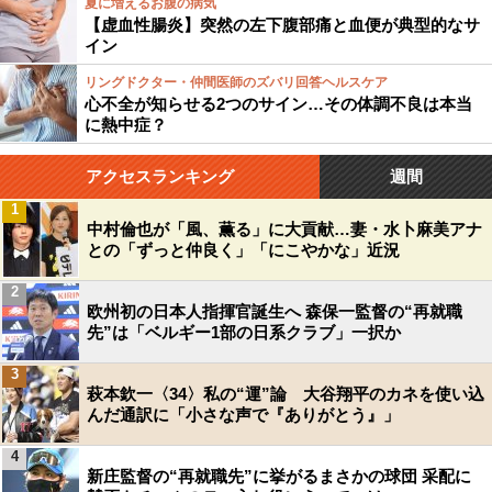
夏に増えるお腹の病気
【虚血性腸炎】突然の左下腹部痛と血便が典型的なサ
イン
リングドクター・仲間医師のズバリ回答ヘルスケア
心不全が知らせる2つのサイン…その体調不良は本当
に熱中症？
アクセスランキング
週間
1
中村倫也が「風、薫る」に大貢献…妻・水卜麻美アナ
との「ずっと仲良く」「にこやかな」近況
2
欧州初の日本人指揮官誕生へ 森保一監督の“再就職
先”は「ベルギー1部の日系クラブ」一択か
3
萩本欽一〈34〉私の“運”論 大谷翔平のカネを使い込
んだ通訳に「小さな声で『ありがとう』」
4
新庄監督の“再就職先”に挙がるまさかの球団 采配に