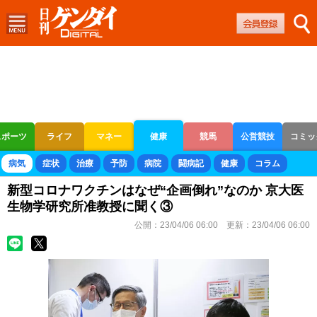
スポーツ
ライフ
マネー
健康
競馬
公営競技
コミッ
ボートレース
競輪
オートレース
病気
症状
治療
予防
病院
闘病記
健康
コラム
新型コロナワクチンはなぜ“企画倒れ”なのか 京大医
生物学研究所准教授に聞く③
公開：
23/04/06 06:00
更新：
23/04/06 06:00