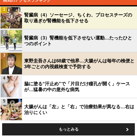
病気のアクセスランキング
1
腎臓病（4）ソーセージ、ちくわ、プロセスチーズの
取り過ぎが腎機能を低下させる
2
腎臓病（3）腎機能を低下させない運動…たったひと
つのポイント
3
東野圭吾さんは68歳で他界…大腸がんは毎年の検便と
3年ごとの内視鏡検査で予防する
4
脇に塗る“汗止め”で「片目だけ瞳孔が開く」ケース
が…猛暑の中の意外な病気
5
大腸がんは「左」と「右」で治療効果が異なる…右は
治りにくい
もっとみる