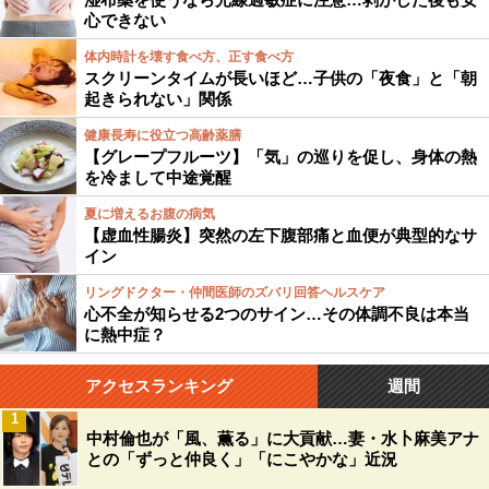
心できない
体内時計を壊す食べ方、正す食べ方
スクリーンタイムが長いほど…子供の「夜食」と「朝
起きられない」関係
健康長寿に役立つ高齢薬膳
【グレープフルーツ】「気」の巡りを促し、身体の熱
を冷まして中途覚醒
夏に増えるお腹の病気
【虚血性腸炎】突然の左下腹部痛と血便が典型的なサ
イン
リングドクター・仲間医師のズバリ回答ヘルスケア
心不全が知らせる2つのサイン…その体調不良は本当
に熱中症？
アクセスランキング
週間
1
中村倫也が「風、薫る」に大貢献…妻・水卜麻美アナ
との「ずっと仲良く」「にこやかな」近況