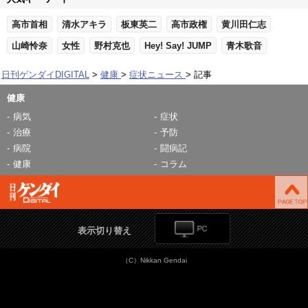
高市首相
清水アキラ
板東英二
高市政権
黄川田仁志
山崎怜奈
女性
野村克也
Hey! Say! JUMP
青木歌音
日刊ゲンダイDIGITAL
健康
症状ニュース
記事
健康
病気
症状
治療
予防
病院
闘病記
健康
コラム
表示切り替え
（C）Nikkan Gendai