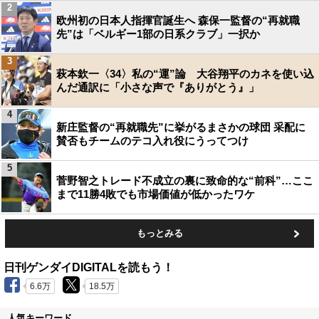
2
欧州初の日本人指揮官誕生へ 森保一監督の“再就職
先”は「ベルギー1部の日系クラブ」一択か
3
萩本欽一〈34〉私の“運”論 大谷翔平のカネを使い込
んだ通訳に「小さな声で『ありがとう』」
4
新庄監督の“再就職先”に挙がるまさかの球団 采配に
賛否もチームのテコ入れ役にうってつけ
5
菅野智之トレード不成立の裏に致命的な“前科”…ここ
まで11勝4敗でも市場価値が低かったワケ
もっとみる
日刊ゲンダイDIGITALを読もう！
6.6万
18.5万
人気キーワード