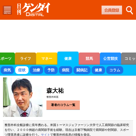
スポーツ
ライフ
マネー
健康
競馬
公営競技
コミッ
ボートレース
競輪
オートレース
病気
症状
治療
予防
病院
闘病記
健康
コラム
森大祐
整形外科医
著者のコラム一覧
整形外科全般診療に長年携わる。米国トーマスジェファーソン大学で人工肩関節の臨床研究
を行い、２０００例超の肩関節手術を経験。現在は京都下鴨病院で肩関節や肘関節、スポー
ツ障害患者に診療を行う。
サイト
で整形外科疾患の情報を発信。