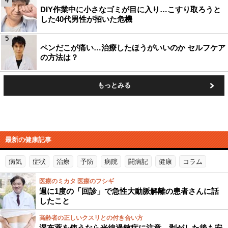
4
DIY作業中に小さなゴミが目に入り…こすり取ろうと
した40代男性が招いた危機
5
ペンだこが痛い…治療したほうがいいのか セルフケア
の方法は？
もっとみる
最新の健康記事
病気
症状
治療
予防
病院
闘病記
健康
コラム
医療のミカタ 医療のフシギ
週に1度の「回診」で急性大動脈解離の患者さんに話
したこと
高齢者の正しいクスリとの付き合い方
湿布薬を使うなら光線過敏症に注意…剥がした後も安