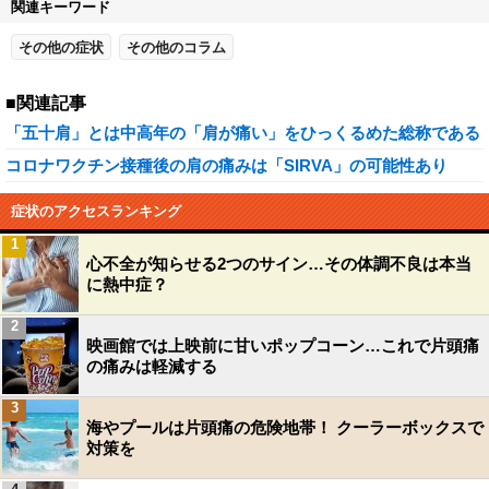
関連キーワード
その他の症状
その他のコラム
■関連記事
「五十肩」とは中高年の「肩が痛い」をひっくるめた総称である
コロナワクチン接種後の肩の痛みは「SIRVA」の可能性あり
症状のアクセスランキング
1
心不全が知らせる2つのサイン…その体調不良は本当
に熱中症？
2
映画館では上映前に甘いポップコーン…これで片頭痛
の痛みは軽減する
3
海やプールは片頭痛の危険地帯！ クーラーボックスで
対策を