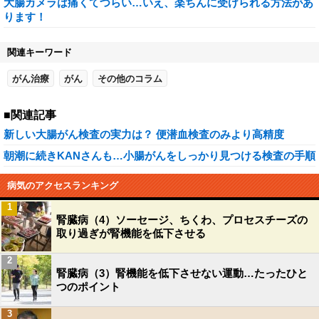
大腸カメラは痛くてつらい…いえ、楽ちんに受けられる方法があ
ります！
関連キーワード
がん治療
がん
その他のコラム
■関連記事
新しい大腸がん検査の実力は？ 便潜血検査のみより高精度
朝潮に続きKANさんも…小腸がんをしっかり見つける検査の手順
病気のアクセスランキング
1
腎臓病（4）ソーセージ、ちくわ、プロセスチーズの
取り過ぎが腎機能を低下させる
2
腎臓病（3）腎機能を低下させない運動…たったひと
つのポイント
3