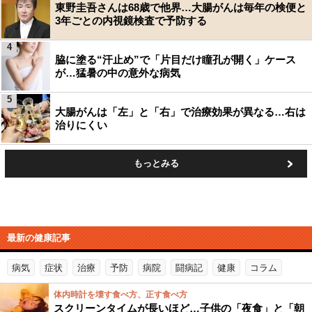
東野圭吾さんは68歳で他界…大腸がんは毎年の検便と
3年ごとの内視鏡検査で予防する
4
脇に塗る“汗止め”で「片目だけ瞳孔が開く」ケース
が…猛暑の中の意外な病気
5
大腸がんは「左」と「右」で治療効果が異なる…右は
治りにくい
もっとみる
最新の健康記事
病気
症状
治療
予防
病院
闘病記
健康
コラム
体内時計を壊す食べ方、正す食べ方
スクリーンタイムが長いほど…子供の「夜食」と「朝