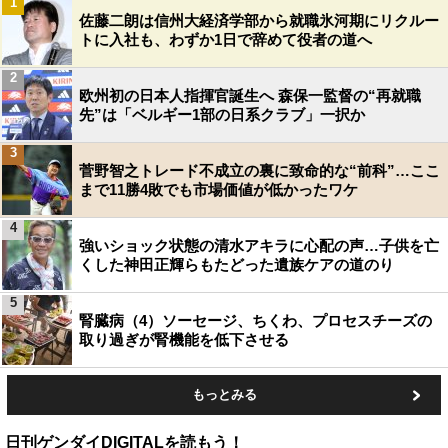
1
佐藤二朗は信州大経済学部から就職氷河期にリクルー
トに入社も、わずか1日で辞めて役者の道へ
2
欧州初の日本人指揮官誕生へ 森保一監督の“再就職
先”は「ベルギー1部の日系クラブ」一択か
3
菅野智之トレード不成立の裏に致命的な“前科”…ここ
まで11勝4敗でも市場価値が低かったワケ
4
強いショック状態の清水アキラに心配の声…子供を亡
くした神田正輝らもたどった遺族ケアの道のり
5
腎臓病（4）ソーセージ、ちくわ、プロセスチーズの
取り過ぎが腎機能を低下させる
もっとみる
日刊ゲンダイDIGITALを読もう！