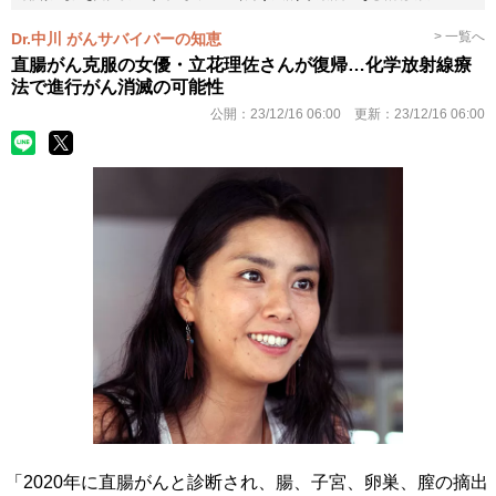
> 一覧へ
Dr.中川 がんサバイバーの知恵
直腸がん克服の女優・立花理佐さんが復帰…化学放射線療
法で進行がん消滅の可能性
公開：
23/12/16 06:00
更新：
23/12/16 06:00
「2020年に直腸がんと診断され、腸、子宮、卵巣、膣の摘出