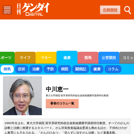
スポーツ
ライフ
マネー
健康
競馬
公営競技
コミッ
ボートレース
競輪
オートレース
病気
症状
治療
予防
病院
闘病記
健康
コラム
中川恵一
東大大学病院 医学系研究科総合放射線腫瘍学講座特任教授
著者のコラム一覧
1960年生まれ。東大大学病院 医学系研究科総合放射線腫瘍学講座特任教授。すべてのがんの
診断と治療に精通するエキスパート。がん対策推進協議会委員も務めるほか、子供向けのが
ん教育にも力を入れる。「がんのひみつ」「切らずに治すがん治療」など著書多数。