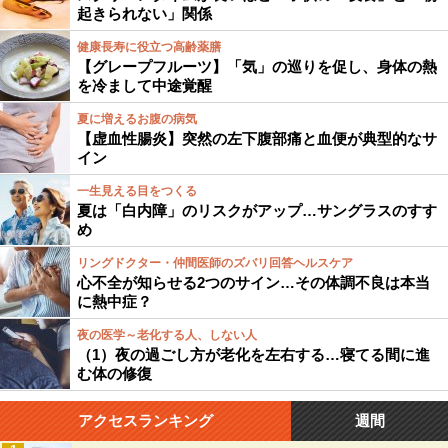
起きられない」関係
健康長寿に役立つ高齢薬膳
【グレープフルーツ】「気」の巡りを促し、身体の熱
を冷まして中途覚醒
夏に増えるお腹の病気
【虚血性腸炎】突然の左下腹部痛と血便が典型的なサ
イン
一生見える目をつくる
夏は「白内障」のリスクがアップ…サングラスのすす
め
リングドクター・仲間医師のズバリ回答ヘルスケア
心不全が知らせる2つのサイン…その体調不良は本当
に熱中症？
夜の医学～老化する人、しない人
（1）夜の過ごし方が老化を左右する…寝てる間に進
む体の修復
アクセスランキング
週間