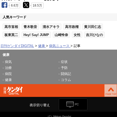
6.6万
18.5万
人気キーワード
高市首相
青木歌音
清水アキラ
高市政権
黄川田仁志
板東英二
Hey! Say! JUMP
山崎怜奈
女性
吉川ひなの
日刊ゲンダイDIGITAL
健康
病気ニュース
記事
健康
病気
症状
治療
予防
病院
闘病記
健康
コラム
表示切り替え
（C）Nikkan Gendai