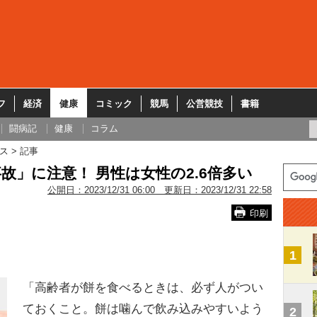
フ
経済
健康
コミック
競馬
公営競技
書籍
闘病記
健康
コラム
ス
記事
故」に注意！ 男性は女性の2.6倍多い
公開日：
2023/12/31 06:00
更新日：
2023/12/31 22:58
印刷
1
「高齢者が餅を食べるときは、必ず人がつい
ておくこと。餅は噛んで飲み込みやすいよう
2