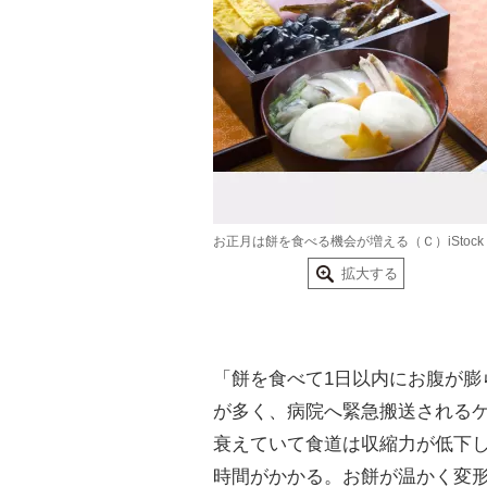
お正月は餅を食べる機会が増える（Ｃ）iStock
拡大する
「餅を食べて1日以内にお腹が膨
が多く、病院へ緊急搬送される
衰えていて食道は収縮力が低下
時間がかかる。お餅が温かく変