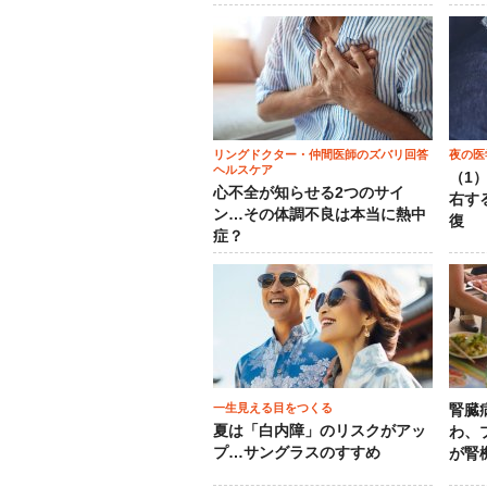
リングドクター・仲間医師のズバリ回答
夜の医
ヘルスケア
（1
心不全が知らせる2つのサイ
右す
ン…その体調不良は本当に熱中
復
症？
一生見える目をつくる
腎臓
夏は「白内障」のリスクがアッ
わ、
プ…サングラスのすすめ
が腎