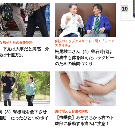
10
伝説のトップアスリートに聞く「シニア
な息子と母の介護物語
スタイル」
0）下見は大事だと痛感…介
松尾雄二さん（4）釜石時代は
設は千差万別
勤務中も体を鍛えた…ラグビー
のための筋肉づくり
夏に増えるお腹の病気
病（3）腎機能を低下させ
【虫垂炎】みぞおちから右の下
運動…たったひとつのポイ
腹部に移動する痛みに注意！