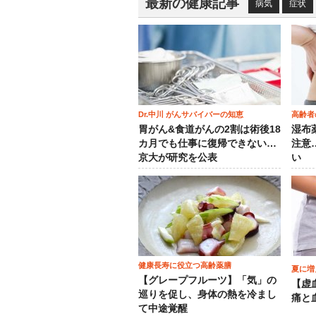
最新の健康記事
病気
症状
Dr.中川 がんサバイバーの知恵
高齢者
胃がん&食道がんの2割は術後18
湿布
カ月でも仕事に復帰できない…
注意
京大が研究を公表
い
健康長寿に役立つ高齢薬膳
夏に増
【グレープフルーツ】「気」の
【虚
巡りを促し、身体の熱を冷まし
痛と
て中途覚醒