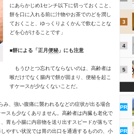
にあらかじめ1センチ以下に切っておくこと、
餅を口に入れる前に汁物やお茶でのどを潤し
3
ておくこと、ゆっくりよくかんで飲むことな
どを心がけることです」
4
■餅による「正月
便秘
」にも注意
もうひとつ忘れてならないのは、高齢者は
5
喉だけでなく腸内で餅が固まり、便秘を起こ
すケースが少なくないことだ。
らみ、強い腹痛に襲われるなどの症状が出る場合
PR
ケースも少なくありません。高齢者は内臓も老化で
し、胃も小腸に内容物を送り出すスピードが落ちて
PR
形しやすい状況では胃の出口を通過するものの、小