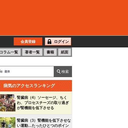
会員登録
ログイン
コラム一覧
著者一覧
書籍
紙面
病気のアクセスランキング
腎臓病（4）ソーセージ、ちく
わ、プロセスチーズの取り過ぎ
が腎機能を低下させる
腎臓病（3）腎機能を低下させな
い運動…たったひとつのポイン