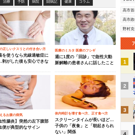
治療
予防
病院
闘病記
健康
コラム
高市首
高市政
野村克
の正しいクスリとの付き合い方
医療のミカタ 医療のフシギ
薬を使うなら光線過敏症に
週に1度の「回診」で急性大動
1
…剥がした後も安心できな
脈解離の患者さんに話したこと
2
3
体内時計を壊す食べ方、正す食べ方
えるお腹の病気
スクリーンタイムが長いほど…
血性腸炎】突然の左下腹部
子供の「夜食」と「朝起きられ
血便が典型的なサイン
ない」関係
4