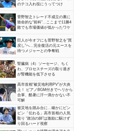
のテコ入れ役にうってつけ
菅野智之トレード不成立の裏に
致命的な“前科”…ここまで11勝4
敗でも市場価値が低かったワケ
巨人が今オフにも菅野智之を“買
戻し”へ…完全復活の元エースを
待つメジャーとの争奪戦
腎臓病（4）ソーセージ、ちく
わ、プロセスチーズの取り過ぎ
が腎機能を低下させる
高市首相“被災地利用PV”が大炎
上！ ピアノBGM付きでヘリから
合掌、酷暑に汗一滴かかない不
可解
被災地を踏み台に…確かにビン
ビン「伝わる」高市首相の人気
取り “政治の師”は激励に駆けず
り回るハード視察