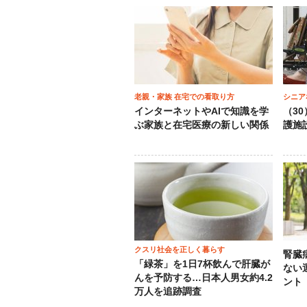
老親・家族 在宅での看取り方
シニア
インターネットやAIで知識を学
（3
ぶ家族と在宅医療の新しい関係
護施
クスリ社会を正しく暮らす
腎臓
「緑茶」を1日7杯飲んで肝臓が
ない
んを予防する…日本人男女約4.2
ント
万人を追跡調査