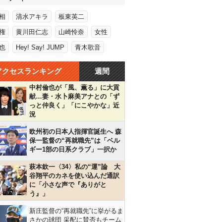
相
清水アキラ
板東英二
権
黄川田仁志
山崎怜奈
女性
也
Hey! Say! JUMP
青木歌音
アクセスランキング
週間
中村倫也が「風、薫る」に大貢
献…妻・水卜麻美アナとの「ず
っと仲良く」「にこやかな」近
況
欧州初の日本人指揮官誕生へ 森
保一監督の“再就職先”は「ベル
ギー1部の日系クラブ」一択か
萩本欽一〈34〉私の“運”論 大
谷翔平のカネを使い込んだ通訳
に「小さな声で『ありがと
う』」
新庄監督の“再就職先”に挙がるま
さかの球団 采配に賛否もチーム