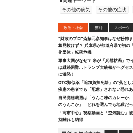
■関連キーワード
その他の病気
その他の症状
政治・社会
芸能
スポーツ
“財政のプロ”斎藤元彦知事はなぜ粉飾
算見抜けず？ 兵庫県が都道府県で初の
化団体」転落危機
軍事大国がなぜ？ 米が「兵器枯渇」で
は継続困難…トランプ大統領がヘグセス
に激怒！
OTC類似薬「追加負担免除」の“落とし
疾患の患者でも「配慮」されない恐れあ
自民党総裁選は「うんこ味のカレーか、
のうんこか」 どれを選んでも地獄だっ
「高市中心」視察動画と「空気読む」被
持離れも納得