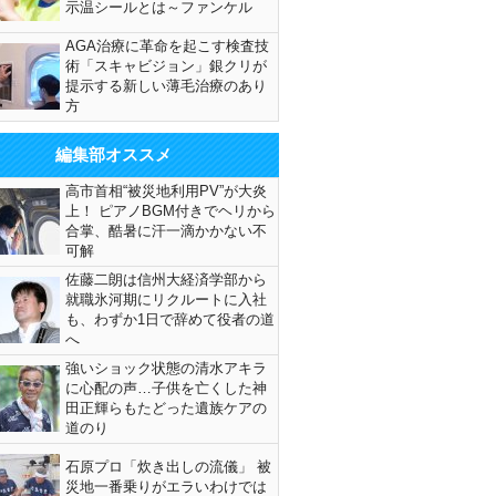
示温シールとは～ファンケル
AGA治療に革命を起こす検査技
術「スキャビジョン」銀クリが
提示する新しい薄毛治療のあり
方
編集部オススメ
高市首相“被災地利用PV”が大炎
上！ ピアノBGM付きでヘリから
合掌、酷暑に汗一滴かかない不
可解
佐藤二朗は信州大経済学部から
就職氷河期にリクルートに入社
も、わずか1日で辞めて役者の道
へ
強いショック状態の清水アキラ
に心配の声…子供を亡くした神
田正輝らもたどった遺族ケアの
道のり
石原プロ「炊き出しの流儀」 被
災地一番乗りがエラいわけでは