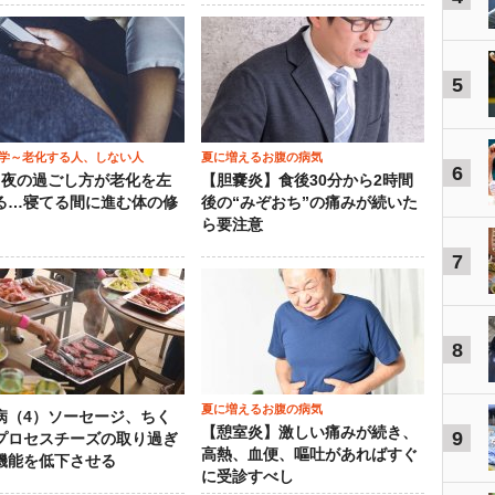
5
学～老化する人、しない人
夏に増えるお腹の病気
6
）夜の過ごし方が老化を左
【胆嚢炎】食後30分から2時間
る…寝てる間に進む体の修
後の“みぞおち”の痛みが続いた
ら要注意
7
8
夏に増えるお腹の病気
病（4）ソーセージ、ちく
【憩室炎】激しい痛みが続き、
9
プロセスチーズの取り過ぎ
高熱、血便、嘔吐があればすぐ
機能を低下させる
に受診すべし