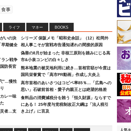
食事
ライフ
マネー
BOOKS
まがいの決
シリーズ 保阪メモ「昭和史余話」（12）松岡外
「早期健全
相人事こそが宣戦布告通知遅れの間接的原因
偽善の8月が始まった 非核三原則を踏みにじる高
イラン戦争
市&小泉コンビの白々しさ
国防長官
熊本地震の被災地利用に続き…首相官邸が今度は
国民栄誉賞で「高市PR動画」作成し大炎上
穴”…慢性
高市首相のあいさつはコピペ率85％…「広島への
り
思い」石破前首相・愛子内親王とは絶望的格差
カレー味
食料品の消費減税分を賄う「恒久財源」ならすで
た
にある！ 25年度与党税制改正大綱は「法人税引
災者…支
き上げ」に言及
人気