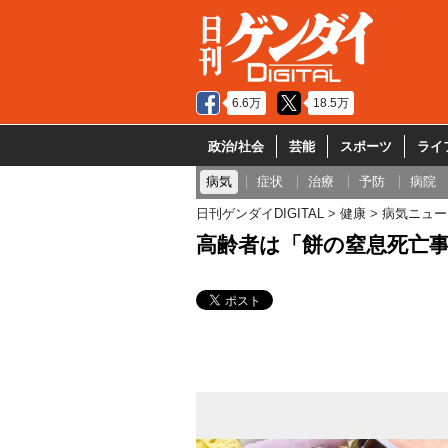
6.6万
18.5万
政治/社会
芸能
スポーツ
ライ
病気
症状
治療
予防
病院
日刊ゲンダイDIGITAL
健康
病気ニュー
高齢者は「餅の窒息死亡事