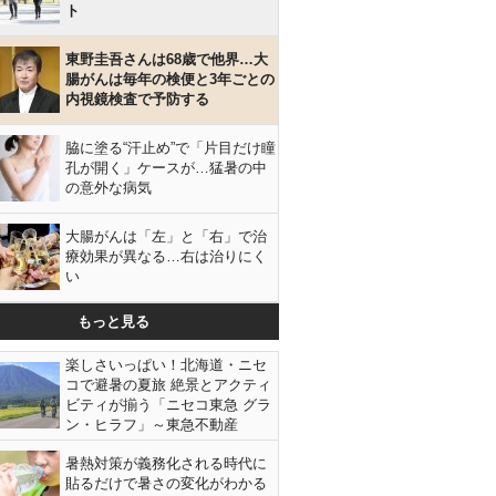
ト
東野圭吾さんは68歳で他界…大
腸がんは毎年の検便と3年ごとの
内視鏡検査で予防する
脇に塗る“汗止め”で「片目だけ瞳
孔が開く」ケースが…猛暑の中
の意外な病気
大腸がんは「左」と「右」で治
療効果が異なる…右は治りにく
い
もっと見る
楽しさいっぱい！北海道・ニセ
コで避暑の夏旅 絶景とアクティ
ビティが揃う「ニセコ東急 グラ
ン・ヒラフ」～東急不動産
暑熱対策が義務化される時代に
貼るだけで暑さの変化がわかる