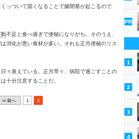
にくっついて固くなることで腸閉塞が起こるので
PR
運動
不足と食べ過ぎで便秘になりがち。そのうえ、
理は消化が悪い食材が多い。それも正月便秘のリス
1
日々衰えている。正月早々、病院で過ごすことの
には十分注意することだ。
2
前へ
1
2
<<
3
4