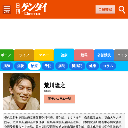
スポーツ
ライフ
マネー
健康
競馬
公営競技
コミッ
ボートレース
競輪
オートレース
病気
症状
治療
予防
病院
闘病記
健康
コラム
荒川隆之
薬剤師
著者のコラム一覧
長久堂野村病院診療支援部薬剤科科長、薬剤師。１９７５年、奈良県生まれ。福山大学大学
院卒。広島県薬剤師会常務理事、広島県病院薬剤師会理事、日本病院薬剤師会中小病院委員
会副委員長などを兼務。日本病院薬剤師会感染制御認定薬剤師、日本化学療法学会抗菌化学