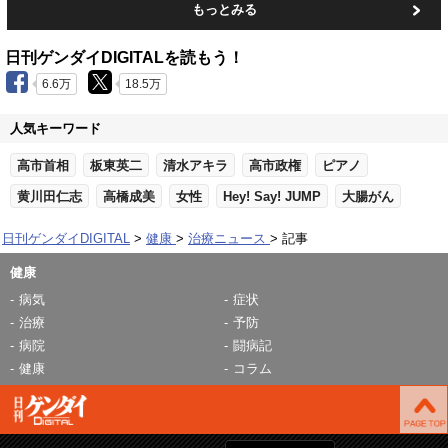
もっとみる
日刊ゲンダイDIGITALを読もう！
6.6万
18.5万
人気キーワード
高市首相
板東英二
清水アキラ
高市政権
ピアノ
黄川田仁志
高橋成美
女性
Hey! Say! JUMP
大腸がん
日刊ゲンダイDIGITAL
健康
治療ニュース
記事
健康
病気
症状
治療
予防
病院
闘病記
健康
コラム