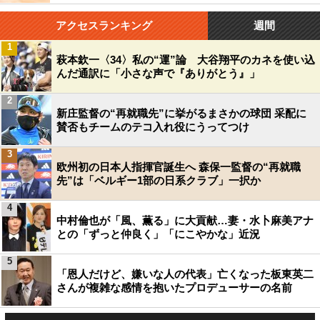
アクセスランキング
週間
1
萩本欽一〈34〉私の“運”論 大谷翔平のカネを使い込
んだ通訳に「小さな声で『ありがとう』」
2
新庄監督の“再就職先”に挙がるまさかの球団 采配に
賛否もチームのテコ入れ役にうってつけ
3
欧州初の日本人指揮官誕生へ 森保一監督の“再就職
先”は「ベルギー1部の日系クラブ」一択か
4
中村倫也が「風、薫る」に大貢献…妻・水卜麻美アナ
との「ずっと仲良く」「にこやかな」近況
5
「恩人だけど、嫌いな人の代表」亡くなった板東英二
さんが複雑な感情を抱いたプロデューサーの名前