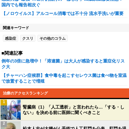
国内でも報告相次ぐ
【ノロウイルス】アルコール消毒では不十分 流水手洗いが重要
関連キーワード
感染症
クスリ
その他のコラム
■関連記事
例年の3倍に急増中！「溶連菌」は大人が感染すると重症化リス
ク大
【チャーハン症候群】食中毒を起こすセレウス菌は食べ物を室温
で放置することで増殖
治療のアクセスランキング
1
腎臓病（1）「人工透析」と言われたら…「する・し
ない」を決める前に医師に聞くべきこと
2
松本人志が大腸がん手術で人工肛門を公表…肛門を温