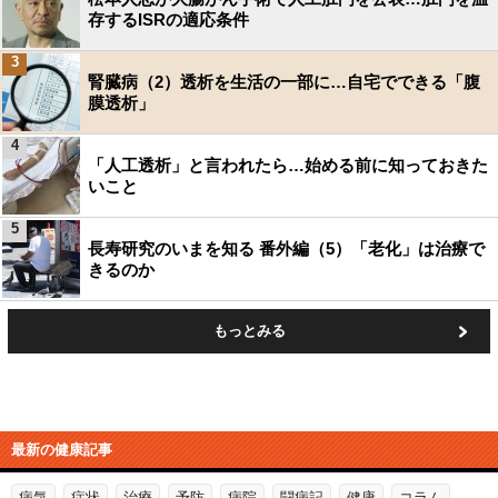
存するISRの適応条件
3
腎臓病（2）透析を生活の一部に…自宅でできる「腹
膜透析」
4
「人工透析」と言われたら…始める前に知っておきた
いこと
5
長寿研究のいまを知る 番外編（5）「老化」は治療で
きるのか
もっとみる
最新の健康記事
病気
症状
治療
予防
病院
闘病記
健康
コラム