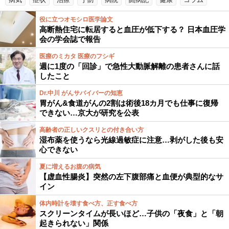
役に立つオモシロ医学論文
高断熱住宅に転居すると血圧が低下する？ 日本血圧学
会の学会誌で報告
医療のミカタ 医療のフシギ
週に1度の「回診」で急性大動脈解離の患者さんに話
したこと
Dr.中川 がんサバイバーの知恵
胃がん&食道がんの2割は術後18カ月でも仕事に復帰
できない…京大が研究を公表
高齢者の正しいクスリとの付き合い方
湿布薬を使うなら光線過敏症に注意…剥がした後も安
心できない
夏に増えるお腹の病気
【虚血性腸炎】突然の左下腹部痛と血便が典型的なサ
イン
体内時計を壊す食べ方、正す食べ方
スクリーンタイムが長いほど…子供の「夜食」と「朝
起きられない」関係