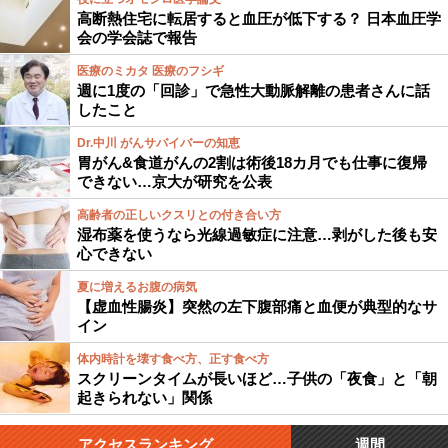
高断熱住宅に転居すると血圧が低下する？ 日本血圧学
会の学会誌で報告
医療のミカタ 医療のフシギ
週に1度の「回診」で急性大動脈解離の患者さんに話
したこと
Dr.中川 がんサバイバーの知恵
胃がん&食道がんの2割は術後18カ月でも仕事に復帰
できない…京大が研究を公表
高齢者の正しいクスリとの付き合い方
湿布薬を使うなら光線過敏症に注意…剥がした後も安
心できない
夏に増えるお腹の病気
【虚血性腸炎】突然の左下腹部痛と血便が典型的なサ
イン
体内時計を壊す食べ方、正す食べ方
スクリーンタイムが長いほど…子供の「夜食」と「朝
起きられない」関係
アクセスランキング
週間