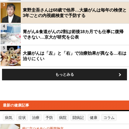
3
東野圭吾さんは68歳で他界…大腸がんは毎年の検便と
3年ごとの内視鏡検査で予防する
4
胃がん&食道がんの2割は術後18カ月でも仕事に復帰
できない…京大が研究を公表
5
大腸がんは「左」と「右」で治療効果が異なる…右は
治りにくい
もっとみる
最新の健康記事
病気
症状
治療
予防
病院
闘病記
健康
コラム
役に立つオモシロ医学論文