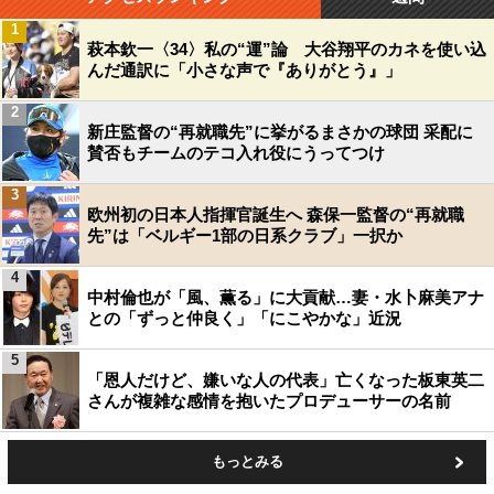
1
萩本欽一〈34〉私の“運”論 大谷翔平のカネを使い込
んだ通訳に「小さな声で『ありがとう』」
2
新庄監督の“再就職先”に挙がるまさかの球団 采配に
賛否もチームのテコ入れ役にうってつけ
3
欧州初の日本人指揮官誕生へ 森保一監督の“再就職
先”は「ベルギー1部の日系クラブ」一択か
4
中村倫也が「風、薫る」に大貢献…妻・水卜麻美アナ
との「ずっと仲良く」「にこやかな」近況
5
「恩人だけど、嫌いな人の代表」亡くなった板東英二
さんが複雑な感情を抱いたプロデューサーの名前
もっとみる