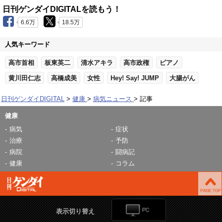
日刊ゲンダイDIGITALを読もう！
6.6万
18.5万
人気キーワード
高市首相
板東英二
清水アキラ
高市政権
ピアノ
黄川田仁志
高橋成美
女性
Hey! Say! JUMP
大腸がん
日刊ゲンダイDIGITAL
健康
病気ニュース
記事
健康
病気
症状
治療
予防
病院
闘病記
健康
コラム
表示切り替え