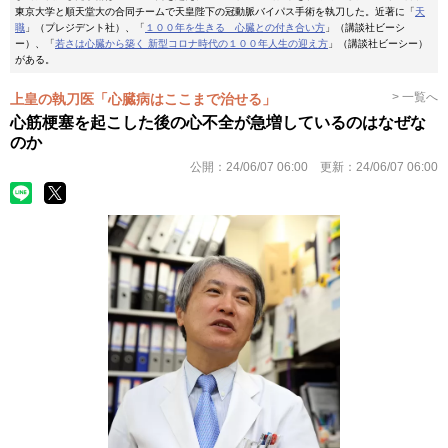
東京大学と順天堂大の合同チームで天皇陛下の冠動脈バイパス手術を執刀した。近著に「
天
職
」（プレジデント社）、「
１００年を生きる 心臓との付き合い方
」（講談社ビーシ
ー）、「
若さは心臓から築く 新型コロナ時代の１００年人生の迎え方
」（講談社ビーシー）
がある。
> 一覧へ
上皇の執刀医「心臓病はここまで治せる」
心筋梗塞を起こした後の心不全が急増しているのはなぜな
のか
公開：
24/06/07 06:00
更新：
24/06/07 06:00