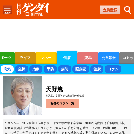
スポーツ
ライフ
マネー
健康
競馬
公営競技
コミッ
ボートレース
競輪
オートレース
病気
症状
治療
予防
病院
闘病記
健康
コラム
天野篤
順天堂大学医学部心臓血管外科教授
著者のコラム一覧
１９５５年、埼玉県蓮田市生まれ。日本大学医学部卒業後、亀田総合病院（千葉県鴨川市）
や新東京病院（千葉県松戸市）などで数多くの手術症例を重ね、０２年に現職に就任。これ
までに執刀した手術は６５００例を超え、９８％以上の成功率を収めている。１２年２月、