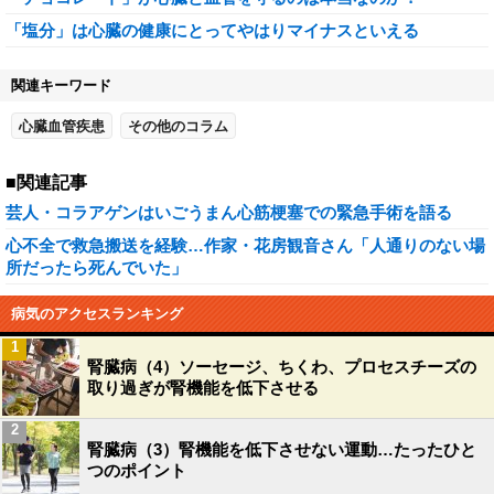
「塩分」は心臓の健康にとってやはりマイナスといえる
関連キーワード
心臓血管疾患
その他のコラム
■関連記事
芸人・コラアゲンはいごうまん心筋梗塞での緊急手術を語る
心不全で救急搬送を経験…作家・花房観音さん「人通りのない場
所だったら死んでいた」
病気のアクセスランキング
1
腎臓病（4）ソーセージ、ちくわ、プロセスチーズの
取り過ぎが腎機能を低下させる
2
腎臓病（3）腎機能を低下させない運動…たったひと
つのポイント