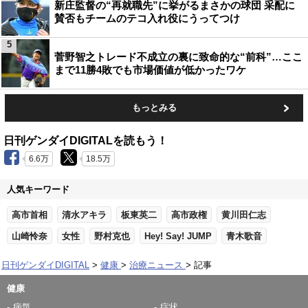
新庄監督の“再就職先”に挙がるまさかの球団 采配に
賛否もチームのテコ入れ役にうってつけ
5
菅野智之トレード不成立の裏に致命的な“前科”…ここ
まで11勝4敗でも市場価値が低かったワケ
もっとみる
日刊ゲンダイDIGITALを読もう！
6.6万
18.5万
人気キーワード
高市首相
清水アキラ
板東英二
高市政権
黄川田仁志
山崎怜奈
女性
野村克也
Hey! Say! JUMP
青木歌音
日刊ゲンダイDIGITAL
健康
治療ニュース
記事
健康
病気
症状