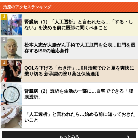
治療のアクセスランキング
1
腎臓病（1）「人工透析」と言われたら…「する・し
ない」を決める前に医師に聞くべきこと
2
松本人志が大腸がん手術で人工肛門を公表…肛門を温
存するISRの適応条件
3
QOLを下げる「わき汗」…6月治療でひと夏を爽快に
乗り切る 新承認の塗り薬は保険適用
4
腎臓病（2）透析を生活の一部に…自宅でできる「腹
膜透析」
5
「人工透析」と言われたら…始める前に知っておきた
いこと
もっとみる