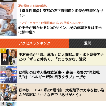
夏に増えるお腹の病気
【虚血性腸炎】突然の左下腹部痛と血便が典型的なサ
イン
リングドクター・仲間医師のズバリ回答ヘルスケア
心不全が知らせる2つのサイン…その体調不良は本当
に熱中症？
アクセスランキング
週間
1
中村倫也が「風、薫る」に大貢献…妻・水卜麻美アナ
との「ずっと仲良く」「にこやかな」近況
2
欧州初の日本人指揮官誕生へ 森保一監督の“再就職
先”は「ベルギー1部の日系クラブ」一択か
3
萩本欽一〈34〉私の“運”論 大谷翔平のカネを使い込
んだ通訳に「小さな声で『ありがとう』」
4