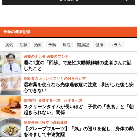
最新の健康記事
病気
症状
治療
予防
病院
闘病記
健康
コラム
医療のミカタ 医療のフシギ
週に1度の「回診」で急性大動脈解離の患者さんに話
したこと
高齢者の正しいクスリとの付き合い方
湿布薬を使うなら光線過敏症に注意…剥がした後も安
心できない
体内時計を壊す食べ方、正す食べ方
スクリーンタイムが長いほど…子供の「夜食」と「朝
起きられない」関係
健康長寿に役立つ高齢薬膳
【グレープフルーツ】「気」の巡りを促し、身体の熱
を冷まして中途覚醒