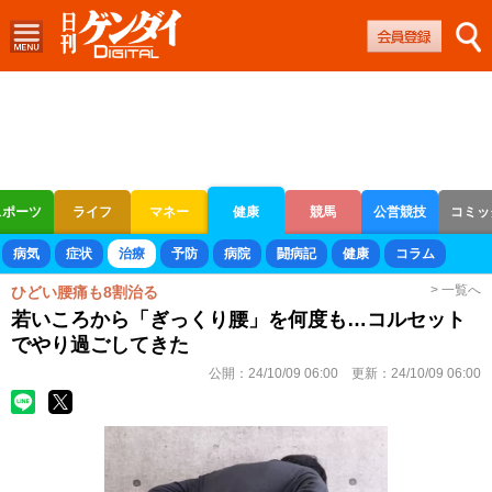
スポーツ
ライフ
マネー
健康
競馬
公営競技
コミッ
ボートレース
競輪
オートレース
病気
症状
治療
予防
病院
闘病記
健康
コラム
> 一覧へ
ひどい腰痛も8割治る
若いころから「ぎっくり腰」を何度も…コルセット
でやり過ごしてきた
公開：
24/10/09 06:00
更新：
24/10/09 06:00