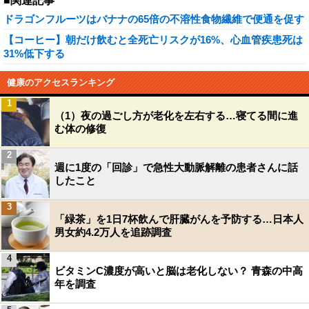
■関連記事
ドラゴンフルーツはバナナの65倍の不溶性食物繊維で便通を促す
【コーヒー】朝だけ飲むと全死亡リスクが16%、心血管疾患死は
31%低下する
健康のアクセスランキング
1
（1）夜の過ごし方が老化を左右する…寝てる間に進
む体の修復
2
週に1度の「回診」で急性大動脈解離の患者さんに話
したこと
3
「緑茶」を1日7杯飲んで肝臓がんを予防する…日本人
男女約4.2万人を追跡調査
4
ビタミンC濃度が高いと脳は老化しない？ 青森の中高
年を調査