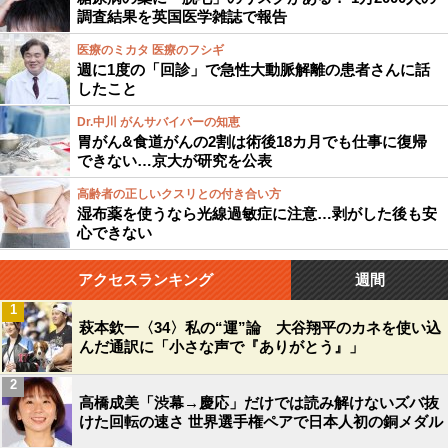
調査結果を英国医学雑誌で報告
医療のミカタ 医療のフシギ
週に1度の「回診」で急性大動脈解離の患者さんに話
したこと
Dr.中川 がんサバイバーの知恵
胃がん&食道がんの2割は術後18カ月でも仕事に復帰
できない…京大が研究を公表
高齢者の正しいクスリとの付き合い方
湿布薬を使うなら光線過敏症に注意…剥がした後も安
心できない
アクセスランキング
週間
1
萩本欽一〈34〉私の“運”論 大谷翔平のカネを使い込
んだ通訳に「小さな声で『ありがとう』」
2
高橋成美「渋幕→慶応」だけでは読み解けないズバ抜
けた回転の速さ 世界選手権ペアで日本人初の銅メダル