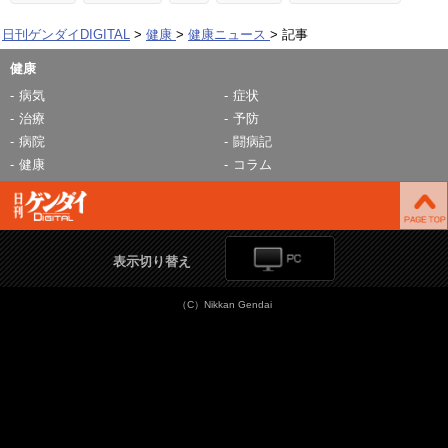
日刊ゲンダイDIGITAL
健康
健康ニュース
記事
健康
病気
症状
治療
予防
病院
闘病記
健康
コラム
表示切り替え
（C）Nikkan Gendai