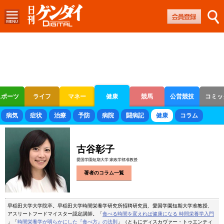
スポーツ
ライフ
マネー
健康
競馬
公営競技
コミッ
ボートレース
競輪
オートレース
病気
症状
治療
予防
病院
闘病記
健康
コラム
古谷彰子
愛国学園短期大学 家政学部准教授
著者のコラム一覧
早稲田大学大学院卒。早稲田大学時間栄養学研究所招聘研究員、愛国学園短期大学准教授、
アスリートフードマイスター認定講師。「
食べる時間を変えれば健康になる 時間栄養学入門
」「
時間栄養学が明らかにした『食べ方』の法則
」（ともにディスカヴァー・トゥエンティ