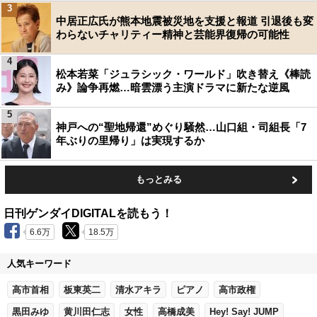
3
中居正広氏が熊本地震被災地を支援と報道 引退後も変
わらないチャリティー精神と芸能界復帰の可能性
4
松本若菜「ジュラシック・ワールド」吹き替え《棒読
み》論争再燃…暗雲漂う主演ドラマに新たな逆風
5
神戸への“聖地帰還”めぐり騒然…山口組・司組長「7
年ぶりの里帰り」は実現するか
もっとみる
日刊ゲンダイDIGITALを読もう！
6.6万
18.5万
人気キーワード
高市首相
板東英二
清水アキラ
ピアノ
高市政権
黒田みゆ
黄川田仁志
女性
高橋成美
Hey! Say! JUMP