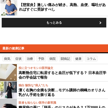
5
【憩室炎】激しい痛みが続き、高熱、血便、嘔吐があ
ればすぐに受診すべし
もっとみる
最新の健康記事
病気
症状
治療
予防
病院
闘病記
健康
コラム
役に立つオモシロ医学論文
高断熱住宅に転居すると血圧が低下する？ 日本血圧学
会の学会誌で報告
独白 愉快な“病人”たち
潔く右胸の全摘を決断…モデル講師の桐嶋カオリさん
乳がん手術を振り返る
医者も知らない医学の新常識
糖尿病の薬に「脱毛」のリスクがある？ 1万2000人の