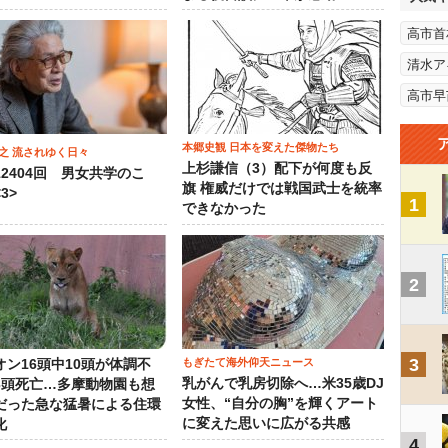
高市首
清水ア
高市早
本郷史観 日本を変えた傑物たち
之 流されゆく日々
上杉謙信（3）配下が何度も反
12404回 男女共学のこ
旗 権威だけでは戦国武士を統率
3>
1
できなかった
2
3
もぎたて海外仰天ニュース
オン16頭中10頭が体調不
乳がんで乳房切除へ…米35歳DJ
3頭死亡…多摩動物園も想
女性、“自分の胸”を輝くアート
だった急な猛暑による住環
に変えた思いに広がる共感
化
4