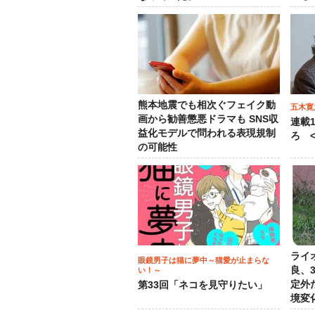
熊本地震でも相次ぐフェイク動
五木寛
画から勧善懲悪ドラマも SNS収
連載
益化モデルで問われる表現規制
ろ <
の可能性
ライ
眼鏡男子は猫に夢中～猫愛が止まらな
良、
い！～
定外
第33回「ネコを見守りたい」
境変