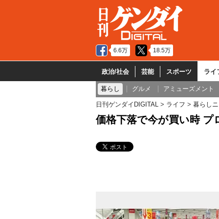
6.6万
18.5万
政治/社会
芸能
スポーツ
ライ
暮らし
グルメ
アミューズメント
日刊ゲンダイDIGITAL
ライフ
暮らしニ
価格下落で今が買い時 プ