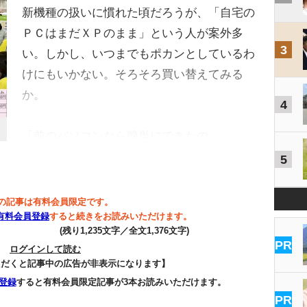
新機種の扱いに慣れた頃だろうが、「自宅の
ＰＣはまだＸＰのまま」という人が案外多
3
い。しかし、いつまでもポカンとしているわ
けにもいかない。そろそろ買い替えてみる
か。
4
「前のパソコンなら簡単にできたの…
5
の記事は有料会員限定です。
有料会員登録
すると続きをお読みいただけます。
(残り1,235文字／全文1,376文字)
PR
ログインして読む
ただくと記事中の広告が非表示になります】
登録
すると有料会員限定記事が3本お読みいただけます。
PR