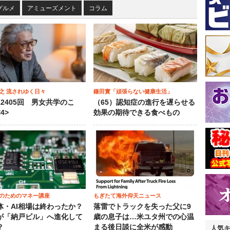
グルメ
アミューズメント
コラム
之 流されゆく日々
鎌田實「頑張らない健康生活」
12405回 男女共学のこ
（65）認知症の進行を遅らせる
4>
効果の期待できる食べもの
のためのマネー講座
もぎたて海外仰天ニュース
体・AI相場は終わったか？
落雷でトラックを失った父に9
が「納戸ビル」へ進化して
歳の息子は…米ユタ州での心温
？
まる後日談に全米が感動
人気