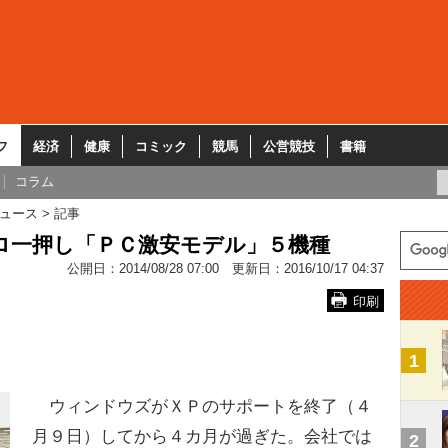
フ
経済
健康
コミック
競馬
公営競技
書籍
コラム
ュース
記事
ロ一押し「ＰＣ激安モデル」５機種
公開日：
2014/08/28 07:00
更新日：
2016/10/17 04:37
印刷
1
ウィンドウズがＸＰのサポートを終了（４
月９日）してから４カ月が過ぎた。会社では
2