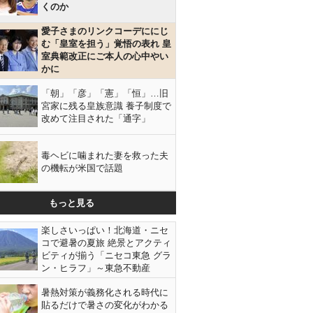
くのか
愛子さまのリンクコーデににじ
む「皇室を担う」覚悟の表れ 皇
室典範改正にご本人の心中やい
かに
「朝」「彦」「憲」「恒」…旧
宮家に残る皇族意識 養子制度で
改めて注目された「通字」
毒ヘビに噛まれた妻を救った夫
の機転が米国で話題
もっと見る
楽しさいっぱい！北海道・ニセ
コで避暑の夏旅 絶景とアクティ
ビティが揃う「ニセコ東急 グラ
ン・ヒラフ」～東急不動産
暑熱対策が義務化される時代に
貼るだけで暑さの変化がわかる