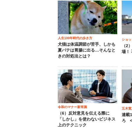
人生100年時代の歩き方
ショッ
犬猫は体温調節が苦手、しかも
（2
夏バテは胃腸に出る…そんなと
場！
きの対処法とは？
令和のマナー新常識
五木寛
（6）反対意見を伝える際に
連載
「しかし」を使わないビジネス
ろ <
上のテクニック