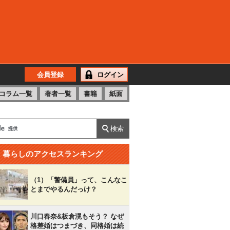
会員登録
ログイン
コラム一覧
著者一覧
書籍
紙面
暮らしのアクセスランキング
（1）「警備員」って、こんなこ
とまでやるんだっけ？
川口春奈&板倉滉もそう？ なぜ
格差婚はつまづき、同格婚は続