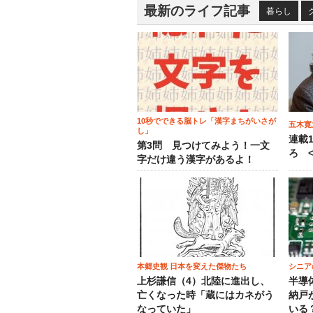
最新のライフ記事
暮らし
10秒でできる脳トレ「漢字まちがいさが
五木寛
し」
連載
第3問 見つけてみよう！一文
ろ <
字だけ違う漢字があるよ！
本郷史観 日本を変えた傑物たち
シニア
上杉謙信（4）北陸に進出し、
半導
亡くなった時「蔵にはカネがう
納戸
なっていた」
いる