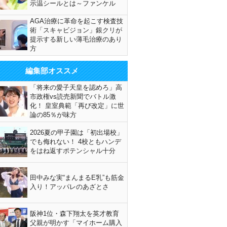
示温シールとは～ファンケル
AGA治療に革命を起こす検査技
術「スキャビジョン」銀クリが
提示する新しい薄毛治療のあり
方
編集部オススメ
「将来の愛子天皇を認めろ」高
市政権vs読売新聞でバトル激
化！ 皇室典範「再び改定」に世
論の85％が味方
2026夏の甲子園は「初出場校」
でも侮れない！ 4校ともハンデ
をはね返すポテンシャル十分
田中みな実“まんまるE乳”も筋金
入り！アッパレのあざとさ
阪神1位・森下翔太を英才教育
父親が明かす「マイホーム購入