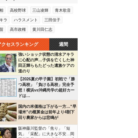
相
高校野球
三山凌輝
青木歌音
キラ
ハラスメント
三田佳子
苗
高市政権
黄川田仁志
アクセスランキング
週間
強いショック状態の清水アキラ
に心配の声…子供を亡くした神
田正輝らもたどった遺族ケアの
道のり
【2026夏の甲子園】初戦で「勝
つ高校」「負ける高校」完全予
想！横浜vs沖縄尚学の超好カー
ドは…
国内の米価格は下がる一方…“早
場米”の概算金は前年より4割下
回り農家からは悲鳴が
阪神藤川監督の「焦り」「短
気」「采配」に大きな不安…岡