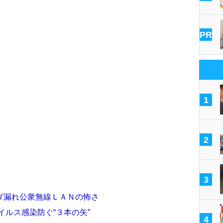
PR
1
2
3
ダ漏れ公衆無線ＬＡＮの怖さ
イルス感染防ぐ“３本の矢”
4