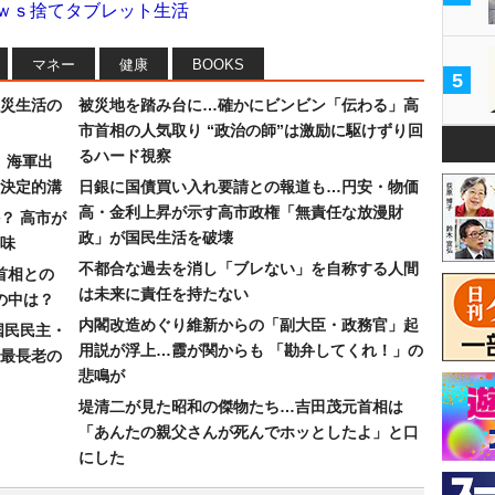
ｏｗｓ捨てタブレット生活
マネー
健康
BOOKS
5
災生活の
被災地を踏み台に…確かにビンビン「伝わる」高
市首相の人気取り “政治の師”は激励に駆けずり回
るハード視察
）海軍出
決定的溝
日銀に国債買い入れ要請との報道も…円安・物価
高・金利上昇が示す高市政権「無責任な放漫財
？ 高市が
政」が国民生活を破壊
味
不都合な過去を消し「ブレない」を自称する人間
首相との
は未来に責任を持たない
の中は？
内閣改造めぐり維新からの「副大臣・政務官」起
国民民主・
用説が浮上…霞が関からも 「勘弁してくれ！」の
最長老の
悲鳴が
堤清二が見た昭和の傑物たち…吉田茂元首相は
「あんたの親父さんが死んでホッとしたよ」と口
にした