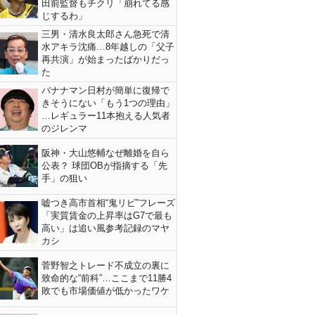
田前監督もチクリ「崩れてる感
じするわ」
三男・清水良太郎さん急死で清
水アキラ沈痛…8年越しの「父子
再共演」が始まったばかりだっ
た
バナナマン日村が簡単に復帰で
きそうにない「もう1つの理由」
…レギュラー11本抱える人気者
のジレンマ
阪神・大山悠輔なぜ離婚を自ら
公表？ 球団OBが指摘する「先
手」の狙い
嘘つき高市首相“鬼リピ”フレーズ
「実質賃金の上昇率はG7で最も
高い」は追い風参考記録のマヤ
カシ
菅野智之トレード不成立の裏に
致命的な“前科”…ここまで11勝4
敗でも市場価値が低かったワケ