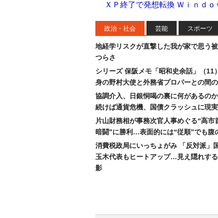
ＸＰ終了で発想転換 Ｗｉｎｄ
政治・社会
芸能
スポーツ
地経学リスクが直撃した我が家で思う被
つらさ
シリーズ 保阪メモ「昭和史余話」（11
身の野村大使と外務省プロパーとの間の
協調介入、日銀恫喝の裏に何があるのか
続けば通貨危機、国債クラッシュに現実
片山財務相が事務次官人事めぐる“高市
暗闘”に勝利…表面的には“従順”でも腹
消費税政局にいっちょがみ 「反対派」
玉木代表もヒートアップ…見え隠れする
影