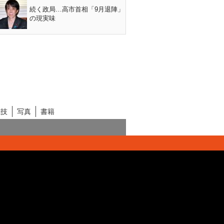
続く政局…高市首相「9月退陣」
の現実味
競技
写真
書籍