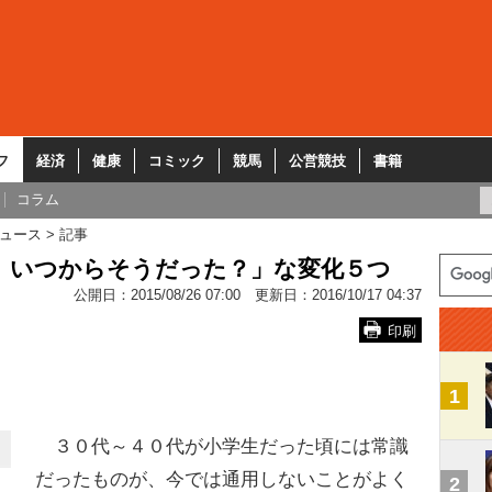
フ
経済
健康
コミック
競馬
公営競技
書籍
コラム
ュース
記事
、いつからそうだった？」な変化５つ
公開日：
2015/08/26 07:00
更新日：
2016/10/17 04:37
印刷
1
３０代～４０代が小学生だった頃には常識
だったものが、今では通用しないことがよく
2