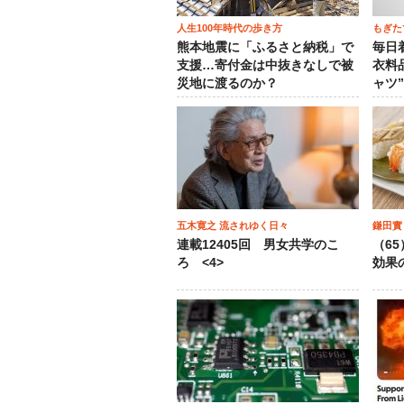
人生100年時代の歩き方
もぎた
熊本地震に「ふるさと納税」で
毎日
支援…寄付金は中抜きなしで被
衣料
災地に渡るのか？
ャツ
五木寛之 流されゆく日々
鎌田實
連載12405回 男女共学のこ
（6
ろ <4>
効果