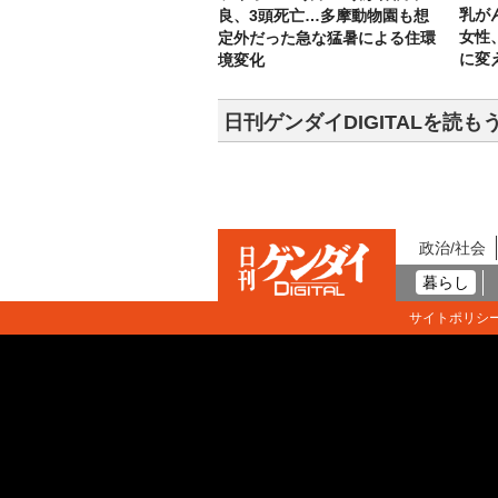
乳が
良、3頭死亡…多摩動物園も想
女性
定外だった急な猛暑による住環
に変
境変化
日刊ゲンダイDIGITALを読も
政治/社会
暮らし
サイトポリシ