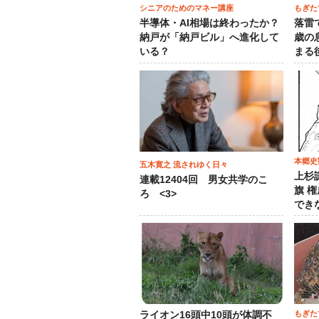
シニアのためのマネー講座
もぎた
半導体・AI相場は終わったか？
落雷
納戸が「納戸ビル」へ進化して
歳の
いる？
まる
本郷史
五木寛之 流されゆく日々
上杉
連載12404回 男女共学のこ
旗 
ろ <3>
でき
もぎた
ライオン16頭中10頭が体調不