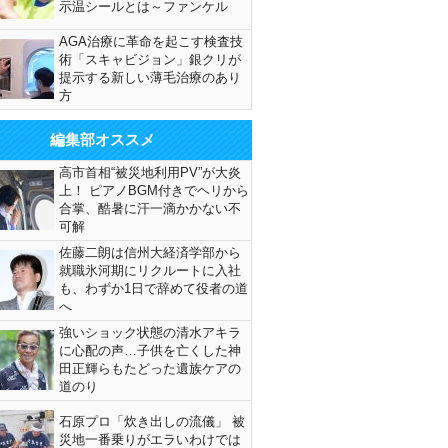
示温シールとは～ファンケル
AGA治療に革命を起こす検査技
術「スキャビジョン」銀クリが
提示する新しい薄毛治療のあり
方
編集部オススメ
高市首相“被災地利用PV”が大炎
上！ ピアノBGM付きでヘリから
合掌、酷暑に汗一滴かかない不
可解
佐藤二朗は信州大経済学部から
就職氷河期にリクルートに入社
も、わずか1日で辞めて役者の道
へ
強いショック状態の清水アキラ
に心配の声…子供を亡くした神
田正輝らもたどった遺族ケアの
道のり
石原プロ「炊き出しの流儀」 被
災地一番乗りがエラいわけでは