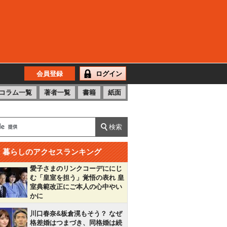
会員登録
ログイン
コラム一覧
著者一覧
書籍
紙面
暮らしのアクセスランキング
愛子さまのリンクコーデににじ
む「皇室を担う」覚悟の表れ 皇
室典範改正にご本人の心中やい
かに
川口春奈&板倉滉もそう？ なぜ
格差婚はつまづき、同格婚は続