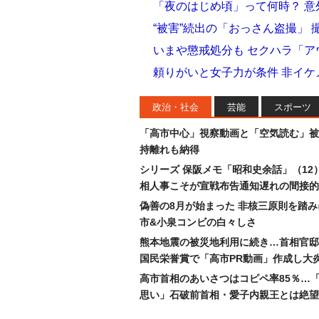
「夜のはじめ頃」って何時？ 
“被害”続出の「おっさん盗撮」
いまや懲戒処分も セクハラ「
頼りがいと女子力が条件 非イケ
政治・社会
芸能
スポーツ
「高市中心」視察動画と「空気読む」被
持離れも納得
シリーズ 保阪メモ「昭和史余話」（12
相人事こそが宣戦布告通知遅れの間接的
偽善の8月が始まった 非核三原則を踏
市&小泉コンビの白々しさ
熊本地震の被災地利用に続き…首相官邸
国民栄誉賞で「高市PR動画」作成し大
高市首相のあいさつはコピペ率85％…
思い」石破前首相・愛子内親王とは絶望