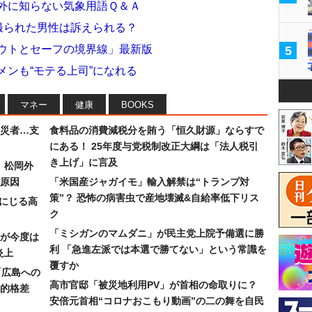
意外に知らない気象用語Ｑ＆Ａ
 撮られた男性は訴えられる？
アウトとセーフの境界線」最新版
5
メンも“モテる上司”になれる
マネー
健康
BOOKS
災者…支
食料品の消費減税分を賄う「恒久財源」ならすで
にある！ 25年度与党税制改正大綱は「法人税引
き上げ」に言及
）松岡外
原因
「米国産ジャガイモ」輸入解禁は“トランプ対
策”？ 恐怖の病害虫で産地壊滅&自給率低下リス
みにじる高
ク
「ミシガンのマムダニ」が民主党上院予備選に勝
が今度は
利 「急進左派では本選で勝てない」という常識を
炎上
覆すか
「広島への
高市官邸「被災地利用PV」が首相の命取りに？
的格差
安倍元首相“コロナおこもり動画”の二の舞を自民