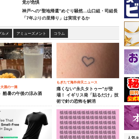
党が危惧
神戸への“聖地帰還”めぐり騒然…山口組・司組長
「7年ぶりの里帰り」は実現するか
グルメ
アミューズメント
コラム
もぎたて海外仰天ニュース
 大酒の一滴
痛くない“永久タトゥー”が登
2）酷暑の午後の涼み酒
場！ イギリス発「貼るだけ」技
術で針の恐怖を解消
人気