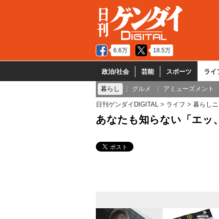
6.6万
18.5万
政治/社会
芸能
スポーツ
ライ
暮らし
グルメ
アミューズメント
日刊ゲンダイDIGITAL
ライフ
暮らしニ
あなたも知らない「エッ