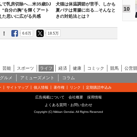
んで乳房切除へ…米35歳DJ
犬猫は体温調節が苦手、しかも
10
、“自分の胸”を輝くアート
夏バテは胃腸に出る…そんなと
えた思いに広がる共感
きの対処法とは？
う！
6.6万
18.5万
芸能
スポーツ
ライフ
経済
健康
コミック
競馬
公営
グルメ
アミューズメント
コラム
ー
サイトマップ
個人情報
著作権
リンク
定期購読申込み
広告掲載について
会社概要
採用情報
よくある質問・お問い合わせ
Copyright (C) Nikkan Gendai. All Rights Reserved