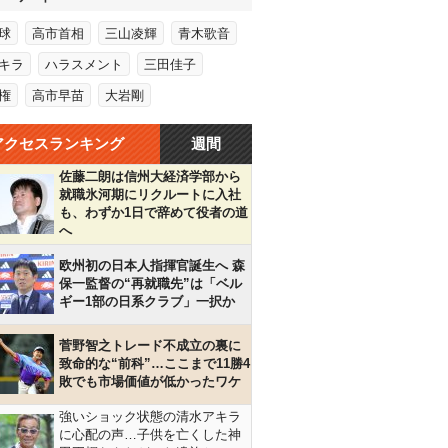
球
高市首相
三山凌輝
青木歌音
キラ
ハラスメント
三田佳子
権
高市早苗
大岩剛
アクセスランキング
週間
佐藤二朗は信州大経済学部から
就職氷河期にリクルートに入社
も、わずか1日で辞めて役者の道
へ
欧州初の日本人指揮官誕生へ 森
保一監督の“再就職先”は「ベル
ギー1部の日系クラブ」一択か
菅野智之トレード不成立の裏に
致命的な“前科”…ここまで11勝4
敗でも市場価値が低かったワケ
強いショック状態の清水アキラ
に心配の声…子供を亡くした神