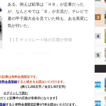
ある。例えば鉛筆は「ＨＢ」が定番だった
が、なんと今では「Ｂ」が主流だ。テレビで
3
夏の甲子園大会を見ていた時も、ある異変に
気が付いた。
4
【１】チョコレート味の豆腐が登場
冷ややっこは夏の定番…
5
の記事は有料会員限定です。
有料会員登録
すると続きをお読みいただけます。
PR
(残り1,266文字／全文1,407文字)
ログインして読む
ただくと記事中の広告が非表示になります】
PR
登録
すると有料会員限定記事が3本お読みいただけます。