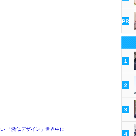
PR
1
2
3
ない 「激似デザイン」世界中に
4