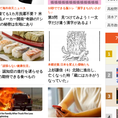
て海外仰天ニュース
10秒でできる脳トレ「漢字まちがいさが
高校野
し」
着ても1カ月洗濯不要？ 米
清水ア
第3問 見つけてみよう！一文
品メーカー開発“奇跡のTシ
字だけ違う漢字があるよ！
”の秘密は生地にあり
高市政
1
本郷史観 日本を変えた傑物たち
「頑張らない健康生活」
上杉謙信（4）北陸に進出し、
5）認知症の進行を遅らせる
2
亡くなった時「蔵にはカネがう
の期待できる食べもの
なっていた」
3
4