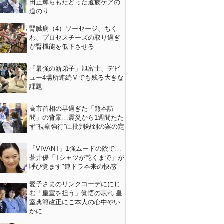
田正輝らもたどった遺族ケアの
道のり
腎臓病（4）ソーセージ、ちく
わ、プロセスチーズの取り過ぎ
が腎機能を低下させる
「最強の新弟子」旭富士、デビ
ュー4場所連続Ｖでも残る大きな
課題
高市首相の早過ぎた「熊本訪
問」の背景…震災から1週間たた
ず“視察強行”に批判殺到の案の定
「VIVANT」1強ムードの陰で…
蒼井優「Tシャツが乾くまで」が
呼び覚ます"連ドラ本来の快感"
愛子さまのリンクコーデににじ
む「皇室を担う」覚悟の表れ 皇
室典範改正にご本人の心中やい
かに