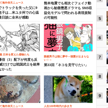
て海外仰天ニュース
熊本地震でも相次ぐフェイク動
でトラックを失った父に9
画から勧善懲悪ドラマも SNS収
息子は…米ユタ州での心温
益化モデルで問われる表現規制
後日談に全米が感動
の可能性
5
6
観 日本を変えた傑物たち
7
眼鏡男子は猫に夢中～猫愛が止まらな
謙信（3）配下が何度も反
い！～
権威だけでは戦国武士を統率
第33回「ネコを見守りたい」
なかった
8
9
て海外仰天ニュース
人生100年時代の歩き方